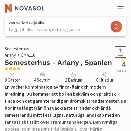
Vart skulle du vilja åka?
Lägg till destination, datum, gäster
1 / 35
Semesterhus
Ariany
EMA110
Semesterhus - Ariany , Spanien
4
out of 5
9 Gäster
4 Sovrum
2 Badrum
0 Husdjur
En vacker kombination av finca-flair och modern
inredning. Du kommer att bo i en bekväm och praktisk
finca och det garanterar dig en drömsk strandsemester. Du
bor inte långt från öns vackraste stränder och ändå
semestrar du mitt i ett lugnt, naturligt landskap med en
fantastisk utsikt över Tramuntanabergen. Den rymliga
poolen, som inte syns från utsidan, lovar härlig