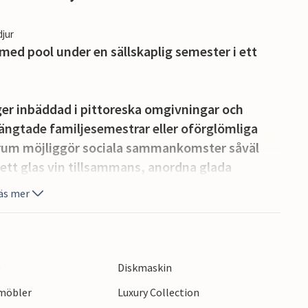
djur
med pool under en sällskaplig semester i ett
gger inbäddad i pittoreska omgivningar och
längtade familjesemestrar eller oförglömliga
srum möjliggör sociala sammankomster såväl
 ett glas vin tillsammans, anordna glada
 den mysiga atmosfären medan du läser på din
äs mer
dgården på morgonen och ta ett skönt dopp i
 terrasserna, ladda batterierna på en solstol
e
Diskmaskin
et fria.
emöbler
Luxury Collection