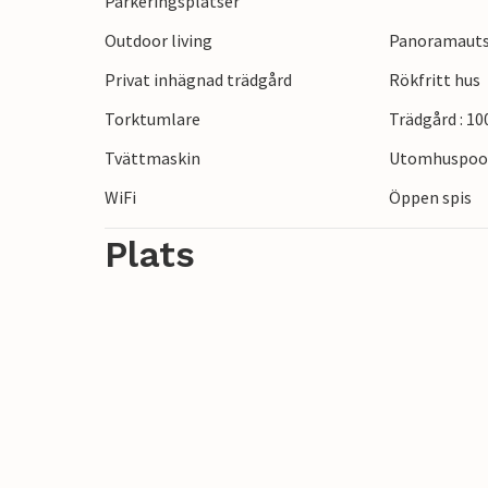
Parkeringsplatser
Promenera genom den gamla staden Arezz
Outdoor living
Panoramauts
Francesco-basilikan och njut av regionala 
Smaka på fina viner i Chianti-kullarna, 
Privat inhägnad trädgård
Rökfritt hus
genom Piazza della Repubblica och fördjup
Torktumlare
Trädgård : 1
Tvättmaskin
Utomhuspool
WiFi
Öppen spis
Plats