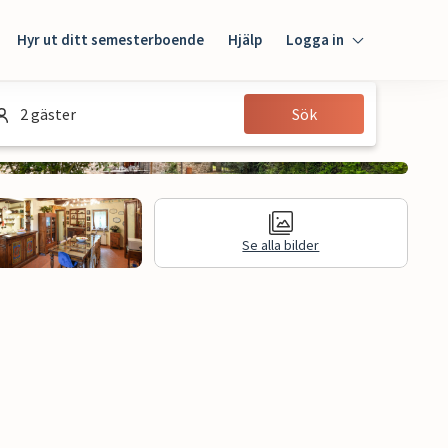
Hyr ut ditt semesterboende
Hjälp
Logga in
Logga in
2 gäster
Sök
Gäst
Husägare
Se alla bilder
n