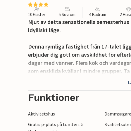
10 Gäster
5 Sovrum
4 Badrum
2 Hus
Njut av detta sensationella semesterhus 
idylliskt läge.
Denna rymliga fastighet från 17-talet li
erbjuder dig gott om avskildhet för efter
dagar med vänner. Flera kök och vardag
som enskilda kvällar i mindre grupper. Ta
spelkvällar i en stor grupp eller njut av
L
personliga favoritplats.
Funktioner
Promenera barfota genom den vackra trä
poolen. Servera frukost på en av de många
Aktivitetshus
Dammsugar
och samlas för stämningsfulla måltider i d
Gratis p-plats på tomten : 5
Kvalitetsut