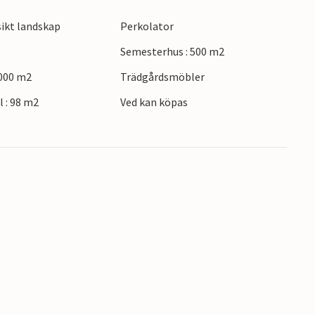
o, beundra de magnifika freskerna i San
ikt landskap
Perkolator
specialiteter på en mysig trattoria på kvällen.
besök den medeltida staden Cortona, promenera
Semesterhus : 500 m2
a dig i etruskisk historia.
0000 m2
Trädgårdsmöbler
 : 98 m2
Ved kan köpas