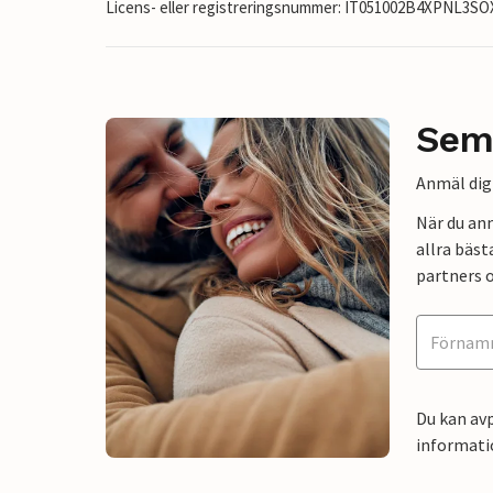
Licens- eller registreringsnummer: IT051002B4XPNL3SO
Sem
Anmäl dig 
När du an
allra bäst
partners o
Du kan avp
informati