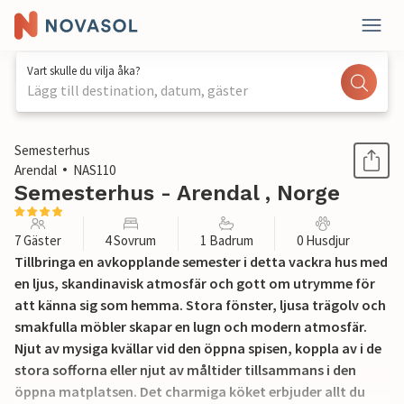
Vart skulle du vilja åka?
Lägg till destination, datum, gäster
1 / 25
Semesterhus
Arendal
NAS110
Semesterhus - Arendal , Norge
7 Gäster
4 Sovrum
1 Badrum
0 Husdjur
Tillbringa en avkopplande semester i detta vackra hus med
en ljus, skandinavisk atmosfär och gott om utrymme för
att känna sig som hemma. Stora fönster, ljusa trägolv och
smakfulla möbler skapar en lugn och modern atmosfär.
Njut av mysiga kvällar vid den öppna spisen, koppla av i de
stora sofforna eller njut av måltider tillsammans i den
öppna matplatsen. Det charmiga köket erbjuder allt du