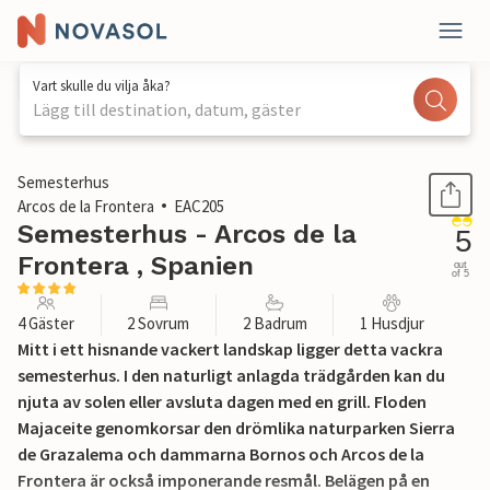
Vart skulle du vilja åka?
Lägg till destination, datum, gäster
1 / 37
Semesterhus
Arcos de la Frontera
EAC205
Semesterhus - Arcos de la
5
Frontera , Spanien
out
of 5
4 Gäster
2 Sovrum
2 Badrum
1 Husdjur
Mitt i ett hisnande vackert landskap ligger detta vackra
semesterhus. I den naturligt anlagda trädgården kan du
njuta av solen eller avsluta dagen med en grill. Floden
Majaceite genomkorsar den drömlika naturparken Sierra
de Grazalema och dammarna Bornos och Arcos de la
Frontera är också imponerande resmål. Belägen på en