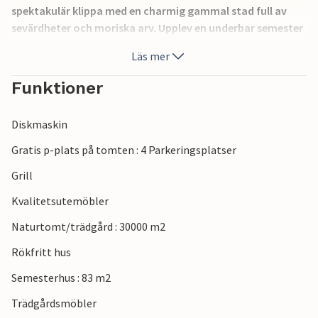
spektakulär klippa med en charmig gammal stad full av
sevärdheter och moriska arv. Upplev en underbar semester
i orörda omgivningar med hela familjen eller vännerna. Du
Läs mer
kan också prova det utmärkta andalusiska köket!
Funktioner
Diskmaskin
Gratis p-plats på tomten : 4 Parkeringsplatser
Grill
Kvalitetsutemöbler
Naturtomt/trädgård : 30000 m2
Rökfritt hus
Semesterhus : 83 m2
Trädgårdsmöbler