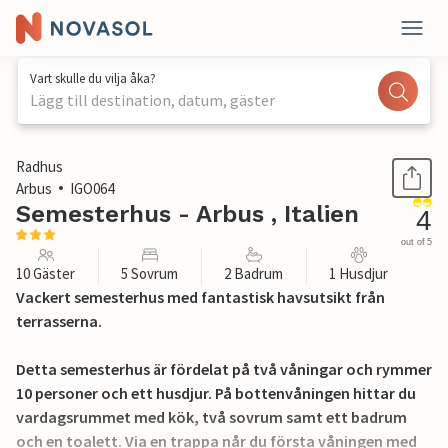
Vart skulle du vilja åka?
Lägg till destination, datum, gäster
1 / 19
Radhus
Arbus
IGO064
Semesterhus - Arbus , Italien
4
out of 5
10 Gäster
5 Sovrum
2 Badrum
1 Husdjur
Vackert semesterhus med fantastisk havsutsikt från
terrasserna.
Detta semesterhus är fördelat på två våningar och rymmer
10 personer och ett husdjur. På bottenvåningen hittar du
vardagsrummet med kök, två sovrum samt ett badrum
och en toalett. Via en trappa når du första våningen med