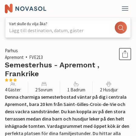
Vart skulle du vilja åka?
Lägg till destination, datum, gäster
1 / 15
Parhus
Apremont
FVE213
Semesterhus - Apremont ,
Frankrike
4 Gäster
2 Sovrum
1 Badrum
2 Husdjur
Denna charmiga semesterbostad väntar på dig i centrala
Apremont, bara 20 km från Saint-Gilles-Croix-de-Vie och
dess vackra sandstränder. Du kan koppla av på den stora
terrassen medan dina barn och husdjur leker på den helt
inhägnade tomten. Vardagsrummet med öppet kök är den
perfekta platsen för dina familjestunder. Du hittar alla