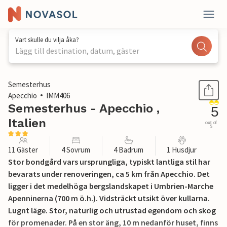
Vart skulle du vilja åka?
Lägg till destination, datum, gäster
1 / 30
Semesterhus
Apecchio
IMM406
Semesterhus - Apecchio ,
5
Italien
out of
5
11 Gäster
4 Sovrum
4 Badrum
1 Husdjur
Stor bondgård vars ursprungliga, typiskt lantliga stil har
bevarats under renoveringen, ca 5 km från Apecchio. Det
ligger i det medelhöga bergslandskapet i Umbrien-Marche
Apenninerna (700 m ö.h.). Vidsträckt utsikt över kullarna.
Lugnt läge. Stor, naturlig och utrustad egendom och skog
för promenader. På en stor äng, 10 m nedanför huset, finns