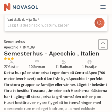
Vart skulle du vilja åka?
Lägg till destination, datum, gäster
1 / 35
Semesterhus
Apecchio
IMM109
Semesterhus - Apecchio , Italien
27 Gäster
10 Sovrum
11 Badrum
1 Husdjur
Detta hus på en stor privat egendom på Central Apex (700
meter över havet) och 6 km från byn Apecchio är perfekt
för stora grupper av familjer eller vänner. Läget är bekvämt
för att besöka Toscana, Umbrien och Marcherna. Gästerna
har tillgång till stora, privata grönområden och en pool.
Huset består av en nyare flygel på bottenvåningen med
oberoende rum med eget badrum, alla med exklusiv