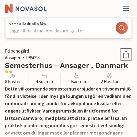
Vart skulle du vilja åka?
Lägg till destination, datum, gäster
1 / 23
Fd bondgård
Ansager
P85098
Semesterhus - Ansager , Danmark
8 Gäster
4 Sovrum
1 Badrum
2 Husdjur
Detta välkomnande semesterhus erbjuder en trivsam miljö
för din vistelse. I den mysiga loungen utgör en vedkamin en
ombonad samlingspunkt för avkopplande kvällar efter
dagens utflykter. Vardagsrumsdelen är utformad för
lättsam samvaro, med plats att sitta, prata eller läsa. En
praktisk planlösning inomhus gör semesterlivet smidigt,
oavsett om du lagar mat eller planerar morgondagens