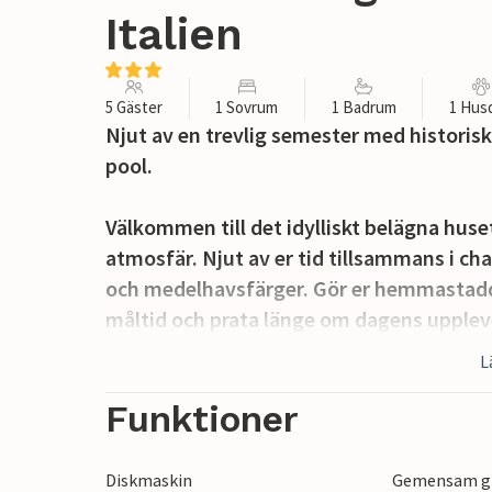
Italien
5 Gäster
1 Sovrum
1 Badrum
1 Hus
Njut av en trevlig semester med historisk
pool.
Välkommen till det idylliskt belägna huse
atmosfär. Njut av er tid tillsammans i c
och medelhavsfärger. Gör er hemmastadd
måltid och prata länge om dagens uppleve
L
Terrassen inbjuder också till att sitta be
omgivningar, endast avbruten av förfrisk
Funktioner
drycker.
Diskmaskin
Gemensam gr