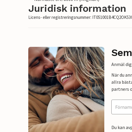
Juridisk information
Licens- eller registreringsnummer: IT051001B4CQ2OK53
Sem
Anmäl dig 
När du an
allra bäst
partners o
Du kan avp