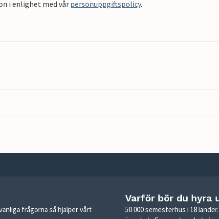
on i enlighet med vår
personuppgiftspolicy
.
Varför bör du hyra 
anliga frågorna så hjälper vårt
50 000 semesterhus i 18 lände