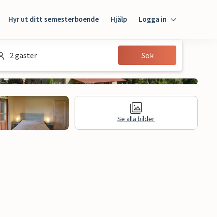
Hyr ut ditt semesterboende
Hjälp
Logga in
Logga in
2 gäster
Sök
Gäst
Husägare
Se alla bilder
Juridisk information