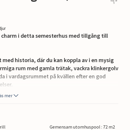
out of
5
djur
 charm i detta semesterhus med tillgång till
t med historia, där du kan koppla av i en mysig
harmiga rum med gamla trätak, vackra klinkergolv
a i vardagsrummet på kvällen efter en god
lser.
äs mer
kvämt tillsammans, njuta av solen i vackra
ningar i poolen, och koppla av med kalla
ill
Gemensam utomhuspool : 72 m2