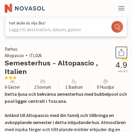
Vart skulle du vilja åka?
Lägg till destination, datum, gäster
1 / 24
Parhus
Altopascio
ITL026
Semesterhus - Altopascio ,
4.9
Italien
out of 5
6 Gäster
2 Sovrum
1 Badrum
0 Husdjur
Detta ljusa och bekväma semesterhus med bubbelpool och
pool ligger centralt i Toscana.
Anländ till Altopascio med din familj och tillbringa en
avkopplande semester i detta inbjudande hus. Atmosfären
med mjuka färger och tilltalande möbler erbjuder dig en