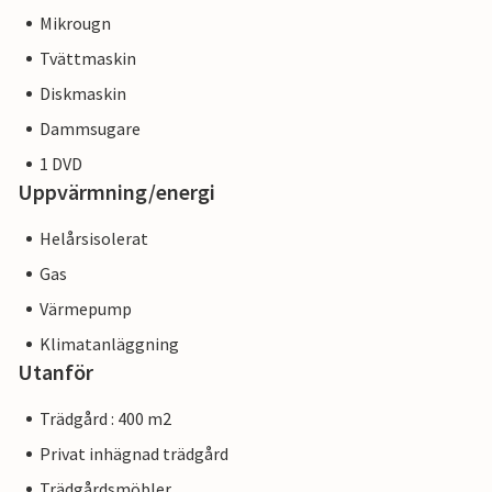
Mikrougn
Tvättmaskin
Diskmaskin
Dammsugare
1 DVD
Uppvärmning/energi
Helårsisolerat
Gas
Värmepump
Klimatanläggning
Utanför
Trädgård : 400 m2
Privat inhägnad trädgård
Trädgårdsmöbler