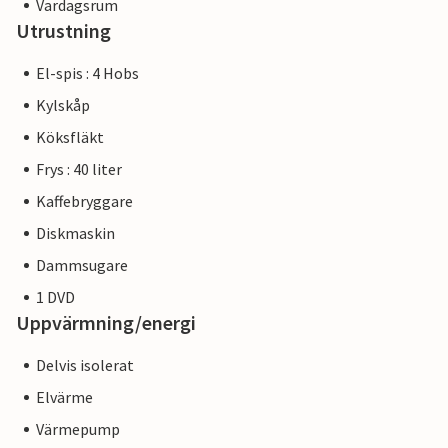
Vardagsrum
Utrustning
El-spis : 4 Hobs
Kylskåp
Köksfläkt
Frys : 40 liter
Kaffebryggare
Diskmaskin
Dammsugare
1 DVD
Uppvärmning/energi
Delvis isolerat
Elvärme
Värmepump