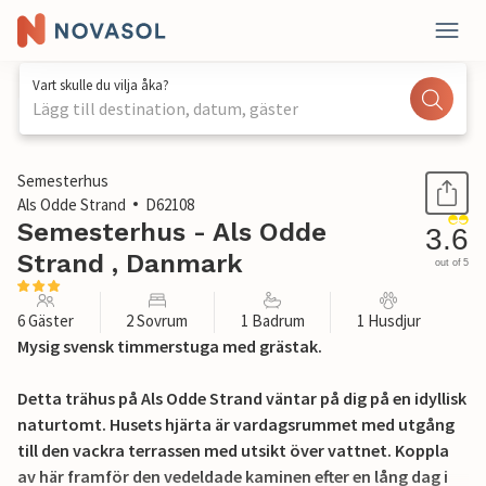
Vart skulle du vilja åka?
Lägg till destination, datum, gäster
1 / 18
Semesterhus
Als Odde Strand
D62108
Semesterhus - Als Odde
3.6
Strand , Danmark
out of 5
6 Gäster
2 Sovrum
1 Badrum
1 Husdjur
Mysig svensk timmerstuga med grästak.
Detta trähus på Als Odde Strand väntar på dig på en idyllisk
naturtomt. Husets hjärta är vardagsrummet med utgång
till den vackra terrassen med utsikt över vattnet. Koppla
av här framför den vedeldade kaminen efter en lång dag i