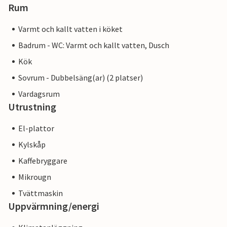
Rum
enkelt planeras. I Bunyola hittar du bagerier och
ekologiska livsmedelsbutiker, och det finns fler butiker i
Varmt och kallt vatten i köket
riktning mot Sóller och Port de Sóller. Dessutom är
bergsbyarna Deià och Fornalutx andra underbara
Badrum - WC: Varmt och kallt vatten, Dusch
utflyktsmål.
Kök
Sovrum - Dubbelsäng(ar) (2 platser)
Vardagsrum
Utrustning
El-plattor
Kylskåp
Kaffebryggare
Mikrougn
Tvättmaskin
Uppvärmning/energi