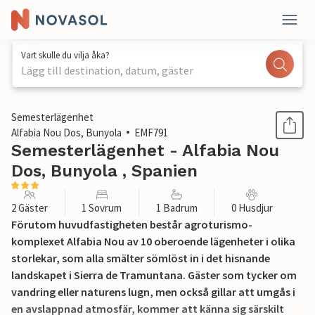
Vart skulle du vilja åka?
Lägg till destination, datum, gäster
1 / 42
Semesterlägenhet
Alfabia Nou Dos, Bunyola
EMF791
Semesterlägenhet - Alfabia Nou
Dos, Bunyola , Spanien
2 Gäster
1 Sovrum
1 Badrum
0 Husdjur
Förutom huvudfastigheten består agroturismo-
komplexet Alfabia Nou av 10 oberoende lägenheter i olika
storlekar, som alla smälter sömlöst in i det hisnande
landskapet i Sierra de Tramuntana. Gäster som tycker om
vandring eller naturens lugn, men också gillar att umgås i
en avslappnad atmosfär, kommer att känna sig särskilt