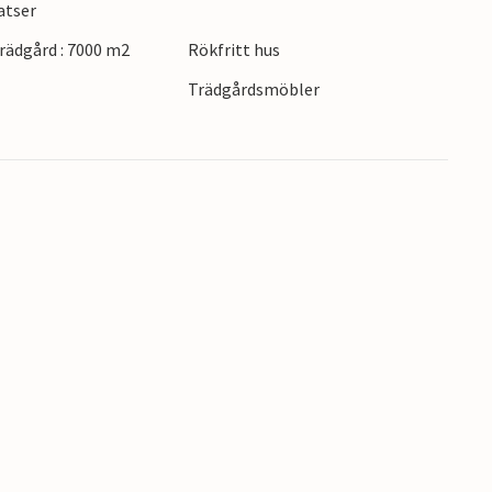
atser
ädgård : 7000 m2
Rökfritt hus
hus lovar avkoppling och spännande upplevelser
Trädgårdsmöbler