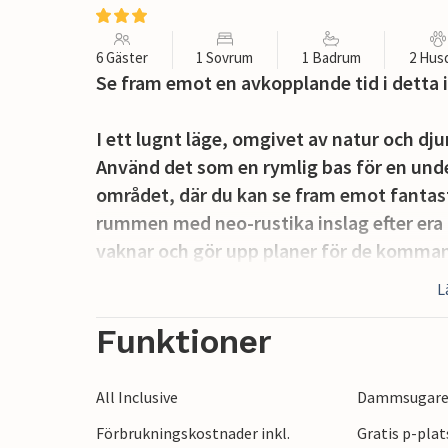
6 Gäster
1 Sovrum
1 Badrum
2 Hus
Se fram emot en avkopplande tid i detta
I ett lugnt läge, omgivet av natur och dju
Använd det som en rymlig bas för en und
området, där du kan se fram emot fantasti
rummen med neo-rustika inslag efter era u
vaknar och gör upp planer för de komman
L
För både stora och små finns det underbar
tomten. Förbered allt för en mysig grill
Funktioner
och gräver glatt.
All Inclusive
Dammsugar
Njut av naturen till fullo här och upptäc
Förbrukningskostnader inkl.
Gratis p-plat
inklusive Le Touquet Paris Plage, Montre