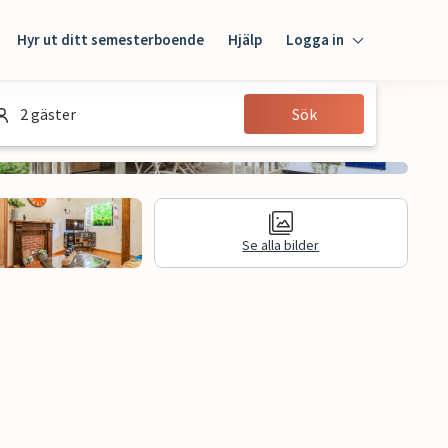
Hyr ut ditt semesterboende
Hjälp
Logga in
Logga in
2 gäster
Sök
Gäst
Husägare
Se alla bilder