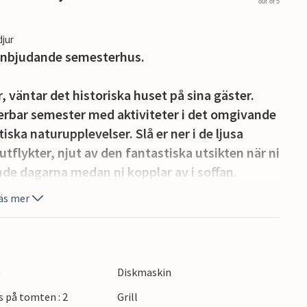
out of 5
djur
 inbjudande semesterhus.
r, väntar det historiska huset på sina gäster.
erbar semester med aktiviteter i det omgivande
ska naturupplevelser. Slå er ner i de ljusa
tflykter, njut av den fantastiska utsikten när ni
de dagarna medan ni kopplar av i soffan.
äs mer
a platser att leka och koppla av på den vackra
eftermiddag på terrassen medan era barn gungar
e
Diskmaskin
k Opalkusten med sina många attraktioner,
s på tomten : 2
Grill
uil sur Mer och Beussent chokladfabrik.