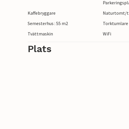
Parkeringspl
Kaffebryggare
Naturtomt/tr
En semester i detta attraktiva semester
när som helst på året.
Semesterhus : 55 m2
Torktumlare
Tvättmaskin
WiFi
Plats