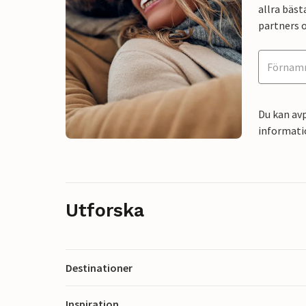
allra bäst
partners o
Du kan avp
informati
Utforska
Destinationer
Inspiration