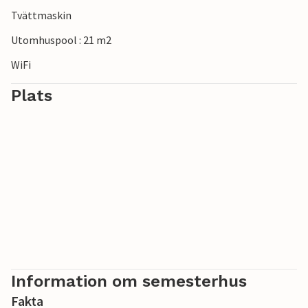
för sina läckra jätteräkor, utan också för sina upp till 26
Tvättmaskin
vackra vikar och stränder, spännande historia och
Utomhuspool : 21 m2
underbara festivaler.
WiFi
Plats
Information om semesterhus
Fakta