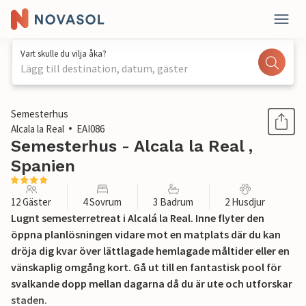
Vart skulle du vilja åka?
Lägg till destination, datum, gäster
1 / 27
Semesterhus
Alcala la Real
EAI086
Semesterhus - Alcala la Real ,
Spanien
12 Gäster
4 Sovrum
3 Badrum
2 Husdjur
Lugnt semesterretreat i Alcalá la Real. Inne flyter den
öppna planlösningen vidare mot en matplats där du kan
dröja dig kvar över lättlagade hemlagade måltider eller en
vänskaplig omgång kort. Gå ut till en fantastisk pool för
svalkande dopp mellan dagarna då du är ute och utforskar
staden.