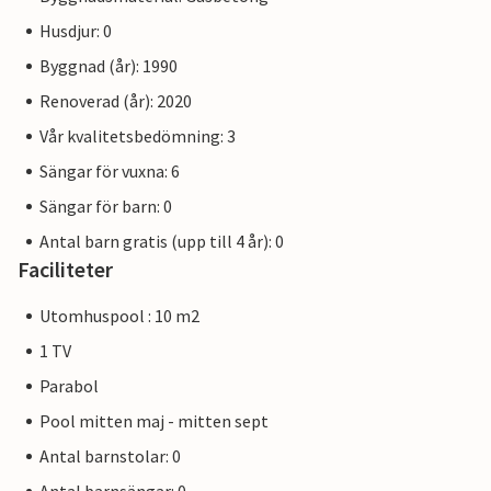
vuxna med spel och sporttävlingar. Albarella har en hamn
med ca 450 båtplatser för båtar från 6 till 25 meter,
Husdjur: 0
utrustade med el- och vattenanslutningar samt
Byggnad (år): 1990
brandsläckningssystem. Många av tjänsterna är gratis och
Renoverad (år): 2020
andra är tillgängliga till en lägre kostnad med det
uppladdningsbara kortet (hämtas vid ankomst). Bilderna
Vår kvalitetsbedömning: 3
på interiören är endast exempel.
Sängar för vuxna: 6
Sängar för barn: 0
Obs: Husbilar, husvagnar och motorcyklar är inte tillåtna
på ön. De kan parkeras på parkeringsplatserna vid entrén.
Antal barn gratis (upp till 4 år): 0
Faciliteter
Utomhuspool : 10 m2
1 TV
Parabol
Pool mitten maj - mitten sept
Antal barnstolar: 0