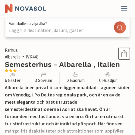
Vart skulle du vilja åka?
Lägg till destination, datum, gäster
1 / 70
Parhus
Albarella
IVK443
Semesterhus - Albarella , Italien
6 Gäster
3 Sovrum
2 Badrum
0 Husdjur
Albarella är en privat ö som ligger inbäddad i lagunen söder
om Venedig, i Po Deltas regionala park, och är en av de
mest eleganta och bäst utrustade
semesterdestinationerna i Adriatiska havet. Ön är
förbunden med fastlandet via en bro. Ön har en utmärkt
turistinfrastruktur och är inriktad på sport. Här finns en
mängd fritidsaktiviteter och attraktioner som uppfyller