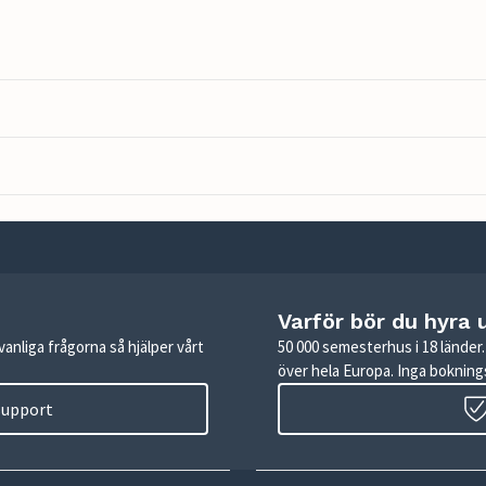
Varför bör du hyra 
anliga frågorna så hjälper vårt
50 000 semesterhus i 18 lände
över hela Europa. Inga boknings
 support