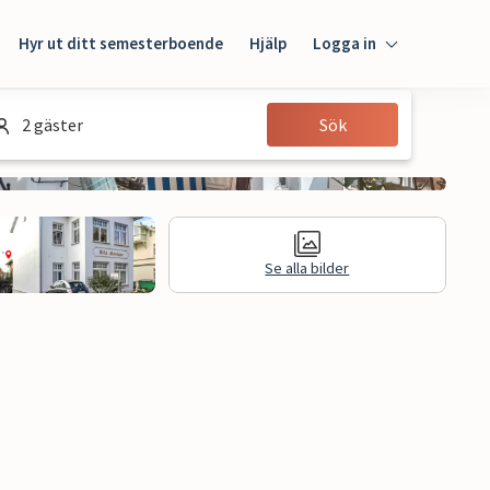
Hyr ut ditt semesterboende
Hjälp
Logga in
Logga in
2 gäster
Sök
Gäst
Husägare
Se alla bilder