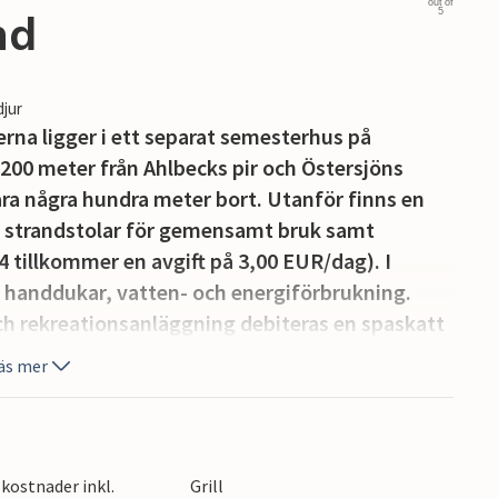
out of
5
nd
djur
na ligger i ett separat semesterhus på
ca 200 meter från Ahlbecks pir och Östersjöns
ara några hundra meter bort. Utanför finns en
två strandstolar för gemensamt bruk samt
4 tillkommer en avgift på 3,00 EUR/dag). I
e, handdukar, vatten- och energiförbrukning.
ch rekreationsanläggning debiteras en spaskatt
het.
äs mer
ger i semesterhusets källare, den är utrustad
dubbelsäng, garderob, sittgrupp, TV och
is och matplats, dusch/WC, centralvärme och en
kostnader inkl.
Grill