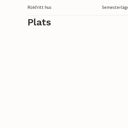
Badorterna Bansin, Heringsdorf och Ahlbec
Rökfritt hus
Semesterläge
Usedom. De har breda sandstränder, pir
strandpromenad som leder till Swinemünde
Plats
strandstoluthyrning, tennisbanor och ett
modern vattenpark, „Ostseetherme“, är c
Ahlbeck. Gränsövergången till Polen kan 