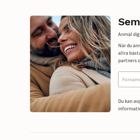
Sem
Anmäl dig 
När du an
allra bäst
partners o
Du kan avp
informati