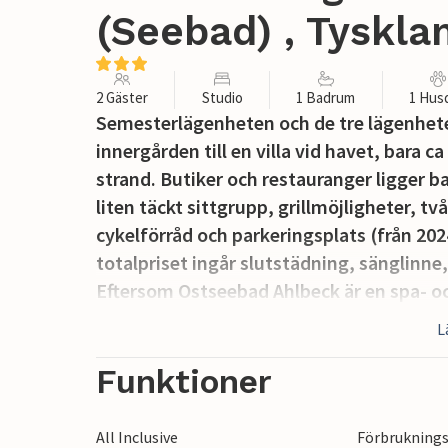
(Seebad) , Tyskla
2 Gäster
Studio
1 Badrum
1 Hus
Semesterlägenheten och de tre lägenheter
innergården till en villa vid havet, bara 
strand. Butiker och restauranger ligger b
liten täckt sittgrupp, grillmöjligheter, 
cykelförråd och parkeringsplats (från 202
totalpriset ingår slutstädning, sänglinn
Eftersom Ostseebad Ahlbeck är en spa- o
på plats. Hundar är tillåtna i denna fastig
L
Lägenheten (ca 20 kvm för 2 personer) lig
med ett kombinerat vardagsrum/sovrum (
Funktioner
radio), ett separat kök med elektrisk sp
möblerad uteservering.
All Inclusive
Förbruknings