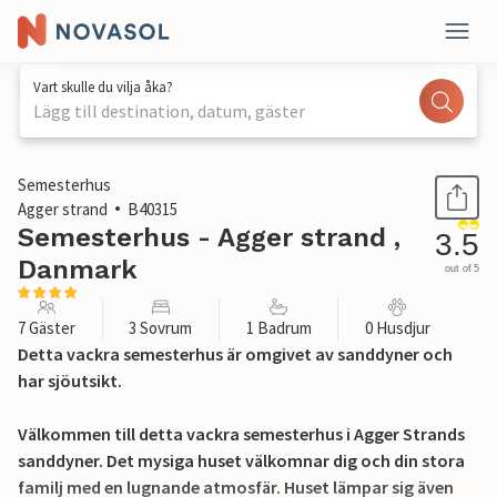
Vart skulle du vilja åka?
Lägg till destination, datum, gäster
1 / 25
Semesterhus
Agger strand
B40315
Semesterhus - Agger strand ,
3.5
Danmark
out of 5
7 Gäster
3 Sovrum
1 Badrum
0 Husdjur
Detta vackra semesterhus är omgivet av sanddyner och
har sjöutsikt.
Välkommen till detta vackra semesterhus i Agger Strands
sanddyner. Det mysiga huset välkomnar dig och din stora
familj med en lugnande atmosfär. Huset lämpar sig även