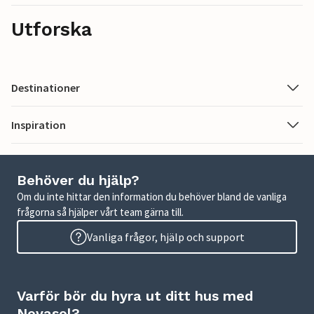
Utforska
Destinationer
Inspiration
Behöver du hjälp?
Om du inte hittar den information du behöver bland de vanliga
frågorna så hjälper vårt team gärna till.
Vanliga frågor, hjälp och support
Varför bör du hyra ut ditt hus med
Novasol?