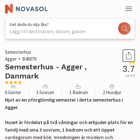
Vart skulle du vilja åka?
Lägg till destination, datum, gäster
1 / 24
Semesterhus
Agger
B40079
Semesterhus - Agger ,
3.7
Danmark
out of 5
6 Gäster
3 Sovrum
1 Badrum
2 Husdjur
Njut av en oförglömlig semester i detta semesterhus i
Agger.
Huset är fördelat på två våningar och erbjuder plats för en
familj med sina 3 sovrum, 1 badrum och ett öppet
vardagsrum med kök. Inredningen är modern och