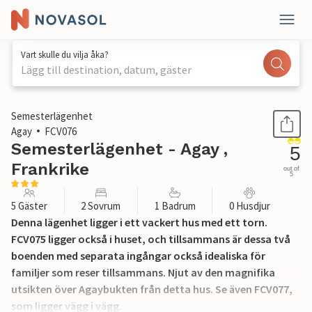
Vart skulle du vilja åka?
Lägg till destination, datum, gäster
1 / 28
Semesterlägenhet
Agay
FCV076
Semesterlägenhet - Agay ,
5
Frankrike
out of
5
5 Gäster
2 Sovrum
1 Badrum
0 Husdjur
Denna lägenhet ligger i ett vackert hus med ett torn.
FCV075 ligger också i huset, och tillsammans är dessa två
boenden med separata ingångar också idealiska för
familjer som reser tillsammans. Njut av den magnifika
utsikten över Agaybukten från detta hus. Se även FCV077,
som ligger vägg i vägg.