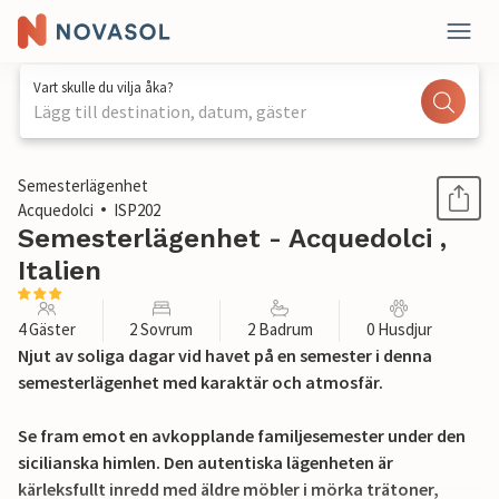
Vart skulle du vilja åka?
Lägg till destination, datum, gäster
1 / 17
Semesterlägenhet
Acquedolci
ISP202
Semesterlägenhet - Acquedolci ,
Italien
4 Gäster
2 Sovrum
2 Badrum
0 Husdjur
Njut av soliga dagar vid havet på en semester i denna
semesterlägenhet med karaktär och atmosfär.
Se fram emot en avkopplande familjesemester under den
sicilianska himlen. Den autentiska lägenheten är
kärleksfullt inredd med äldre möbler i mörka trätoner,