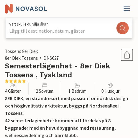
Vart skulle du vilja åka?
Lägg till destination, datum, gäster
1 / 19
Tossens 8er Diek
8er Diek Tossens
DNS627
Semesterlägenhet - 8er Diek
Tossens , Tyskland
4 Gäster
2 Sovrum
1 Badrum
0 Husdjur
8ER DIEK, en strandresort med passion för nordisk design
och högkvalitativ arkitektur, byggs på Nordseeallee i
Tossens.
42 semesterlägenheter kommer att fördelas på 8
byggnader med en huvudbyggnad med restaurang,
wellnessavdelning och barnklubb.