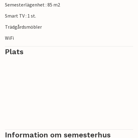
Semesterlägenhet : 85 m2
Idag är dessa särskilt exklusiva.
Smart TV : 1 st.
***Note: Anläggningen är för närvarande fortfarande
Trädgårdsmöbler
under uppbyggnad.
WiFi
Plats
Information om semesterhus