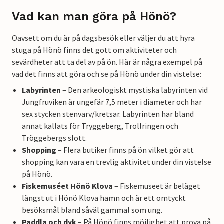
Vad kan man göra på Hönö?
Oavsett om du är på dagsbesök eller väljer du att hyra
stuga på Hönö finns det gott om aktiviteter och
sevärdheter att ta del av på ön. Här är några exempel på
vad det finns att göra och se på Hönö under din vistelse:
Labyrinten
– Den arkeologiskt mystiska labyrinten vid
Jungfruviken är ungefär 7,5 meter i diameter och har
sex stycken stenvarv/kretsar. Labyrinten har bland
annat kallats för Tryggeberg, Trollringen och
Tröggebergs slott.
Shopping
– Flera butiker finns på ön vilket gör att
shopping kan vara en trevlig aktivitet under din vistelse
på Hönö.
Fiskemuséet Hönö Klova
– Fiskemuseet är beläget
längst ut i Hönö Klova hamn och är ett omtyckt
besöksmål bland såväl gammal som ung.
Paddla och dyk
– På Hönö finns möjlighet att prova på