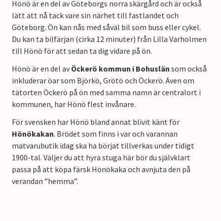
Hönö är en del av Göteborgs norra skärgård och är också
lätt att nå tack vare sin närhet till fastlandet och
Göteborg. Ön kan nås med såväl bil som buss eller cykel.
Du kan ta bilfärjan (cirka 12 minuter) från Lilla Varholmen
till Hönö för att sedan ta dig vidare på ön.
Hönö är en del av
Öckerö kommun i Bohuslän
som också
inkluderar öar som Björkö, Grötö och Öckerö. Även om
tätorten Öckerö på ön med samma namn är centralort i
kommunen, har Hönö flest invånare.
För svensken har Hönö bland annat blivit känt för
Hönökakan
. Brödet som finns i var och varannan
matvarubutik idag ska ha börjat tillverkas under tidigt
1900-tal. Väljer du att hyra stuga här bör du självklart
passa på att köpa färsk Hönökaka och avnjuta den på
verandan ”hemma”.