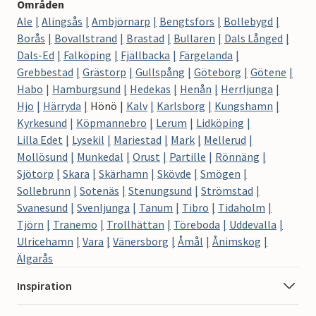
Områden
Ale
Alingsås
Ambjörnarp
Bengtsfors
Bollebygd
Borås
Bovallstrand
Brastad
Bullaren
Dals Långed
Dals-Ed
Falköping
Fjällbacka
Färgelanda
Grebbestad
Grästorp
Gullspång
Göteborg
Götene
Habo
Hamburgsund
Hedekas
Henån
Herrljunga
Hjo
Härryda
Hönö
Kalv
Karlsborg
Kungshamn
Kyrkesund
Köpmannebro
Lerum
Lidköping
Lilla Edet
Lysekil
Mariestad
Mark
Mellerud
Mollösund
Munkedal
Orust
Partille
Rönnäng
Sjötorp
Skara
Skärhamn
Skövde
Smögen
Sollebrunn
Sotenäs
Stenungsund
Strömstad
Svanesund
Svenljunga
Tanum
Tibro
Tidaholm
Tjörn
Tranemo
Trollhättan
Töreboda
Uddevalla
Ulricehamn
Vara
Vänersborg
Åmål
Ånimskog
Älgarås
Inspiration