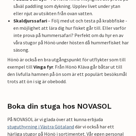
såväl paddling som dykning. Upplev livet under ytan
eller njut av utsikten från ovan vatten.
Skaldjurssafari
– Följ med ut och testa på krabbfiske -
en möjlighet att lära dig hur fisket går till. Eller varför
inte prova på hummersafari? Perfekt om du hyr en av
våra stugor på Hönö under hösten då hummerfisket har
säsong.
Hönö är också en bra utgångspunkt för utflykter som till
exempel till
Vinga fyr
. Från Hönö Kläva går båtar ut till
den livfulla hamnen på ön som är ett populärt besöksmål
trots att ön i sig är obebodd.
Boka din stuga hos NOVASOL
På NOVASOL är vi glada över att kunna erbjuda
stuguthyrning i Västra Götaland
där vi också har ett
härliga stugor på Hönö i sortimentet. Vår egen personal