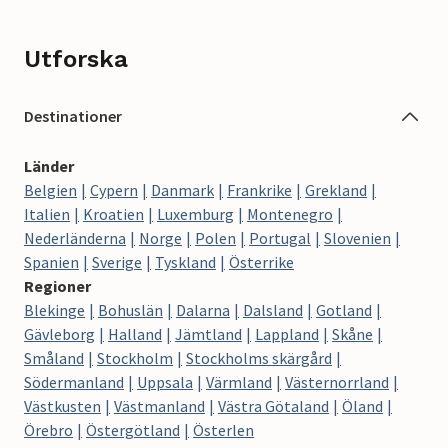
Utforska
Destinationer
Länder
Belgien
Cypern
Danmark
Frankrike
Grekland
Italien
Kroatien
Luxemburg
Montenegro
Nederländerna
Norge
Polen
Portugal
Slovenien
Spanien
Sverige
Tyskland
Österrike
Regioner
Blekinge
Bohuslän
Dalarna
Dalsland
Gotland
Gävleborg
Halland
Jämtland
Lappland
Skåne
Småland
Stockholm
Stockholms skärgård
Södermanland
Uppsala
Värmland
Västernorrland
Västkusten
Västmanland
Västra Götaland
Öland
Örebro
Östergötland
Österlen