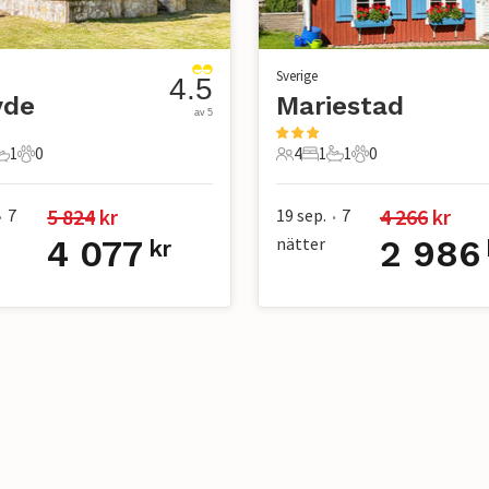
Sverige
4.5
vde
Mariestad
av 5
1
0
4
1
1
0
r
ovrum
1 Badrum
0 Husdjur
4 Gäster
1 Sovrum
1 Badrum
0 Husdjur
5 824
 kr
4 266
 kr
7
19 sep.
7
•
•
4 077
nätter
2 986
kr