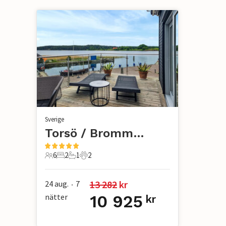
Sverige
Torsö / Brommösund
6
2
1
2
6 Gäster
2 Sovrum
1 Badrum
2 Husdjur
13 282
 kr
24 aug.
7
•
nätter
10 925
kr