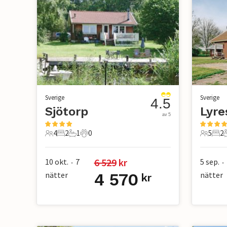
Sverige
Sverige
4.5
Sjötorp
Lyre
av 5
4
2
1
0
5
2
4 Gäster
2 Sovrum
1 Badrum
0 Husdjur
5 Gäste
2 S
6 529
 kr
10 okt.
7
5 sep.
•
•
nätter
4 570
nätter
kr