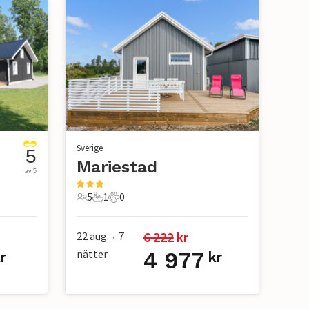
Sverige
5
Mariestad
av 5
5
1
0
5 Gäster
1 Badrum
0 Husdjur
6 222
 kr
22 aug.
7
•
nätter
4 977
r
kr