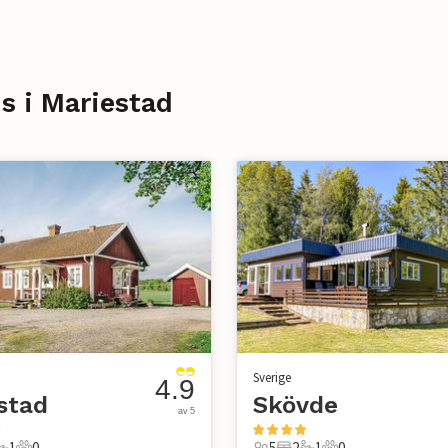
 i Mariestad
Sverige
4.9
stad
Skövde
av 5
1
0
5
2
1
0