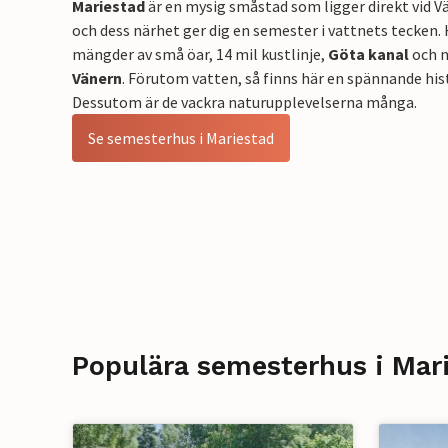
Mariestad
är en mysig småstad som ligger direkt vid Vä
och dess närhet ger dig en semester i vattnets tecken.
mängder av små öar, 14 mil kustlinje,
Göta kanal
och n
Vänern
. Förutom vatten, så finns här en spännande his
Dessutom är de vackra naturupplevelserna många.
Se semesterhus i Mariestad
Populära semesterhus i Mar