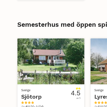
Semesterhus med öppen spis
Sverige
Sverige
4.5
Sjötorp
Lyre
av 5
4
2
1
0
5
2