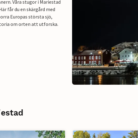
nern. Våra stugor i Mariestad
 Här får du en skärgård med
orra Europas största sjö,
toria om orten att utforska.
iestad