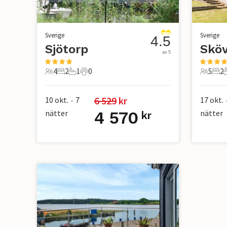
Sverige
Sverige
4.5
Sjötorp
Skö
av 5
4
2
1
0
5
2
4 Gäster
2 Sovrum
1 Badrum
0 Husdjur
5 Gäste
2 S
6 529
 kr
10 okt.
7
17 okt.
•
nätter
4 570
nätter
kr