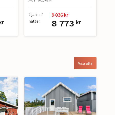
8 Gäster
4 Sovrum
2 Badrum
0 Husdjur
9 036
 kr
9 jan.
7
•
nätter
8 773
kr
kr
Visa alla