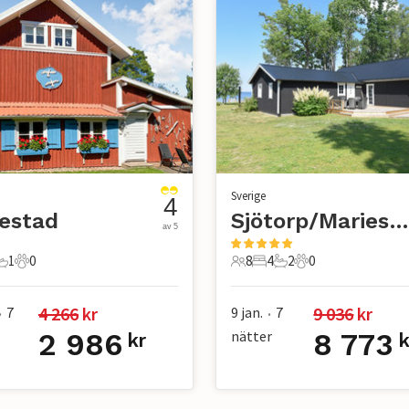
Sverige
4
estad
Sjötorp/Mariestad
av 5
1
0
8
4
2
0
r
ovrum
1 Badrum
0 Husdjur
8 Gäster
4 Sovrum
2 Badrum
0 Husdjur
4 266
 kr
9 036
 kr
7
9 jan.
7
•
•
2 986
nätter
8 773
kr
k