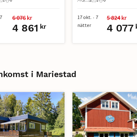
r
ovrum
1 Badrum
0 Husdjur
5 Gäster
2 Sovrum
1 Badrum
0 Husdjur
6 076
 kr
5 824
 kr
7
17 okt.
7
•
4 861
nätter
4 077
kr
nkomst i Mariestad