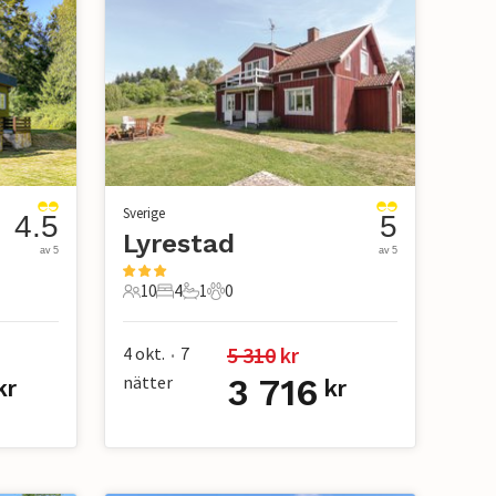
Sverige
4.5
5
Lyrestad
av 5
av 5
10
4
1
0
10 Gäster
4 Sovrum
1 Badrum
0 Husdjur
5 310
 kr
4 okt.
7
•
nätter
3 716
kr
kr