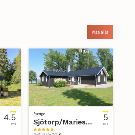
Visa alla
Sverige
4.5
5
Sjötorp/Mariestad
av 5
av 5
8
4
2
0