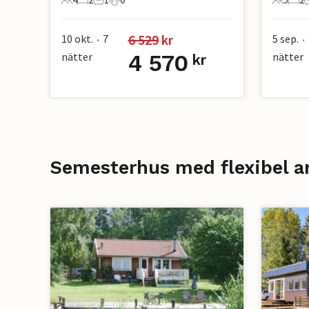
4 Gäster
2 Sovrum
1 Badrum
0 Husdjur
5 Gäste
2 S
6 529
 kr
10 okt.
7
5 sep.
•
•
nätter
4 570
nätter
kr
Semesterhus med flexibel a