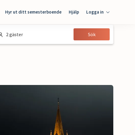
Hyr ut ditt semesterboende
Hjälp
Logga in
Logga in
2 gäster
Sök
Gäst
Husägare