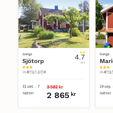
Sverige
Sverige
4.7
Sjötorp
Mari
av 5
4
1
1
0
4
1
4 Gäster
1 Sovrum
1 Badrum
0 Husdjur
4 Gäste
1 S
3 582
 kr
31 okt.
7
19 sep.
•
nätter
2 865
nätter
kr