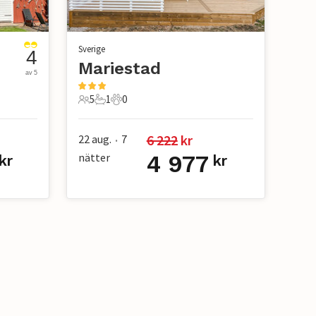
Sverige
4
Mariestad
av 5
5
1
0
5 Gäster
1 Badrum
0 Husdjur
6 222
 kr
22 aug.
7
•
nätter
4 977
kr
kr