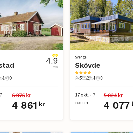
Sverige
4.9
stad
Skövde
av 5
1
0
5
2
1
0
r
ovrum
1 Badrum
0 Husdjur
5 Gäster
2 Sovrum
1 Badrum
0 Husdjur
6 076
 kr
5 824
 kr
7
17 okt.
7
•
4 861
nätter
4 077
kr