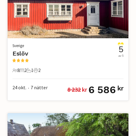
Sverige
5
Eslöv
av 5
8
2
1
2
8 Gäster
2 Sovrum
1 Badrum
2 Husdjur
6 586
24 okt.
7
nätter
kr
8 232
 kr
•