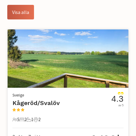
Visa alla
Sverige
4.3
Kågeröd/Svalöv
av 5
5
2
1
2
5 Gäster
2 Sovrum
1 Badrum
2 Husdjur