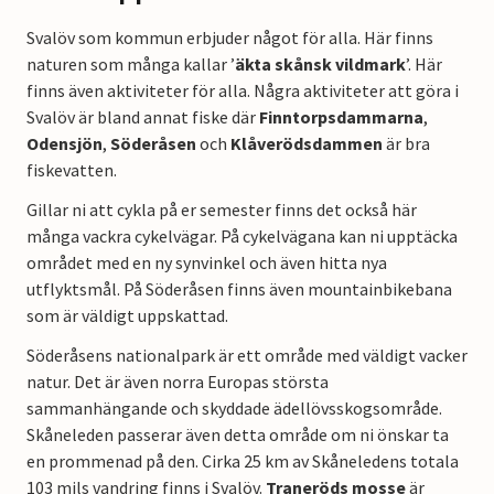
Svalöv som kommun erbjuder något för alla. Här finns
naturen som många kallar ’
äkta skånsk vildmark
’. Här
finns även aktiviteter för alla. Några aktiviteter att göra i
Svalöv är bland annat fiske där
Finntorpsdammarna
,
Odensjön
,
Söderåsen
och
Klåverödsdammen
är bra
fiskevatten.
Gillar ni att cykla på er semester finns det också här
många vackra cykelvägar. På cykelvägana kan ni upptäcka
området med en ny synvinkel och även hitta nya
utflyktsmål. På Söderåsen finns även mountainbikebana
som är väldigt uppskattad.
Söderåsens nationalpark är ett område med väldigt vacker
natur. Det är även norra Europas största
sammanhängande och skyddade ädellövsskogsområde.
Skåneleden passerar även detta område om ni önskar ta
en prommenad på den. Cirka 25 km av Skåneledens totala
103 mils vandring finns i Svalöv.
Traneröds mosse
är