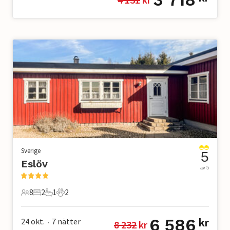
Sverige
5
Eslöv
av 5
8
2
1
2
8 Gäster
2 Sovrum
1 Badrum
2 Husdjur
6 586
24 okt.
7
nätter
kr
8 232
 kr
•