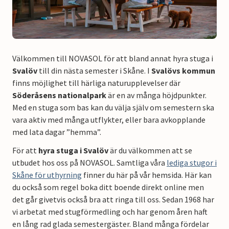
Välkommen till NOVASOL för att bland annat hyra stuga i
Svalöv
till din nästa semester i Skåne. I
Svalövs kommun
finns möjlighet till härliga naturupplevelser där
Söderåsens nationalpark
är en av många höjdpunkter.
Med en stuga som bas kan du välja själv om semestern ska
vara aktiv med många utflykter, eller bara avkopplande
med lata dagar ”hemma”.
För att
hyra stuga i Svalöv
är du välkommen att se
utbudet hos oss på NOVASOL. Samtliga våra
lediga stugor i
Skåne för uthyrning
finner du här på vår hemsida. Här kan
du också som regel boka ditt boende direkt online men
det går givetvis också bra att ringa till oss. Sedan 1968 har
vi arbetat med stugförmedling och har genom åren haft
en lång rad glada semestergäster. Bland många fördelar