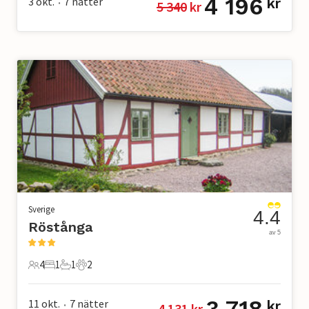
4 196
3 okt.
7
nätter
kr
5 340
 kr
•
Sverige
4.4
Röstånga
av 5
4
1
1
2
4 Gäster
1 Sovrum
1 Badrum
2 Husdjur
3 718
11 okt.
7
nätter
kr
4 131
 kr
•