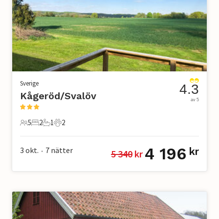
Sverige
4.3
Kågeröd/Svalöv
av 5
5
2
1
2
5 Gäster
2 Sovrum
1 Badrum
2 Husdjur
4 196
3 okt.
7
nätter
kr
5 340
 kr
•