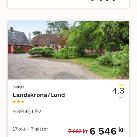
Sverige
4.3
Landskrona/Lund
av 5
8
4
1
2
8 Gäster
4 Sovrum
1 Badrum
2 Husdjur
6 546
17 okt.
7
nätter
kr
7 682
 kr
•