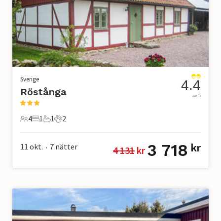
Sverige
4.4
Röstånga
av 5
4
1
1
2
4 Gäster
1 Sovrum
1 Badrum
2 Husdjur
3 718
11 okt.
7
nätter
kr
4 131
 kr
•