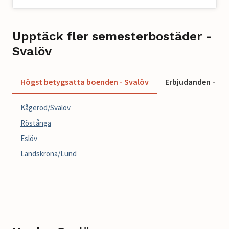
Upptäck fler semesterbostäder -
Svalöv
Högst betygsatta boenden - Svalöv
Erbjudanden - Sv
Kågeröd/Svalöv
Röstånga
Eslöv
Landskrona/Lund