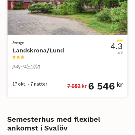
Sverige
4.3
Landskrona/Lund
av 5
8
4
1
2
8 Gäster
4 Sovrum
1 Badrum
2 Husdjur
6 546
17 okt.
7
nätter
kr
7 682
 kr
•
Semesterhus med flexibel
ankomst i Svalöv