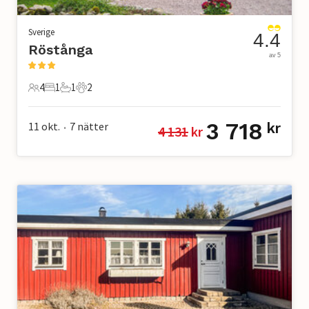
Sverige
4.4
Röstånga
av 5
4
1
1
2
4 Gäster
1 Sovrum
1 Badrum
2 Husdjur
3 718
11 okt.
7
nätter
kr
4 131
 kr
•