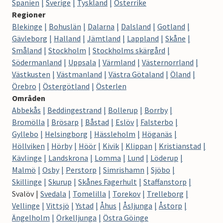
Spanien
Sverige
Tyskland
Österrike
Regioner
Blekinge
Bohuslän
Dalarna
Dalsland
Gotland
Gävleborg
Halland
Jämtland
Lappland
Skåne
Småland
Stockholm
Stockholms skärgård
Södermanland
Uppsala
Värmland
Västernorrland
Västkusten
Västmanland
Västra Götaland
Öland
Örebro
Östergötland
Österlen
Områden
Abbekås
Beddingestrand
Bollerup
Borrby
Bromölla
Brösarp
Båstad
Eslöv
Falsterbo
Gyllebo
Helsingborg
Hässleholm
Höganäs
Höllviken
Hörby
Höör
Kivik
Klippan
Kristianstad
Kävlinge
Landskrona
Lomma
Lund
Löderup
Malmö
Osby
Perstorp
Simrishamn
Sjöbo
Skillinge
Skurup
Skånes Fagerhult
Staffanstorp
Svalöv
Svedala
Tomelilla
Torekov
Trelleborg
Vellinge
Vittsjö
Ystad
Åhus
Åsljunga
Åstorp
Ängelholm
Örkelljunga
Östra Göinge