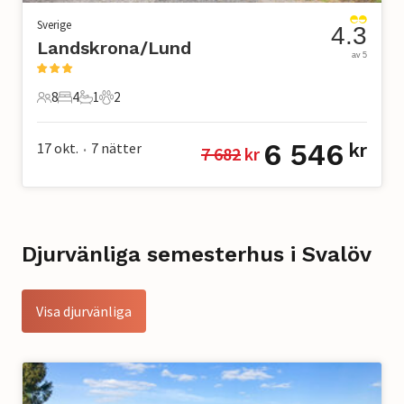
Sverige
4.3
Landskrona/Lund
av 5
8
4
1
2
8 Gäster
4 Sovrum
1 Badrum
2 Husdjur
6 546
17 okt.
7
nätter
kr
7 682
 kr
•
Djurvänliga semesterhus i Svalöv
Visa djurvänliga