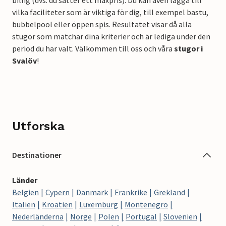
billig (dvs. du sätter ett maxpris). Du kan även lägga till
vilka faciliteter som är viktiga för dig, till exempel bastu,
bubbelpool eller öppen spis. Resultatet visar då alla
stugor som matchar dina kriterier och är lediga under den
period du har valt. Välkommen till oss och våra
stugor i
Svalöv
!
Utforska
Destinationer
Länder
Belgien
Cypern
Danmark
Frankrike
Grekland
Italien
Kroatien
Luxemburg
Montenegro
Nederländerna
Norge
Polen
Portugal
Slovenien