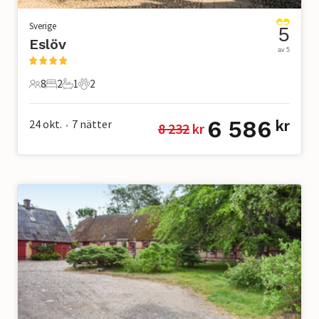
Sverige
5
Eslöv
av 5
8
2
1
2
8 Gäster
2 Sovrum
1 Badrum
2 Husdjur
6 586
24 okt.
7
nätter
kr
8 232
 kr
•