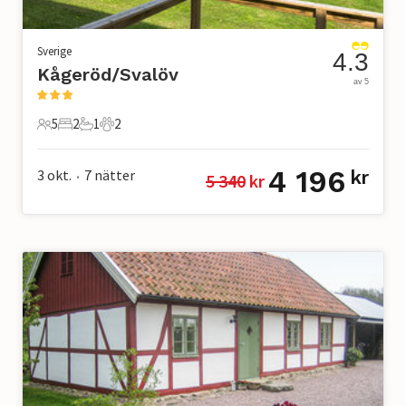
Sverige
4.3
Kågeröd/Svalöv
av 5
5
2
1
2
5 Gäster
2 Sovrum
1 Badrum
2 Husdjur
4 196
3 okt.
7
nätter
kr
5 340
 kr
•