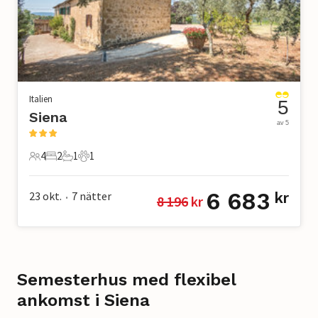
Italien
5
Siena
av 5
4
2
1
1
4 Gäster
2 Sovrum
1 Badrum
1 Husdjur
6 683
23 okt.
7
nätter
kr
8 196
 kr
•
Semesterhus med flexibel
ankomst i Siena