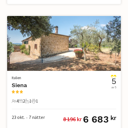
Italien
5
Siena
av 5
4
2
1
1
4 Gäster
2 Sovrum
1 Badrum
1 Husdjur
6 683
23 okt.
7
nätter
kr
8 196
 kr
•