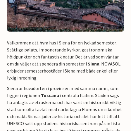
Välkommen att hyra hus i Siena för en lyckad semester.
Ståtliga palats, imponerande kyrkor, gastronomiska
höjdpunkter och fantastisk natur. Det är vad som väntar
om du väljer att spendera din semester i
Siena
. NOVASOL
erbjuder semesterbostäder i Siena med både enkel eller
lyxig inredning.
Siena är huvudorten i provinsen med samma namn, som
ligger i regionen
Toscana
i centrala Italien. Staden sägs
ha anlagts av etruskerna och har varit en historiskt viktig
stad som ofta tävlat med närbelägna Florens om skönhet
och makt. Siena sjuder av historia och det har lett till att
UNESCO satt upp stadens historiska centrum på sin lista
över världsarv. Ska du hyra hus i Siena i sommar, måste du