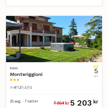
Italien
5
Monteriggioni
av 5
4
2
1
1
4 Gäster
2 Sovrum
1 Badrum
1 Husdjur
5 203
25 aug.
7
nätter
kr
7 064
 kr
•