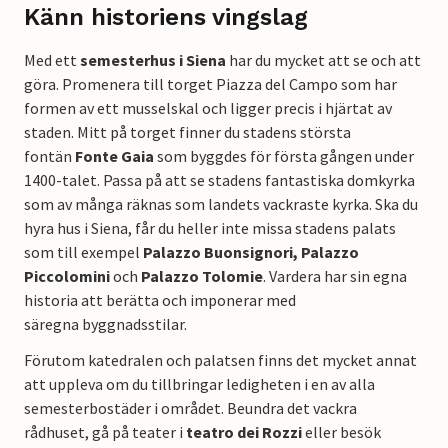
Känn historiens vingslag
Med ett
semesterhus i Siena
har du mycket att se och att
göra. Promenera till torget Piazza del Campo som har
formen av ett musselskal och ligger precis i hjärtat av
staden. Mitt på torget finner du stadens största
fontän
Fonte Gaia
som byggdes för första gången under
1400-talet. Passa på att se stadens fantastiska domkyrka
som av många räknas som landets vackraste kyrka. Ska du
hyra hus i Siena, får du heller inte missa stadens palats
som till exempel
Palazzo Buonsignori, Palazzo
Piccolomini
och
Palazzo Tolomie
. Vardera har sin egna
historia att berätta och imponerar med
säregna byggnadsstilar.
Förutom katedralen och palatsen finns det mycket annat
att uppleva om du tillbringar ledigheten i en av alla
semesterbostäder i området. Beundra det vackra
rådhuset, gå på teater i
teatro dei Rozzi
eller besök