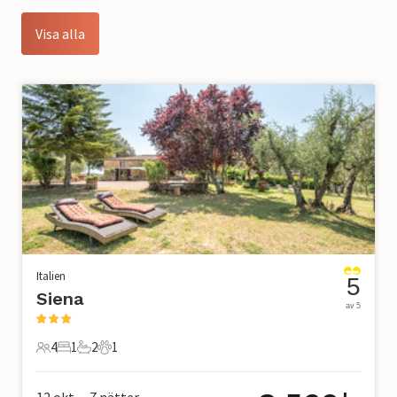
Visa alla
Italien
5
Siena
av 5
4
1
2
1
4 Gäster
1 Sovrum
2 Badrum
1 Husdjur