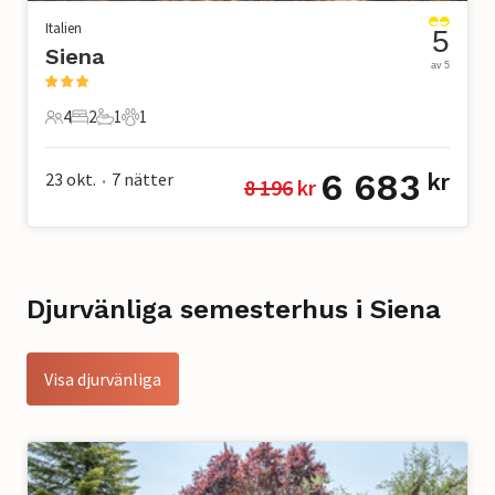
Italien
5
Siena
av 5
4
2
1
1
4 Gäster
2 Sovrum
1 Badrum
1 Husdjur
6 683
23 okt.
7
nätter
kr
8 196
 kr
•
Djurvänliga semesterhus i Siena
Visa djurvänliga