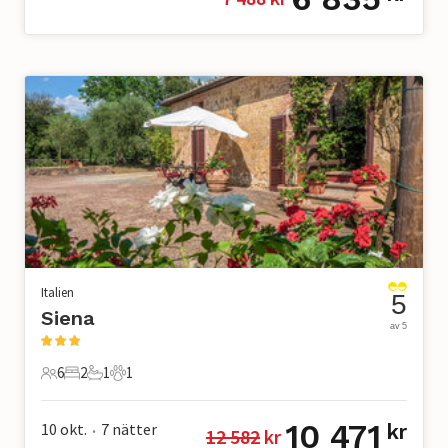
Italien
5
Siena
av 5
6
2
1
1
6 Gäster
2 Sovrum
1 Badrum
1 Husdjur
10 471
10 okt.
7
nätter
kr
12 582
 kr
•