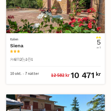
Italien
5
Siena
av 5
6
2
1
1
6 Gäster
2 Sovrum
1 Badrum
1 Husdjur
10 471
10 okt.
7
nätter
kr
12 582
 kr
•