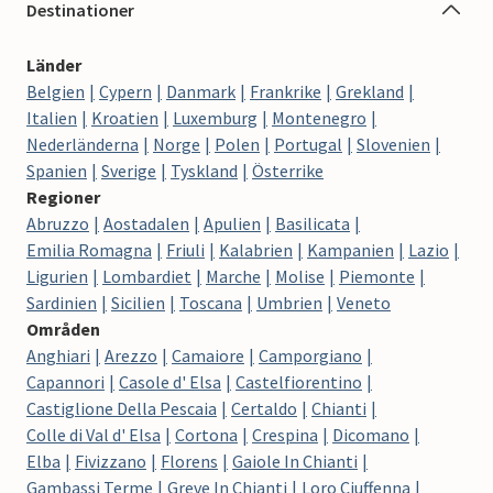
Destinationer
Länder
Belgien
Cypern
Danmark
Frankrike
Grekland
Italien
Kroatien
Luxemburg
Montenegro
Nederländerna
Norge
Polen
Portugal
Slovenien
Spanien
Sverige
Tyskland
Österrike
Regioner
Abruzzo
Aostadalen
Apulien
Basilicata
Emilia Romagna
Friuli
Kalabrien
Kampanien
Lazio
Ligurien
Lombardiet
Marche
Molise
Piemonte
Sardinien
Sicilien
Toscana
Umbrien
Veneto
Områden
Anghiari
Arezzo
Camaiore
Camporgiano
Capannori
Casole d' Elsa
Castelfiorentino
Castiglione Della Pescaia
Certaldo
Chianti
Colle di Val d' Elsa
Cortona
Crespina
Dicomano
Elba
Fivizzano
Florens
Gaiole In Chianti
Gambassi Terme
Greve In Chianti
Loro Ciuffenna