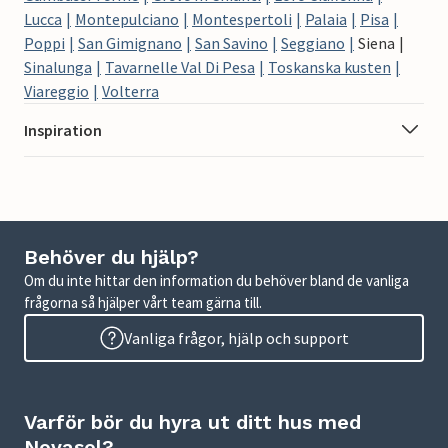
Lucca
Montepulciano
Montespertoli
Palaia
Pisa
Poppi
San Gimignano
San Savino
Seggiano
Siena
Sinalunga
Tavarnelle Val Di Pesa
Toskanska kusten
Viareggio
Volterra
Inspiration
Behöver du hjälp?
Om du inte hittar den information du behöver bland de vanliga
frågorna så hjälper vårt team gärna till.
Vanliga frågor, hjälp och support
Varför bör du hyra ut ditt hus med
Novasol?