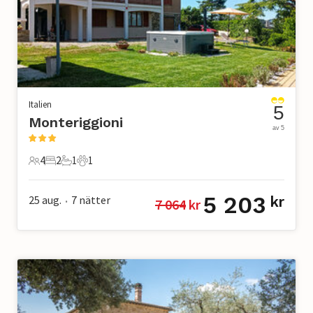
Italien
5
Monteriggioni
av 5
4
2
1
1
4 Gäster
2 Sovrum
1 Badrum
1 Husdjur
5 203
25 aug.
7
nätter
kr
7 064
 kr
•