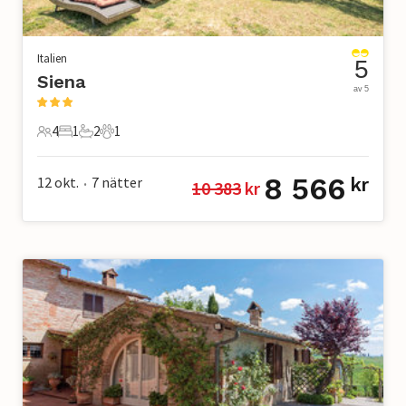
Italien
5
Siena
av 5
4
1
2
1
4 Gäster
1 Sovrum
2 Badrum
1 Husdjur
8 566
12 okt.
7
nätter
kr
10 383
 kr
•