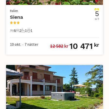
Italien
5
Siena
av 5
6
2
1
1
6 Gäster
2 Sovrum
1 Badrum
1 Husdjur
10 471
10 okt.
7
nätter
kr
12 582
 kr
•