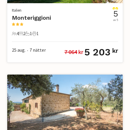
Italien
5
Monteriggioni
av 5
4
2
1
1
4 Gäster
2 Sovrum
1 Badrum
1 Husdjur
5 203
25 aug.
7
nätter
kr
7 064
 kr
•