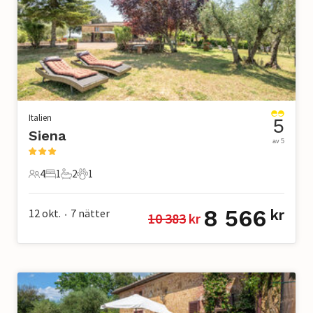
Italien
5
Siena
av 5
4
1
2
1
4 Gäster
1 Sovrum
2 Badrum
1 Husdjur
8 566
12 okt.
7
nätter
kr
10 383
 kr
•