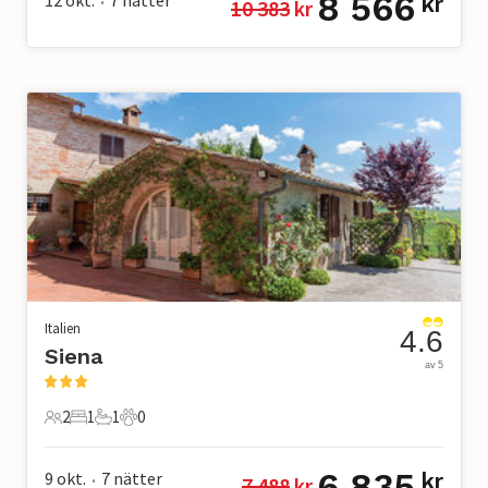
8 566
12 okt.
7
nätter
kr
10 383
 kr
•
Italien
4.6
Siena
av 5
2
1
1
0
2 Gäster
1 Sovrum
1 Badrum
0 Husdjur
6 835
9 okt.
7
nätter
kr
7 488
 kr
•