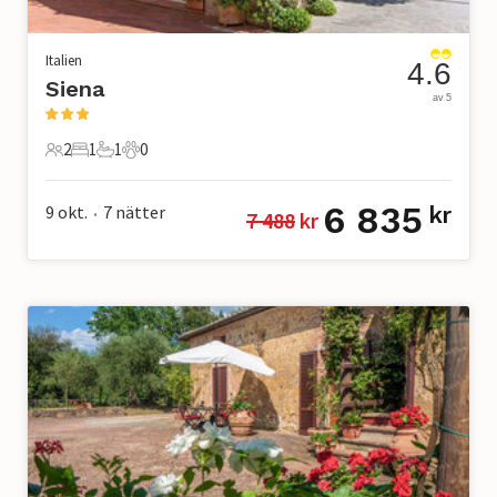
Italien
4.6
Siena
av 5
2
1
1
0
2 Gäster
1 Sovrum
1 Badrum
0 Husdjur
6 835
9 okt.
7
nätter
kr
7 488
 kr
•