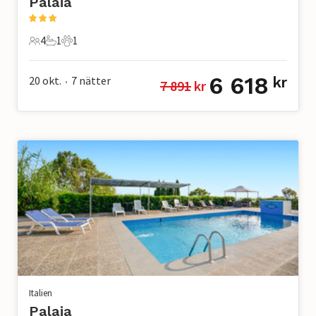
Palaia
4
1
1
4 Gäster
1 Badrum
1 Husdjur
6 618
20 okt.
7
nätter
kr
7 891
 kr
•
Italien
Palaia