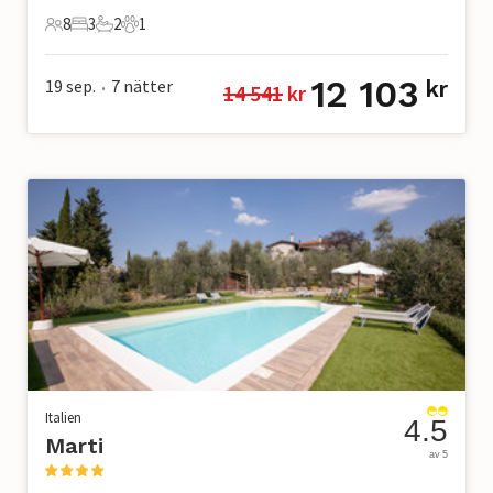
8
3
2
1
8 Gäster
3 Sovrum
2 Badrum
1 Husdjur
12 103
19 sep.
7
nätter
kr
14 541
 kr
•
Italien
4.5
Marti
av 5