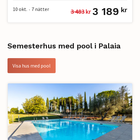
3 189
10 okt.
7
nätter
kr
3 483
 kr
•
Semesterhus med pool i Palaia
Visa hus med pool