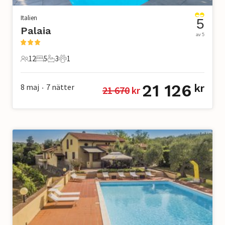
Italien
5
Palaia
av 5
12
5
3
1
12 Gäster
5 Sovrum
3 Badrum
1 Husdjur
21 126
8 maj
7
nätter
kr
21 670
 kr
•