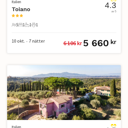
Italien
4.3
Toiano
av 5
5
1
1
1
5 Gäster
1 Sovrum
1 Badrum
1 Husdjur
5 660
10 okt.
7
nätter
kr
6 106
 kr
•
Italien