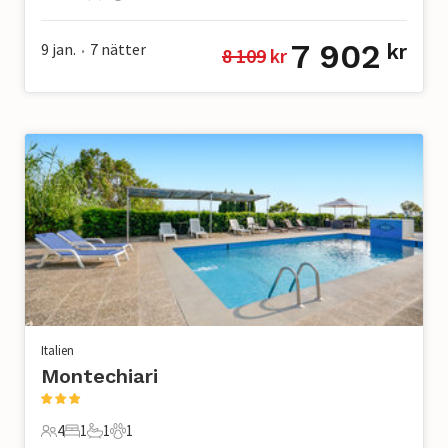
4 Gäster
1 Sovrum
1 Badrum
1 Husdjur
7 902
9 jan.
7
nätter
kr
8 109
 kr
•
Italien
Montechiari
4
1
1
1
4 Gäster
1 Sovrum
1 Badrum
1 Husdjur