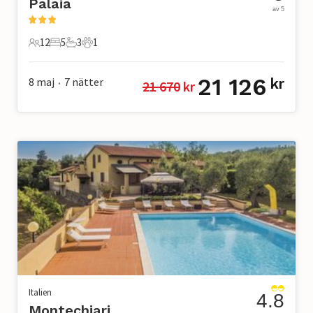
Palaia
av 5
12
5
3
1
12 Gäster
5 Sovrum
3 Badrum
1 Husdjur
21 126
8 maj
7
nätter
kr
21 670
 kr
•
Italien
4.8
Montechiari