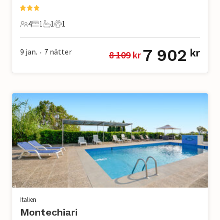
4
1
1
1
4 Gäster
1 Sovrum
1 Badrum
1 Husdjur
7 902
9 jan.
7
nätter
kr
8 109
 kr
•
Italien
Montechiari