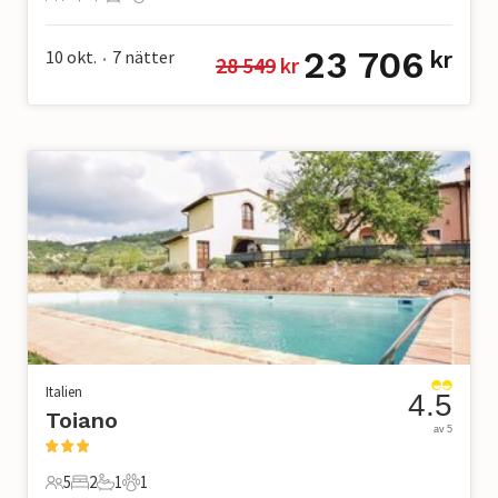
12 Gäster
5 Sovrum
4 Badrum
2 Husdjur
23 706
10 okt.
7
nätter
kr
28 549
 kr
•
Italien
4.5
Toiano
av 5
5
2
1
1
5 Gäster
2 Sovrum
1 Badrum
1 Husdjur