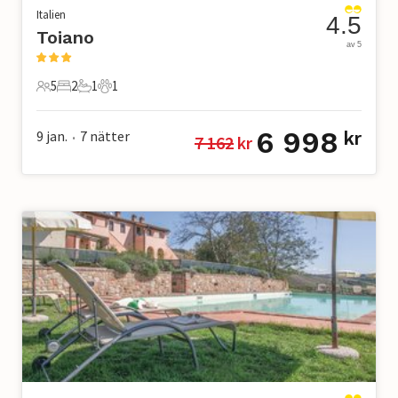
Italien
4.5
Toiano
av 5
5
2
1
1
5 Gäster
2 Sovrum
1 Badrum
1 Husdjur
6 998
9 jan.
7
nätter
kr
7 162
 kr
•