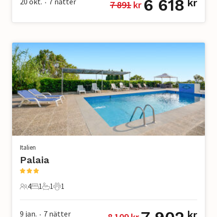
6 618
20 okt.
7
nätter
kr
7 891
 kr
•
Italien
Palaia
4
1
1
1
4 Gäster
1 Sovrum
1 Badrum
1 Husdjur
9 jan.
7
nätter
kr
8 109
 kr
•