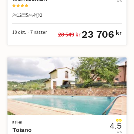
av 5
12
5
4
2
12 Gäster
5 Sovrum
4 Badrum
2 Husdjur
23 706
10 okt.
7
nätter
kr
28 549
 kr
•
Italien
4.5
Toiano
av 5