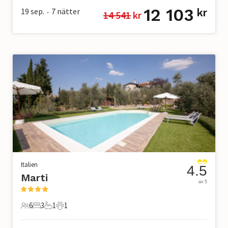
12 103
19 sep.
7
nätter
kr
14 541
 kr
•
Italien
4.5
Marti
av 5
6
3
1
1
6 Gäster
3 Sovrum
1 Badrum
1 Husdjur