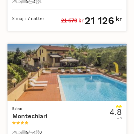
12
5
3
1
12 Gäster
5 Sovrum
3 Badrum
1 Husdjur
21 126
8 maj
7
nätter
kr
21 670
 kr
•
Italien
4.8
Montechiari
av 5
12
5
4
2