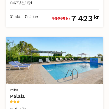
6
3
1
1
6 Gäster
3 Sovrum
1 Badrum
1 Husdjur
7 423
31 okt.
7
nätter
kr
10 329
 kr
•
Italien
Palaia