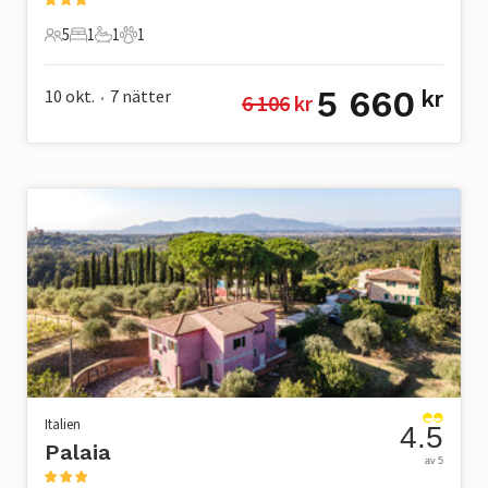
5
1
1
1
5 Gäster
1 Sovrum
1 Badrum
1 Husdjur
5 660
10 okt.
7
nätter
kr
6 106
 kr
•
Italien
4.5
Palaia
av 5