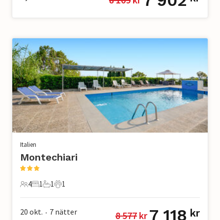
7 902
Italien
Montechiari
4
1
1
1
4 Gäster
1 Sovrum
1 Badrum
1 Husdjur
7 118
20 okt.
7
nätter
kr
8 577
 kr
•