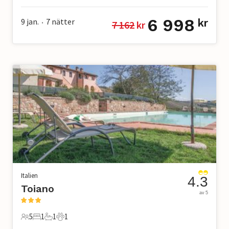
6 998
9 jan.
7
nätter
kr
7 162
 kr
•
Italien
4.3
Toiano
av 5
5
1
1
1
5 Gäster
1 Sovrum
1 Badrum
1 Husdjur