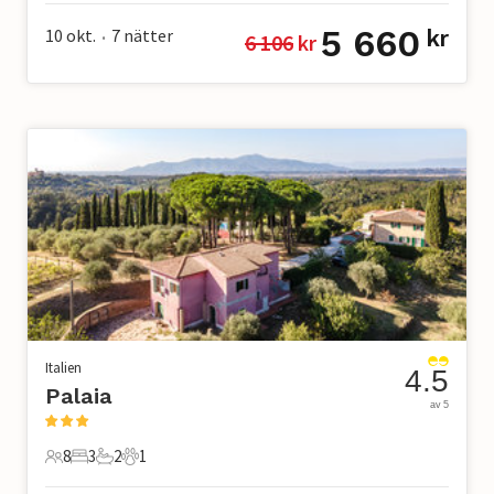
5 660
10 okt.
7
nätter
kr
6 106
 kr
•
Italien
4.5
Palaia
av 5
8
3
2
1
8 Gäster
3 Sovrum
2 Badrum
1 Husdjur