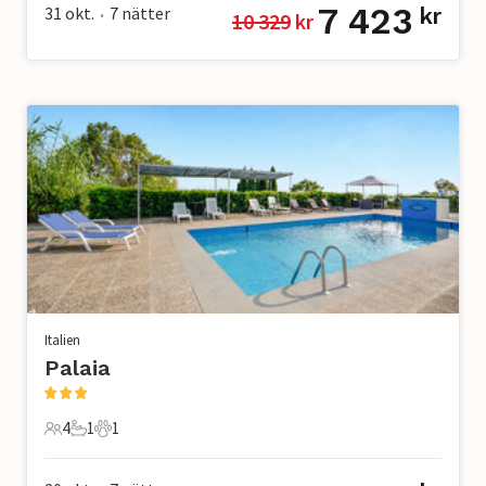
7 423
31 okt.
7
nätter
kr
10 329
 kr
•
Italien
Palaia
4
1
1
4 Gäster
1 Badrum
1 Husdjur