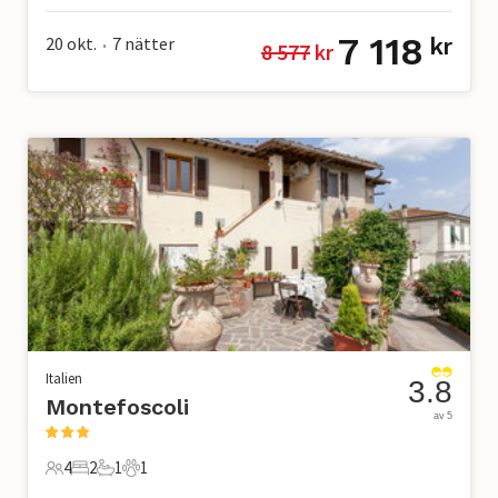
7 118
20 okt.
7
nätter
kr
8 577
 kr
•
Italien
3.8
Montefoscoli
av 5
4
2
1
1
4 Gäster
2 Sovrum
1 Badrum
1 Husdjur