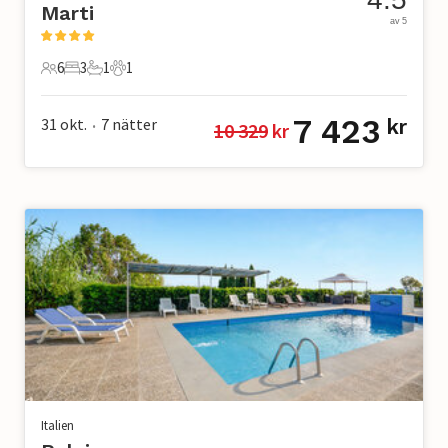
Marti
av 5
6
3
1
1
6 Gäster
3 Sovrum
1 Badrum
1 Husdjur
7 423
31 okt.
7
nätter
kr
10 329
 kr
•
Italien