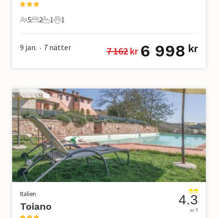
5
2
1
1
5 Gäster
2 Sovrum
1 Badrum
1 Husdjur
6 998
9 jan.
7
nätter
kr
7 162
 kr
•
Italien
4.3
Toiano
av 5