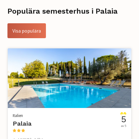
Populära semesterhus i Palaia
Visa populära
Italien
5
Palaia
av 5