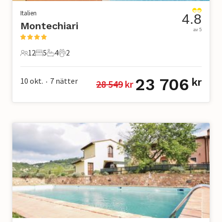
Italien
4.8
Montechiari
av 5
12
5
4
2
12 Gäster
5 Sovrum
4 Badrum
2 Husdjur
23 706
10 okt.
7
nätter
kr
28 549
 kr
•