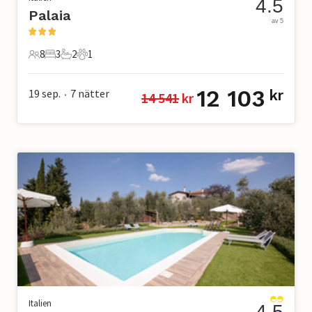
4.5
Palaia
av 5
8
3
2
1
8 Gäster
3 Sovrum
2 Badrum
1 Husdjur
12 103
19 sep.
7
nätter
kr
14 541
 kr
•
Italien
4.5