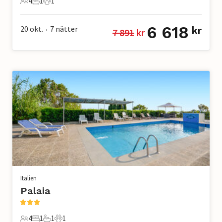
4
1
1
4 Gäster
1 Badrum
1 Husdjur
6 618
20 okt.
7
nätter
kr
7 891
 kr
•
Italien
Palaia
4
1
1
1