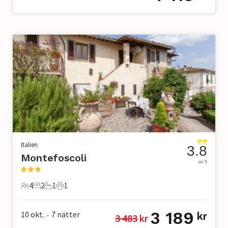
Italien
3.8
Montefoscoli
av 5
4
2
1
1
4 Gäster
2 Sovrum
1 Badrum
1 Husdjur
3 189
10 okt.
7
nätter
kr
3 483
 kr
•