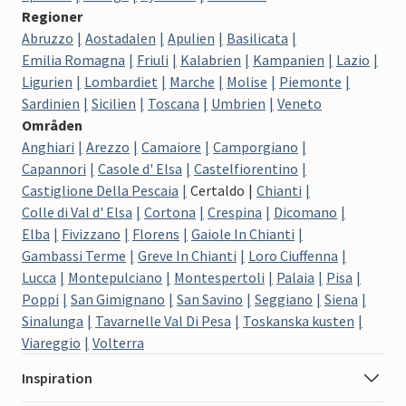
Regioner
Abruzzo
Aostadalen
Apulien
Basilicata
Emilia Romagna
Friuli
Kalabrien
Kampanien
Lazio
Ligurien
Lombardiet
Marche
Molise
Piemonte
Sardinien
Sicilien
Toscana
Umbrien
Veneto
Områden
Anghiari
Arezzo
Camaiore
Camporgiano
Capannori
Casole d' Elsa
Castelfiorentino
Castiglione Della Pescaia
Certaldo
Chianti
Colle di Val d' Elsa
Cortona
Crespina
Dicomano
Elba
Fivizzano
Florens
Gaiole In Chianti
Gambassi Terme
Greve In Chianti
Loro Ciuffenna
Lucca
Montepulciano
Montespertoli
Palaia
Pisa
Poppi
San Gimignano
San Savino
Seggiano
Siena
Sinalunga
Tavarnelle Val Di Pesa
Toskanska kusten
Viareggio
Volterra
Inspiration