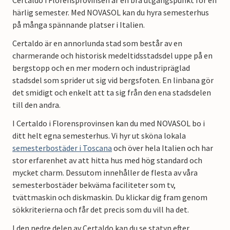
Certaldo i Florensprovinsen är en bra utgångspunkt för en
härlig semester. Med NOVASOL kan du hyra semesterhus
på många spännande platser i Italien.
Certaldo är en annorlunda stad som består av en
charmerande och historisk medeltidsstadsdel uppe på en
bergstopp och en mer modern och industripräglad
stadsdel som sprider ut sig vid bergsfoten. En linbana gör
det smidigt och enkelt att ta sig från den ena stadsdelen
till den andra.
I Certaldo i Florensprovinsen kan du med NOVASOL bo i
ditt helt egna semesterhus. Vi hyr ut sköna lokala
semesterbostäder i Toscana
och över hela Italien och har
stor erfarenhet av att hitta hus med hög standard och
mycket charm. Dessutom innehåller de flesta av våra
semesterbostäder bekväma faciliteter som tv,
tvättmaskin och diskmaskin. Du klickar dig fram genom
sökkriterierna och får det precis som du vill ha det.
I den nedre delen av Certaldo kan du se statyn efter