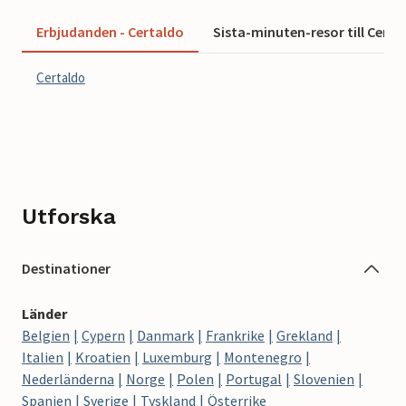
Erbjudanden - Certaldo
Sista-minuten-resor till Certa
Certaldo
Utforska
Destinationer
Länder
Belgien
Cypern
Danmark
Frankrike
Grekland
Italien
Kroatien
Luxemburg
Montenegro
Nederländerna
Norge
Polen
Portugal
Slovenien
Spanien
Sverige
Tyskland
Österrike