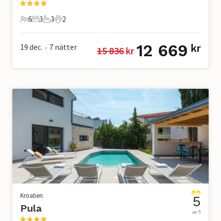
6
3
3
2
6 Gäster
3 Sovrum
3 Badrum
2 Husdjur
12 669
19 dec.
7
nätter
kr
15 836
 kr
•
Kroatien
5
Pula
av 5