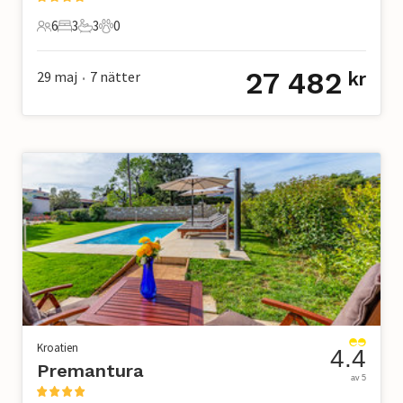
6
3
3
0
6 Gäster
3 Sovrum
3 Badrum
0 Husdjur
27 482
29 maj
7
nätter
kr
•
Kroatien
4.4
Premantura
av 5