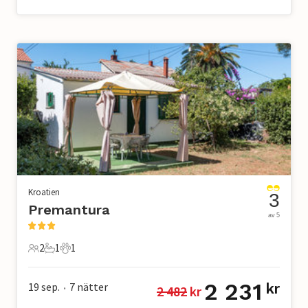
Kroatien
3
Premantura
av 5
2
1
1
2 Gäster
1 Badrum
1 Husdjur
2 231
19 sep.
7
nätter
kr
2 482
 kr
•