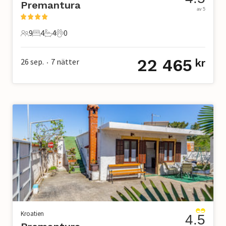
Premantura
av 5
9
4
4
0
9 Gäster
4 Sovrum
4 Badrum
0 Husdjur
22 465
26 sep.
7
nätter
kr
•
Kroatien
4.5