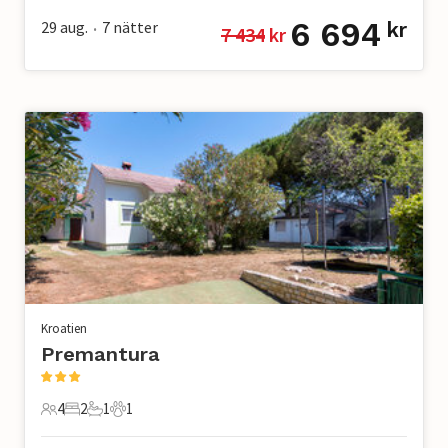
6 694
29 aug.
7
nätter
kr
7 434
 kr
•
Kroatien
Premantura
4
2
1
1
4 Gäster
2 Sovrum
1 Badrum
1 Husdjur