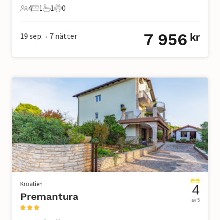
4
1
1
0
4 Gäster
1 Sovrum
1 Badrum
0 Husdjur
7 956
19 sep.
7
nätter
kr
•
Kroatien
4
Premantura
av 5