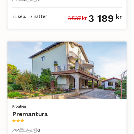
4 Gäster
2 Sovrum
1 Badrum
1 Husdjur
3 189
21 sep.
7
nätter
kr
3 537
 kr
•
Kroatien
Premantura
4
1
1
0
4 Gäster
1 Sovrum
1 Badrum
0 Husdjur