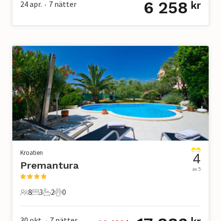
6 258
24 apr.
7
nätter
kr
•
Kroatien
4
Premantura
av 5
8
3
2
0
8 Gäster
3 Sovrum
2 Badrum
0 Husdjur
30 okt.
7
nätter
•