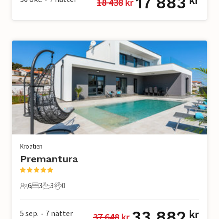
17 883
kr
18 438
 kr
Kroatien
Premantura
6
3
3
0
6 Gäster
3 Sovrum
3 Badrum
0 Husdjur
33 882
5 sep.
7
nätter
kr
37 648
 kr
•