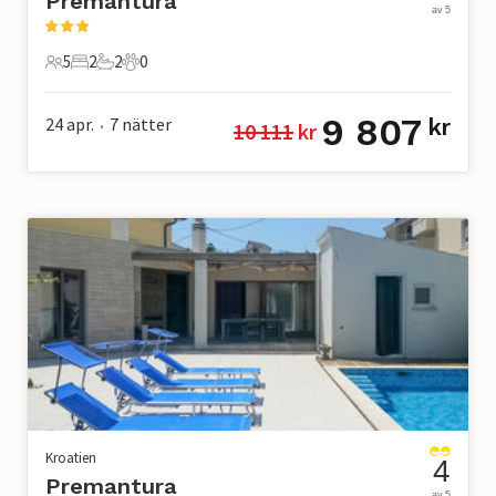
Premantura
av 5
5
2
2
0
5 Gäster
2 Sovrum
2 Badrum
0 Husdjur
9 807
24 apr.
7
nätter
kr
10 111
 kr
•
Kroatien
4
Premantura
av 5