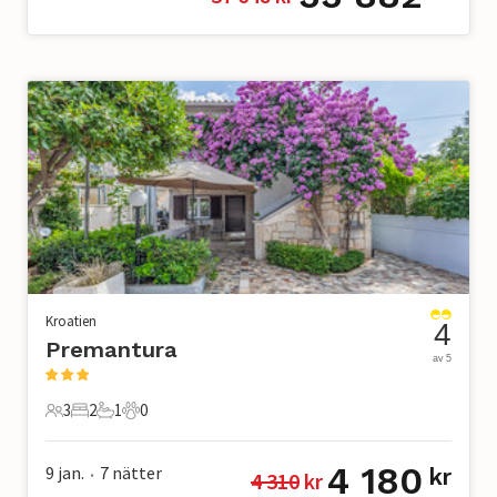
Kroatien
4
Premantura
av 5
3
2
1
0
3 Gäster
2 Sovrum
1 Badrum
0 Husdjur
4 180
9 jan.
7
nätter
kr
4 310
 kr
•