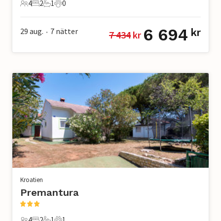
4
2
1
0
4 Gäster
2 Sovrum
1 Badrum
0 Husdjur
6 694
29 aug.
7
nätter
kr
7 434
 kr
•
Kroatien
Premantura
4
2
1
1