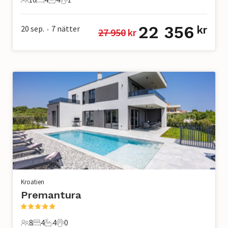
10 Gäster
4 Sovrum
4 Badrum
1 Husdjur
22 356
20 sep.
7
nätter
kr
27 950
 kr
•
Kroatien
Premantura
8
4
4
0