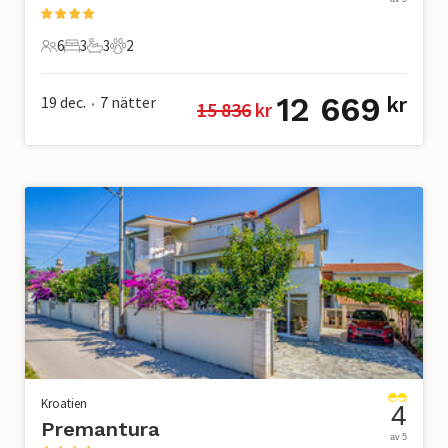
6
3
3
2
6 Gäster
3 Sovrum
3 Badrum
2 Husdjur
12 669
19 dec.
7
nätter
kr
15 836
 kr
•
Kroatien
4
Premantura
av 5