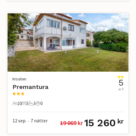
Kroatien
5
Premantura
av 5
10
5
3
0
10 Gäster
5 Sovrum
3 Badrum
0 Husdjur
15 260
12 sep.
7
nätter
kr
19 069
 kr
•