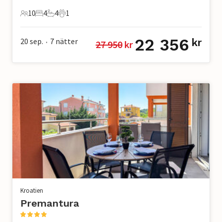
10
4
4
1
10 Gäster
4 Sovrum
4 Badrum
1 Husdjur
22 356
20 sep.
7
nätter
kr
27 950
 kr
•
Kroatien
Premantura