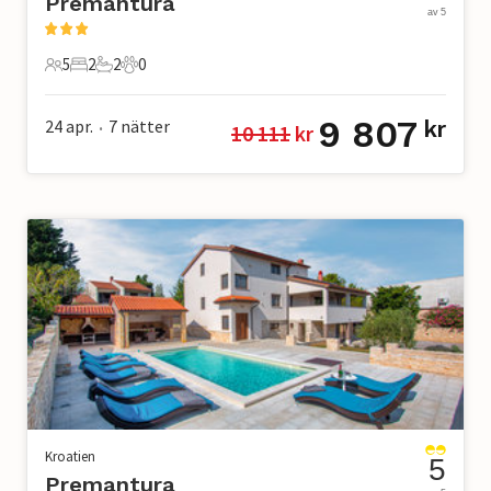
Premantura
av 5
5
2
2
0
5 Gäster
2 Sovrum
2 Badrum
0 Husdjur
9 807
24 apr.
7
nätter
kr
10 111
 kr
•
Kroatien
5
Premantura