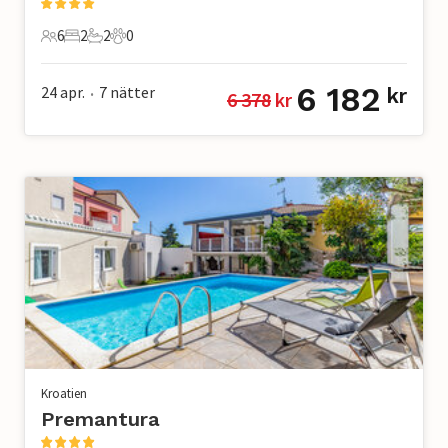
6
2
2
0
6 Gäster
2 Sovrum
2 Badrum
0 Husdjur
6 182
24 apr.
7
nätter
kr
6 378
 kr
•
Kroatien
Premantura