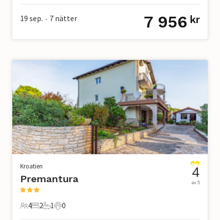
7 956
19 sep.
7
nätter
kr
•
Kroatien
4
Premantura
av 5
4
2
1
0
4 Gäster
2 Sovrum
1 Badrum
0 Husdjur