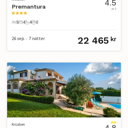
4.5
Premantura
av 5
9
4
4
0
9 Gäster
4 Sovrum
4 Badrum
0 Husdjur
22 465
26 sep.
7
nätter
kr
•
Kroatien
4.8