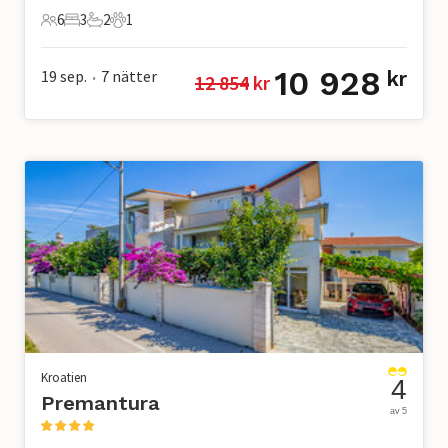
6
3
2
1
6 Gäster
3 Sovrum
2 Badrum
1 Husdjur
10 928
19 sep.
7
nätter
kr
12 854
 kr
•
Kroatien
4
Premantura
av 5