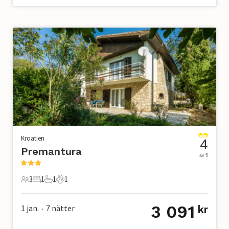
Kroatien
4
Premantura
av 5
3
1
1
1
3 Gäster
1 Sovrum
1 Badrum
1 Husdjur
3 091
1 jan.
7
nätter
kr
•