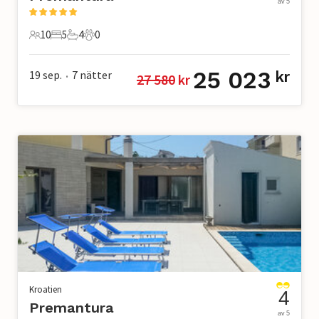
av 5
10
5
4
0
10 Gäster
5 Sovrum
4 Badrum
0 Husdjur
25 023
19 sep.
7
nätter
kr
27 580
 kr
•
Kroatien
4
Premantura
av 5