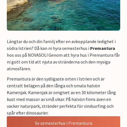
Längtar du och din familj efter en avkopplande ledighet i
södra Istrien? Då kan ni hyra semesterhus i
Premantura
hos oss på NOVASOL! Genom att hyra hus i Premantura får
ni gott om tid att njuta av stränderna och den mysiga
atmosfären.
Premantura är den sydligaste orten i Istrien och är
centralt belägen på den långa och smala halvön
Kamenjak. Kamenjak är omgivet av en 30 kilometer lång
kust med massor av små vikar. På halvön finns även en
vacker naturpark, stränder perfekta för vindsurfing och
spår efter dinosaurier.
Se semesterhus i Premantura