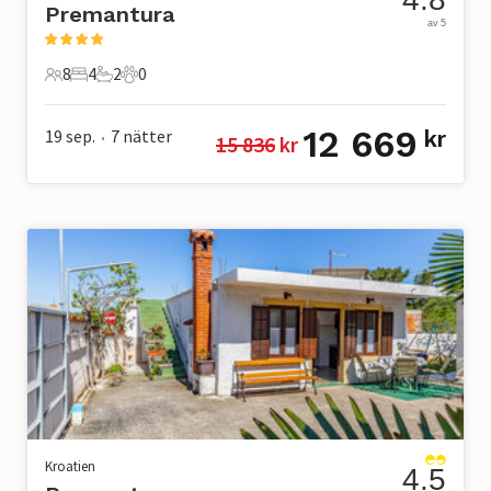
Premantura
av 5
8
4
2
0
8 Gäster
4 Sovrum
2 Badrum
0 Husdjur
12 669
19 sep.
7
nätter
kr
15 836
 kr
•
Kroatien
4.5