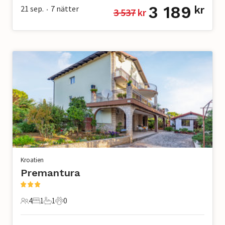
3 189
21 sep.
7
nätter
kr
3 537
 kr
•
Kroatien
Premantura
4
1
1
0
4 Gäster
1 Sovrum
1 Badrum
0 Husdjur