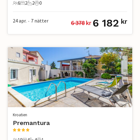
6
2
2
0
6 Gäster
2 Sovrum
2 Badrum
0 Husdjur
6 182
24 apr.
7
nätter
kr
6 378
 kr
•
Kroatien
Premantura
10
4
4
1