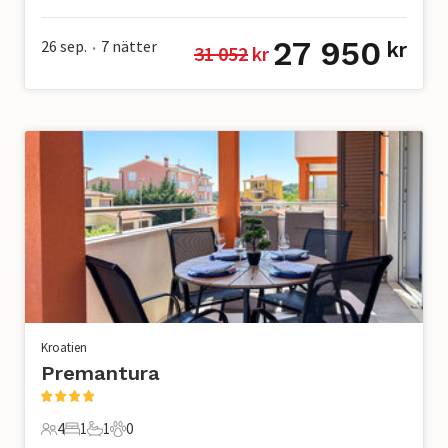
8 Gäster
4 Sovrum
4 Badrum
0 Husdjur
27 950
26 sep.
7
nätter
kr
31 052
 kr
•
Kroatien
Premantura
4
1
1
0
4 Gäster
1 Sovrum
1 Badrum
0 Husdjur