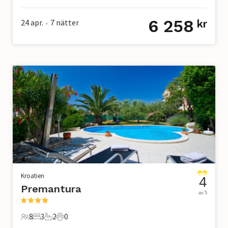
6 258
24 apr.
7
nätter
kr
•
Kroatien
4
Premantura
av 5
8
3
2
0
8 Gäster
3 Sovrum
2 Badrum
0 Husdjur