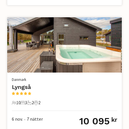
Danmark
Lyngså
10
3
2
2
10 Gäster
3 Sovrum
2 Badrum
2 Husdjur
10 095
6 nov.
7
nätter
kr
•