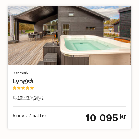
Danmark
Lyngså
10
3
2
2
10 Gäster
3 Sovrum
2 Badrum
2 Husdjur
10 095
6 nov.
7
nätter
kr
•