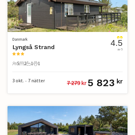
Danmark
4.5
Lyngså Strand
av 5
5
2
1
1
5 Gäster
2 Sovrum
1 Badrum
1 Husdjur
5 823
3 okt.
7
nätter
kr
7 279
 kr
•