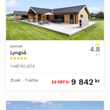
Danmark
4.8
Lyngså
av 5
10
5
2
2
10 Gäster
5 Sovrum
2 Badrum
2 Husdjur
9 842
25 okt.
7
nätter
kr
11 587
 kr
•