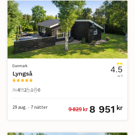
Danmark
4.5
Lyngså
av 5
4
2
1
0
4 Gäster
2 Sovrum
1 Badrum
0 Husdjur
8 951
29 aug.
7
nätter
kr
9 829
 kr
•