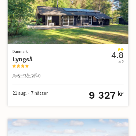
Danmark
4.8
Lyngså
av 5
6
3
2
0
6 Gäster
3 Sovrum
2 Badrum
0 Husdjur
9 327
21 aug.
7
nätter
kr
•