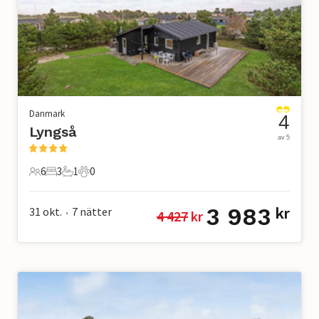
Danmark
4
Lyngså
av 5
6
3
1
0
6 Gäster
3 Sovrum
1 Badrum
0 Husdjur
3 983
31 okt.
7
nätter
kr
4 427
 kr
•