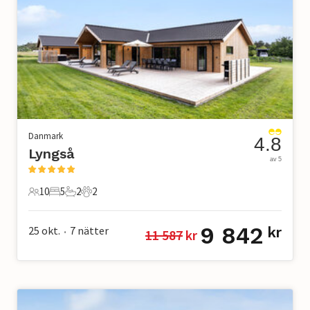
Danmark
4.8
Lyngså
av 5
10
5
2
2
10 Gäster
5 Sovrum
2 Badrum
2 Husdjur
9 842
25 okt.
7
nätter
kr
11 587
 kr
•