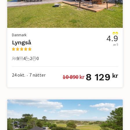
Danmark
4.9
Lyngså
av 5
9
4
2
0
9 Gäster
4 Sovrum
2 Badrum
0 Husdjur
8 129
24 okt.
7
nätter
kr
10 890
 kr
•