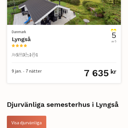
Danmark
5
Lyngså
av 5
5
3
1
1
5 Gäster
3 Sovrum
1 Badrum
1 Husdjur
7 635
9 jan.
7
nätter
kr
•
Djurvänliga semesterhus i Lyngså
Visa djurvänliga