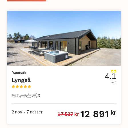
Danmark
4.1
Lyngså
av 5
12
5
2
3
12 Gäster
5 Sovrum
2 Badrum
3 Husdjur
12 891
2 nov.
7
nätter
kr
17 537
 kr
•