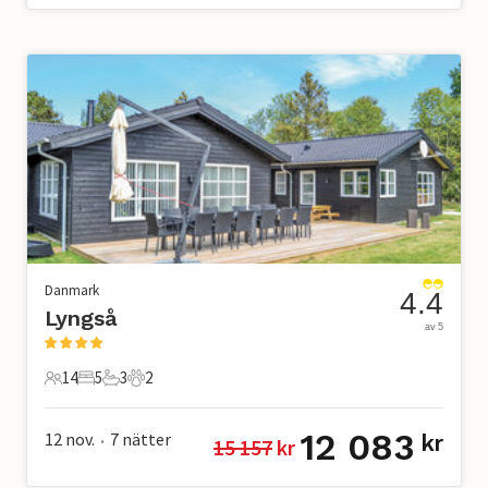
Danmark
4.4
Lyngså
av 5
14
5
3
2
14 Gäster
5 Sovrum
3 Badrum
2 Husdjur
12 083
12 nov.
7
nätter
kr
15 157
 kr
•