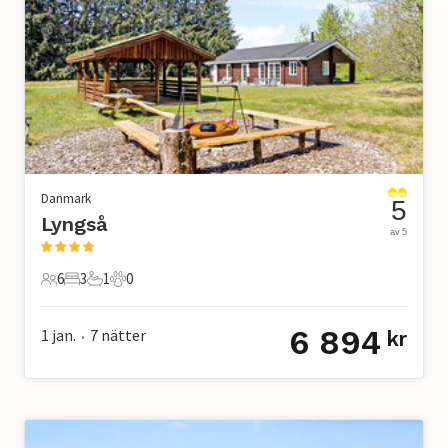
Danmark
5
Lyngså
av 5
6
3
1
0
6 Gäster
3 Sovrum
1 Badrum
0 Husdjur
6 894
1 jan.
7
nätter
kr
•