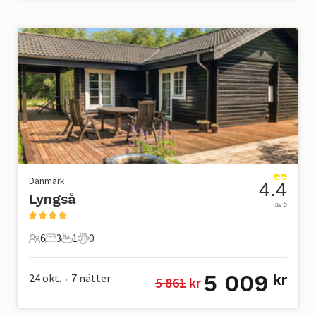
Danmark
4.4
Lyngså
av 5
6
3
1
0
6 Gäster
3 Sovrum
1 Badrum
0 Husdjur
5 009
24 okt.
7
nätter
kr
5 861
 kr
•