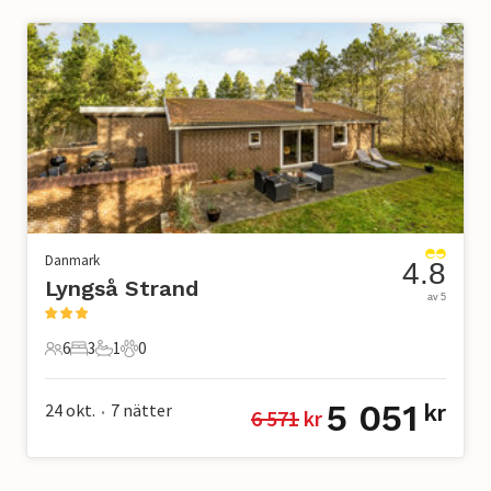
Danmark
4.8
Lyngså Strand
av 5
6
3
1
0
6 Gäster
3 Sovrum
1 Badrum
0 Husdjur
5 051
24 okt.
7
nätter
kr
6 571
 kr
•