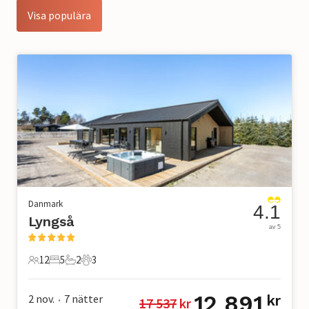
Visa populära
Danmark
4.1
Lyngså
av 5
12
5
2
3
12 Gäster
5 Sovrum
2 Badrum
3 Husdjur
12 891
2 nov.
7
nätter
kr
17 537
 kr
•