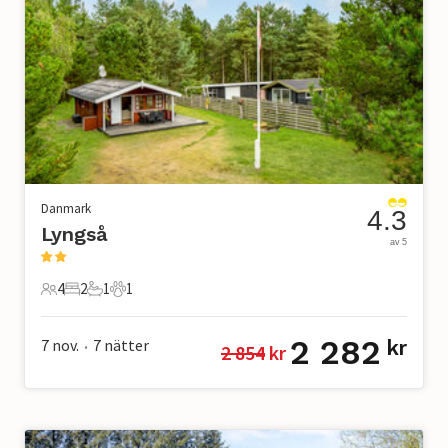
Danmark
4.3
Lyngså
av 5
4
2
1
1
4 Gäster
2 Sovrum
1 Badrum
1 Husdjur
2 282
7 nov.
7
nätter
kr
2 854
 kr
•