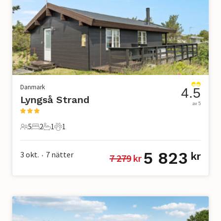
Danmark
4.5
Lyngså Strand
av 5
5
2
1
1
5 Gäster
2 Sovrum
1 Badrum
1 Husdjur
5 823
3 okt.
7
nätter
kr
7 279
 kr
•