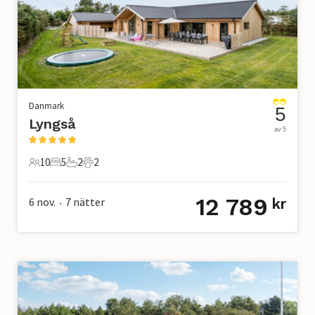
Danmark
5
Lyngså
av 5
10
5
2
2
10 Gäster
5 Sovrum
2 Badrum
2 Husdjur
12 789
6 nov.
7
nätter
kr
•