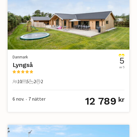
Danmark
5
Lyngså
av 5
10
5
2
2
10 Gäster
5 Sovrum
2 Badrum
2 Husdjur
12 789
6 nov.
7
nätter
kr
•