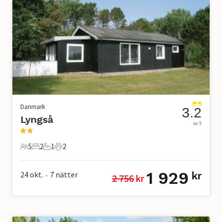
Danmark
3.2
Lyngså
av 5
5
2
1
2
5 Gäster
2 Sovrum
1 Badrum
2 Husdjur
1 929
24 okt.
7
nätter
kr
2 756
 kr
•