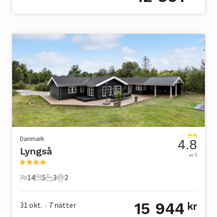
Danmark
4.8
Lyngså
av 5
14
5
3
2
14 Gäster
5 Sovrum
3 Badrum
2 Husdjur
15 944
31 okt.
7
nätter
kr
•