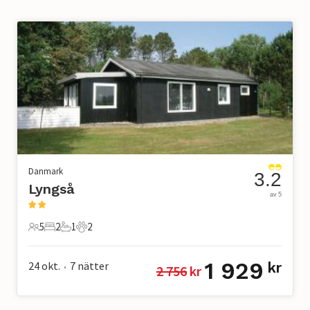
Danmark
3.2
Lyngså
av 5
5
2
1
2
5 Gäster
2 Sovrum
1 Badrum
2 Husdjur
1 929
24 okt.
7
nätter
kr
2 756
 kr
•