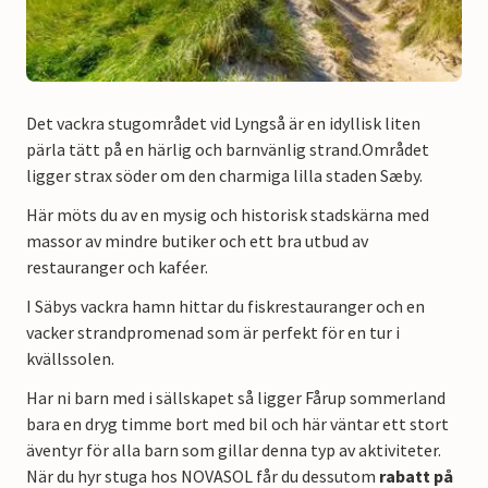
Det vackra stugområdet vid Lyngså är en idyllisk liten
pärla tätt på en härlig och barnvänlig strand.
Området
ligger strax söder om den charmiga lilla staden Sæby.
Här möts du av en mysig och historisk stadskärna med
massor av mindre butiker och ett bra utbud av
restauranger och kaféer.
I Säbys vackra hamn hittar du fiskrestauranger och en
vacker strandpromenad som är perfekt för en tur i
kvällssolen.
Har ni barn med i sällskapet så ligger Fårup sommerland
bara en dryg timme bort med bil och här väntar ett stort
äventyr för alla barn som gillar denna typ av aktiviteter.
När du hyr stuga hos NOVASOL får du dessutom
rabatt på