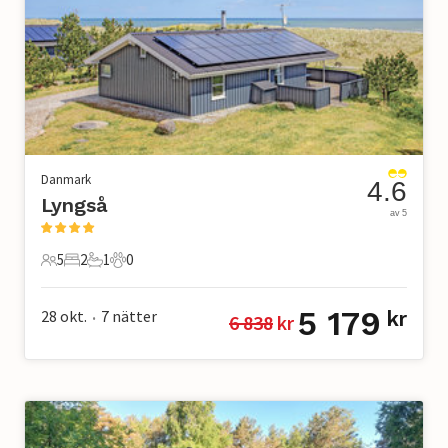
Danmark
4.6
Lyngså
av 5
5
2
1
0
5 Gäster
2 Sovrum
1 Badrum
0 Husdjur
5 179
28 okt.
7
nätter
kr
6 838
 kr
•