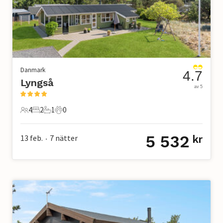
Danmark
4.7
Lyngså
av 5
4
2
1
0
4 Gäster
2 Sovrum
1 Badrum
0 Husdjur
5 532
13 feb.
7
nätter
kr
•