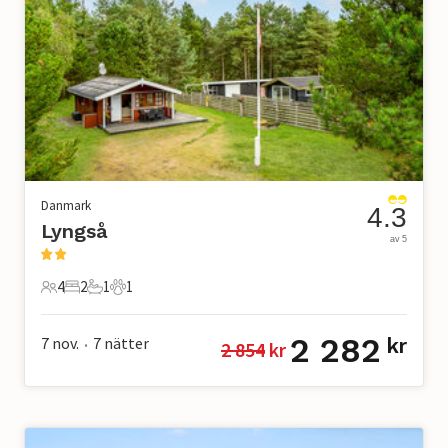
Danmark
4.3
Lyngså
av 5
4
2
1
1
4 Gäster
2 Sovrum
1 Badrum
1 Husdjur
2 282
7 nov.
7
nätter
kr
2 854
 kr
•