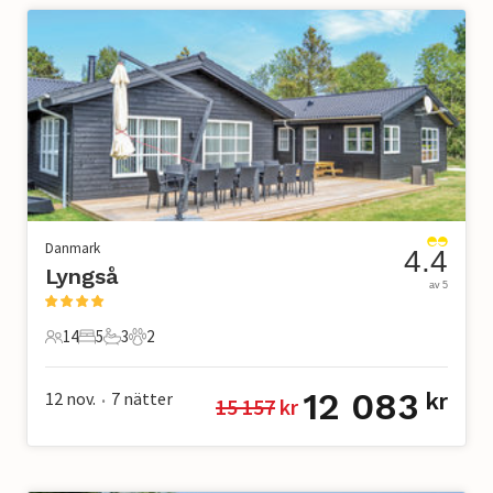
Danmark
4.4
Lyngså
av 5
14
5
3
2
14 Gäster
5 Sovrum
3 Badrum
2 Husdjur
12 083
12 nov.
7
nätter
kr
15 157
 kr
•