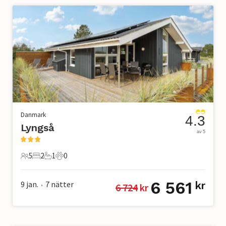
Danmark
4.3
Lyngså
av 5
5
2
1
0
5 Gäster
2 Sovrum
1 Badrum
0 Husdjur
6 561
9 jan.
7
nätter
kr
6 724
 kr
•