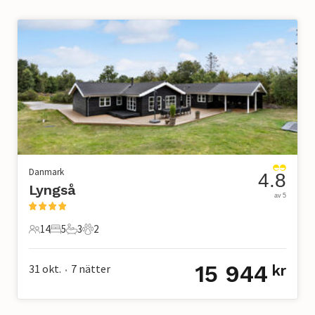
Danmark
4.8
Lyngså
av 5
14
5
3
2
14 Gäster
5 Sovrum
3 Badrum
2 Husdjur
15 944
31 okt.
7
nätter
kr
•