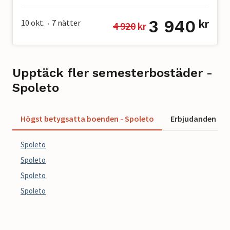
3 940
10 okt.
7
nätter
kr
4 920
 kr
•
Upptäck fler semesterbostäder -
Spoleto
Högst betygsatta boenden - Spoleto
Erbjudanden - S
Spoleto
Spoleto
Spoleto
Spoleto