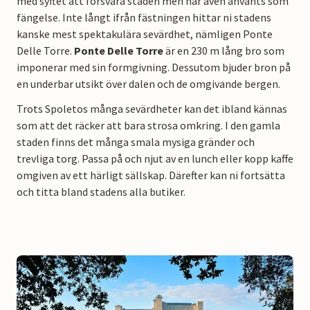
med syftet att försvara staden men har även använts som
fängelse. Inte långt ifrån fästningen hittar ni stadens
kanske mest spektakulära sevärdhet, nämligen Ponte
Delle Torre.
Ponte Delle Torre
är en 230 m lång bro som
imponerar med sin formgivning. Dessutom bjuder bron på
en underbar utsikt över dalen och de omgivande bergen.
Trots Spoletos många sevärdheter kan det ibland kännas
som att det räcker att bara strosa omkring. I den gamla
staden finns det många smala mysiga gränder och
trevliga torg. Passa på och njut av en lunch eller kopp kaffe
omgiven av ett härligt sällskap. Därefter kan ni fortsätta
och titta bland stadens alla butiker.