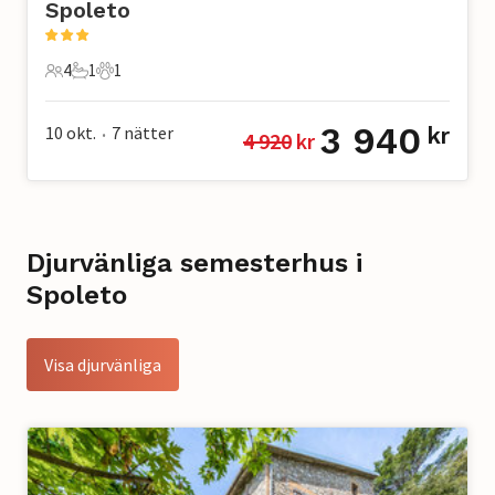
Spoleto
4
1
1
4 Gäster
1 Badrum
1 Husdjur
3 940
10 okt.
7
nätter
kr
4 920
 kr
•
Djurvänliga semesterhus i
Spoleto
Visa djurvänliga