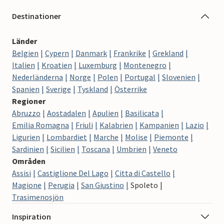
Destinationer
Länder
Belgien
Cypern
Danmark
Frankrike
Grekland
Italien
Kroatien
Luxemburg
Montenegro
Nederländerna
Norge
Polen
Portugal
Slovenien
Spanien
Sverige
Tyskland
Österrike
Regioner
Abruzzo
Aostadalen
Apulien
Basilicata
Emilia Romagna
Friuli
Kalabrien
Kampanien
Lazio
Ligurien
Lombardiet
Marche
Molise
Piemonte
Sardinien
Sicilien
Toscana
Umbrien
Veneto
Områden
Assisi
Castiglione Del Lago
Citta di Castello
Magione
Perugia
San Giustino
Spoleto
Trasimenosjön
Inspiration