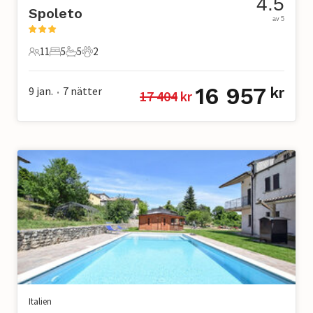
4.5
Spoleto
av 5
11
5
5
2
11 Gäster
5 Sovrum
5 Badrum
2 Husdjur
16 957
9 jan.
7
nätter
kr
17 404
 kr
•
Italien