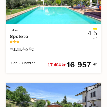
Italien
4.5
Spoleto
av 5
11
5
5
2
11 Gäster
5 Sovrum
5 Badrum
2 Husdjur
16 957
9 jan.
7
nätter
kr
17 404
 kr
•