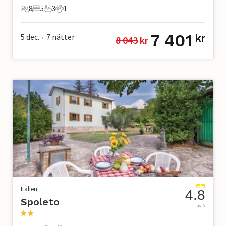
8
5
3
1
8 Gäster
5 Sovrum
3 Badrum
1 Husdjur
7 401
5 dec.
7
nätter
kr
8 043
 kr
•
Italien
4.8
Spoleto
av 5