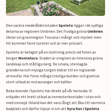
Den vackra medelåldersstaden
Spoleto
ligger i de sydliga
delarna av regionen Umbrien. Det frodiga gröna
Umbrien
liknar sin grannregion Toscana i mångt och mycket men
hit kommer färre turister och är mer prisvärt.
Spoleto är beläget på en sluttning precis vid foten av
berget
Monteluco
. Staden är omgiven av intensiva gröna
landskap och ståtliga berg. De smala, stenlagda
gränderna och mysiga torgen bidrar till en rogivande
atmosfär. Här finns många trevliga butiker och givetvis
stort utbud av restauranger och kaféer.
Boka boende i Spoleto här direkt på vår hemsida. Vi
erbjuder ett brett utbud av semesterbostäder i stan och
med omnejd. Ibland kan det vara långt att åka till närmsta
badplats och därför tipsar vi om att
hyra hus i Spoleta