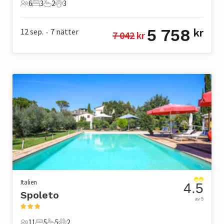
6
3
2
3
6 Gäster
3 Sovrum
2 Badrum
3 Husdjur
5 758
12 sep.
7
nätter
kr
7 042
 kr
•
Italien
4.5
Spoleto
av 5
11
5
5
2