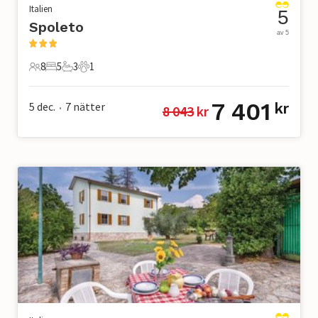
Italien
5
Spoleto
av 5
8
5
3
1
8 Gäster
5 Sovrum
3 Badrum
1 Husdjur
7 401
5 dec.
7
nätter
kr
8 043
 kr
•