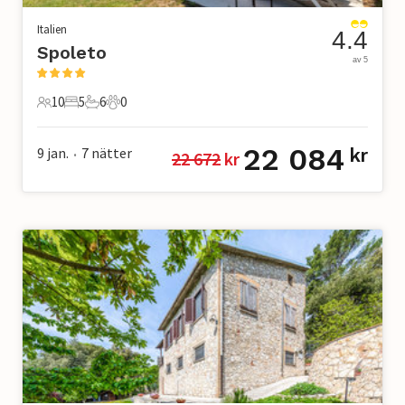
Italien
4.4
Spoleto
av 5
10
5
6
0
10 Gäster
5 Sovrum
6 Badrum
0 Husdjur
22 084
9 jan.
7
nätter
kr
22 672
 kr
•