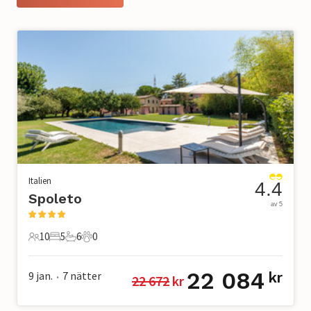
Italien
4.4
Spoleto
av 5
10
5
6
0
10 Gäster
5 Sovrum
6 Badrum
0 Husdjur
22 084
9 jan.
7
nätter
kr
22 672
 kr
•