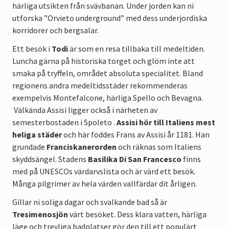
härliga utsikten från svävbanan. Under jorden kan ni
utforska ”Orvieto underground” med dess underjordiska
korridorer och bergsalar.
Ett besök i
Todi
är som en resa tillbaka till medeltiden.
Luncha gärna på historiska torget och glöm inte att
smaka på tryffeln, området absoluta specialitet. Bland
regionens andra medeltidsstäder rekommenderas
exempelvis Montefalcone, härliga Spello och Bevagna.
Välkända Assisi ligger också i närheten av
semesterbostaden i Spoleto .
Assisi hör till Italiens mest
heliga städer
och här föddes Frans av Assisi år 1181. Han
grundade
Franciskanerorden
och räknas som Italiens
skyddsängel. Stadens
Basilika Di San Francesco
finns
med på UNESCOs värdarvslista och är värd ett besök.
Många pilgrimer av hela värden vallfärdar dit årligen.
Gillar ni soliga dagar och svalkande bad så är
Tresimenosjön
värt besöket. Dess klara vatten, härliga
läge och trevliga badplatser gör den till ett populärt