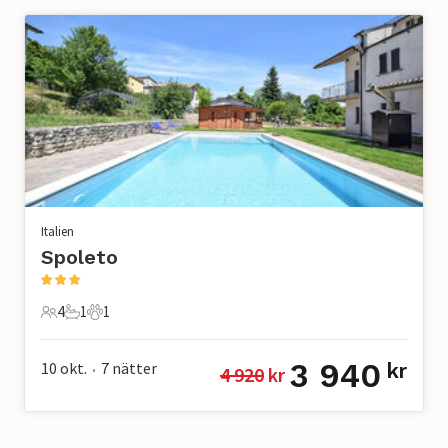
Italien
Spoleto
4
1
1
4 Gäster
1 Badrum
1 Husdjur
3 940
10 okt.
7
nätter
kr
4 920
 kr
•