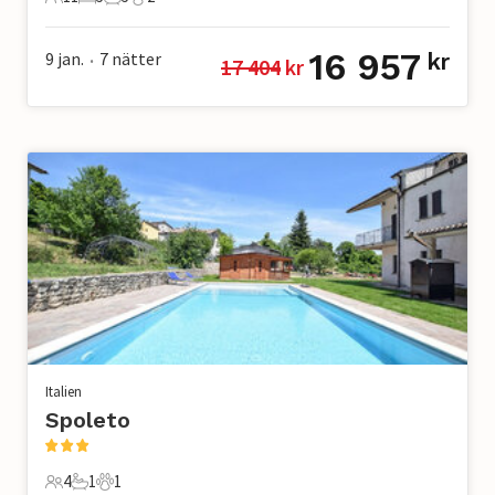
11 Gäster
5 Sovrum
5 Badrum
2 Husdjur
16 957
9 jan.
7
nätter
kr
17 404
 kr
•
Italien
Spoleto
4
1
1
4 Gäster
1 Badrum
1 Husdjur