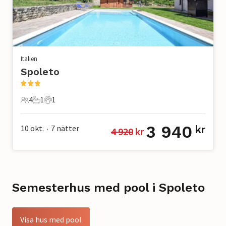
Italien
Spoleto
4
1
1
4 Gäster
1 Badrum
1 Husdjur
3 940
10 okt.
7
nätter
kr
4 920
 kr
•
Semesterhus med pool i Spoleto
Visa hus med pool