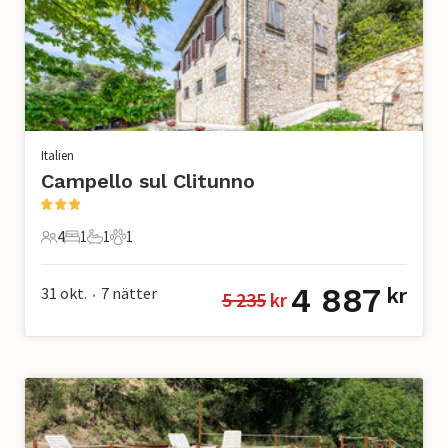
Italien
Campello sul Clitunno
4
1
1
1
4 Gäster
1 Sovrum
1 Badrum
1 Husdjur
4 887
31 okt.
7
nätter
kr
5 235
 kr
•