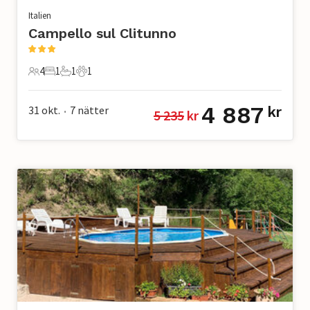
Italien
Campello sul Clitunno
4
1
1
1
4 Gäster
1 Sovrum
1 Badrum
1 Husdjur
4 887
31 okt.
7
nätter
kr
5 235
 kr
•