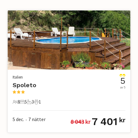
Italien
5
Spoleto
av 5
8
5
3
1
8 Gäster
5 Sovrum
3 Badrum
1 Husdjur
7 401
5 dec.
7
nätter
kr
8 043
 kr
•