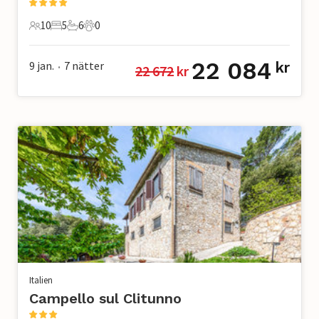
10
5
6
0
10 Gäster
5 Sovrum
6 Badrum
0 Husdjur
22 084
9 jan.
7
nätter
kr
22 672
 kr
•
Italien
Campello sul Clitunno