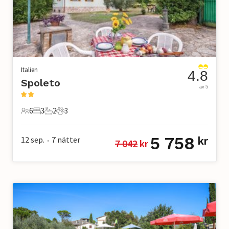
Italien
4.8
Spoleto
av 5
6
3
2
3
6 Gäster
3 Sovrum
2 Badrum
3 Husdjur
5 758
12 sep.
7
nätter
kr
7 042
 kr
•