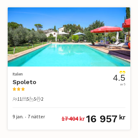
Italien
4.5
Spoleto
av 5
11
5
5
2
11 Gäster
5 Sovrum
5 Badrum
2 Husdjur
16 957
9 jan.
7
nätter
kr
17 404
 kr
•