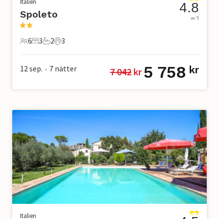
Italien
4.8
Spoleto
av 5
6
3
2
3
6 Gäster
3 Sovrum
2 Badrum
3 Husdjur
5 758
12 sep.
7
nätter
kr
7 042
 kr
•
Italien