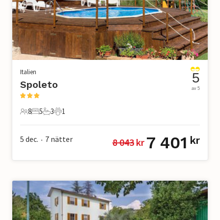
Italien
5
Spoleto
av 5
8
5
3
1
8 Gäster
5 Sovrum
3 Badrum
1 Husdjur
7 401
5 dec.
7
nätter
kr
8 043
 kr
•