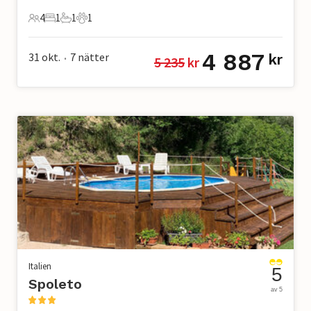
4
1
1
1
4 Gäster
1 Sovrum
1 Badrum
1 Husdjur
4 887
31 okt.
7
nätter
kr
5 235
 kr
•
Italien
5
Spoleto
av 5