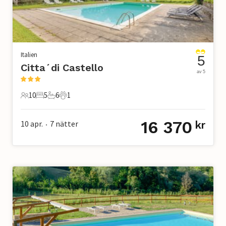
Italien
5
Citta´di Castello
av 5
10
5
6
1
10 Gäster
5 Sovrum
6 Badrum
1 Husdjur
16 370
10 apr.
7
nätter
kr
•