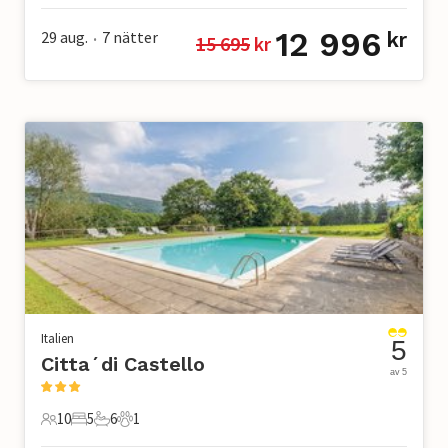
12 996
29 aug.
7
nätter
kr
15 695
 kr
•
Italien
5
Citta´di Castello
av 5
10
5
6
1
10 Gäster
5 Sovrum
6 Badrum
1 Husdjur