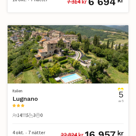
6 694
kr
7 314
 kr
Italien
5
Lugnano
av 5
14
5
3
0
14 Gäster
5 Sovrum
3 Badrum
0 Husdjur
16 957
4 okt.
7
nätter
kr
22 824
 kr
•