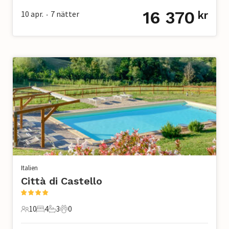
16 370
10 apr.
7
nätter
kr
•
Italien
Città di Castello
10
4
3
0
10 Gäster
4 Sovrum
3 Badrum
0 Husdjur