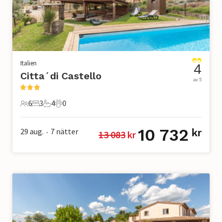
Italien
4
Citta´di Castello
av 5
6
3
4
0
6 Gäster
3 Sovrum
4 Badrum
0 Husdjur
10 732
29 aug.
7
nätter
kr
13 083
 kr
•