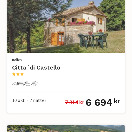
Italien
Citta´di Castello
6
2
2
1
6 Gäster
2 Sovrum
2 Badrum
1 Husdjur
6 694
10 okt.
7
nätter
kr
7 314
 kr
•