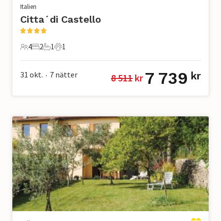
Italien
Citta´di Castello
4
2
1
1
4 Gäster
2 Sovrum
1 Badrum
1 Husdjur
7 739
31 okt.
7
nätter
kr
8 511
 kr
•