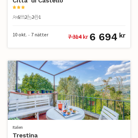
Citta´di Castello
6
2
2
1
6 Gäster
2 Sovrum
2 Badrum
1 Husdjur
6 694
10 okt.
7
nätter
kr
7 314
 kr
•
Italien
Trestina