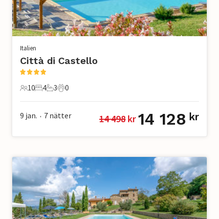
Italien
Città di Castello
10
4
3
0
10 Gäster
4 Sovrum
3 Badrum
0 Husdjur
14 128
9 jan.
7
nätter
kr
14 498
 kr
•