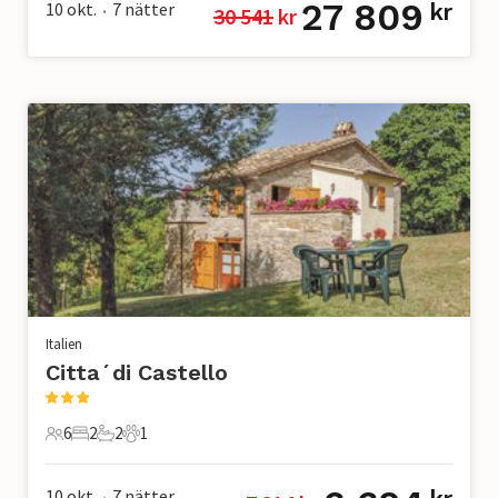
27 809
10 okt.
7
nätter
kr
30 541
 kr
•
Italien
Citta´di Castello
6
2
2
1
6 Gäster
2 Sovrum
2 Badrum
1 Husdjur
10 okt.
7
nätter
•