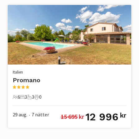
Italien
Promano
6
3
3
0
6 Gäster
3 Sovrum
3 Badrum
0 Husdjur
12 996
29 aug.
7
nätter
kr
15 695
 kr
•