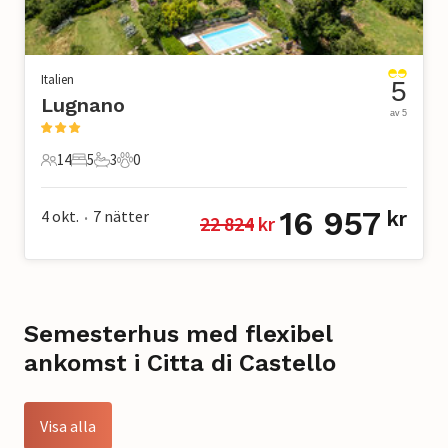
Italien
5
Lugnano
av 5
14
5
3
0
14 Gäster
5 Sovrum
3 Badrum
0 Husdjur
16 957
4 okt.
7
nätter
kr
22 824
 kr
•
Semesterhus med flexibel
ankomst i Citta di Castello
Visa alla