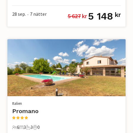
5 Gäster
2 Sovrum
1 Badrum
2 Husdjur
5 148
28 sep.
7
nätter
kr
5 627
 kr
•
Italien
Promano
6
3
3
0
6 Gäster
3 Sovrum
3 Badrum
0 Husdjur