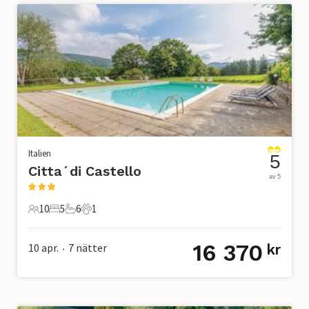
Italien
5
Citta´di Castello
av 5
10
5
6
1
10 Gäster
5 Sovrum
6 Badrum
1 Husdjur
16 370
10 apr.
7
nätter
kr
•