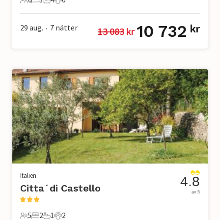
6 Gäster
3 Sovrum
4 Badrum
0 Husdjur
10 732
29 aug.
7
nätter
kr
13 083
 kr
•
Italien
4.8
Citta´di Castello
av 5
5
2
1
2