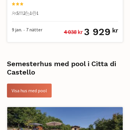
5
2
1
1
5 Gäster
2 Sovrum
1 Badrum
1 Husdjur
3 929
9 jan.
7
nätter
kr
4 038
 kr
•
Semesterhus med pool i Citta di
Castello
Visa hus med pool