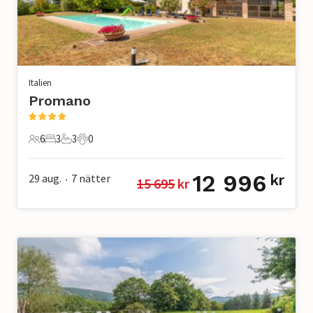
Italien
Promano
6
3
3
0
6 Gäster
3 Sovrum
3 Badrum
0 Husdjur
12 996
29 aug.
7
nätter
kr
15 695
 kr
•