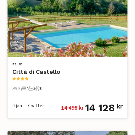
Italien
Città di Castello
10
4
3
0
10 Gäster
4 Sovrum
3 Badrum
0 Husdjur
14 128
9 jan.
7
nätter
kr
14 498
 kr
•