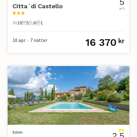
5
Citta´di Castello
av 5
10
5
6
1
10 Gäster
5 Sovrum
6 Badrum
1 Husdjur
16 370
10 apr.
7
nätter
kr
•
Italien
2.5