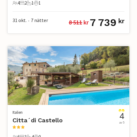
4
2
1
1
4 Gäster
2 Sovrum
1 Badrum
1 Husdjur
7 739
31 okt.
7
nätter
kr
8 511
 kr
•
Italien
4
Citta´di Castello
av 5
6
3
4
0