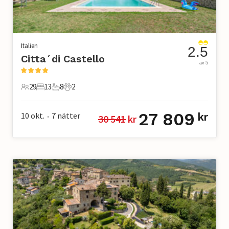
Italien
2.5
Citta´di Castello
av 5
29
13
8
2
29 Gäster
13 Sovrum
8 Badrum
2 Husdjur
27 809
10 okt.
7
nätter
kr
30 541
 kr
•