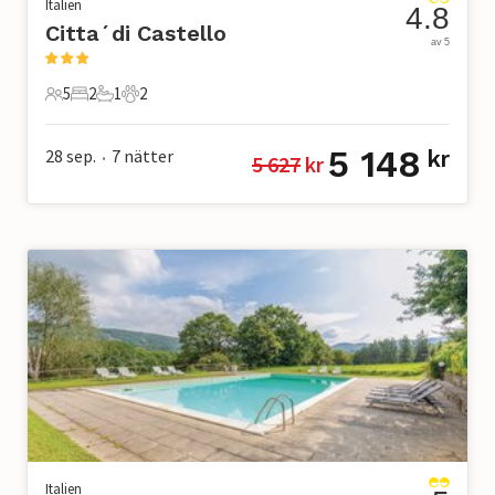
Italien
4.8
Citta´di Castello
av 5
5
2
1
2
5 Gäster
2 Sovrum
1 Badrum
2 Husdjur
5 148
28 sep.
7
nätter
kr
5 627
 kr
•
Italien