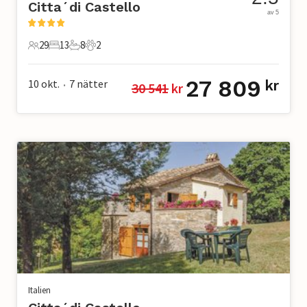
Citta´di Castello
av 5
29
13
8
2
29 Gäster
13 Sovrum
8 Badrum
2 Husdjur
27 809
10 okt.
7
nätter
kr
30 541
 kr
•
Italien