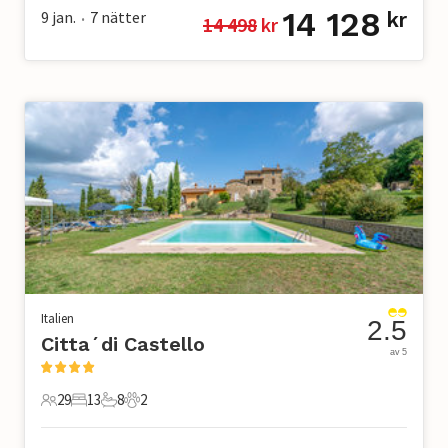
14 128
9 jan.
7
nätter
kr
14 498
 kr
•
Italien
2.5
Citta´di Castello
av 5
29
13
8
2
29 Gäster
13 Sovrum
8 Badrum
2 Husdjur