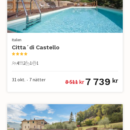
Italien
Citta´di Castello
4
2
1
1
4 Gäster
2 Sovrum
1 Badrum
1 Husdjur
7 739
31 okt.
7
nätter
kr
8 511
 kr
•