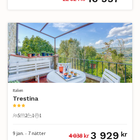
Italien
Trestina
5
2
1
1
5 Gäster
2 Sovrum
1 Badrum
1 Husdjur
3 929
9 jan.
7
nätter
kr
4 038
 kr
•