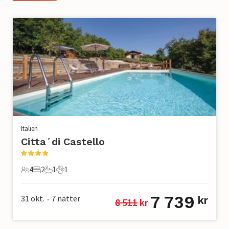
Italien
Citta´di Castello
4
2
1
1
4 Gäster
2 Sovrum
1 Badrum
1 Husdjur
7 739
31 okt.
7
nätter
kr
8 511
 kr
•