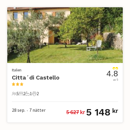
Italien
4.8
Citta´di Castello
av 5
5
2
1
2
5 Gäster
2 Sovrum
1 Badrum
2 Husdjur
5 148
28 sep.
7
nätter
kr
5 627
 kr
•