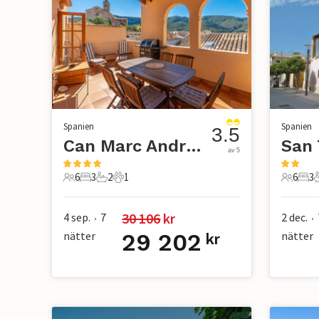
Spanien
Spanien
3.5
Can Marc Andratx
av 5
6
3
2
1
6
3
6 Gäster
3 Sovrum
2 Badrum
1 Husdjur
6 Gäste
3 S
30 106
 kr
4 sep.
7
2 dec.
•
•
nätter
29 202
nätter
kr