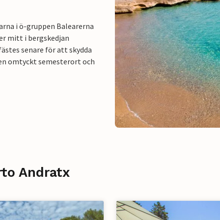
arna i ö-gruppen Balearerna
er mitt i bergskedjan
ästes senare för att skydda
 en omtyckt semesterort och
rto Andratx