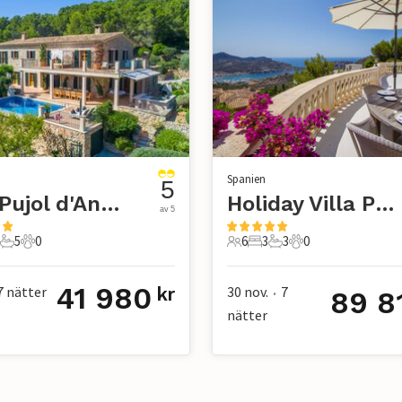
Spanien
5
Son Pujol d'Andratx, Andratx
Holiday Villa Port d'Andratx, Port d Andratx
av 5
5
0
6
3
3
0
er
Sovrum
5 Badrum
0 Husdjur
6 Gäster
3 Sovrum
3 Badrum
0 Husdjur
41 980
7
nätter
30 nov.
7
kr
89 8
•
nätter