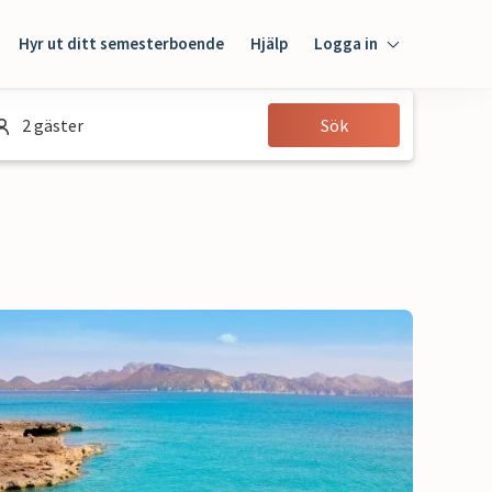
Hyr ut ditt semesterboende
Hjälp
Logga in
Logga in
2 gäster
Sök
Gäst
Husägare