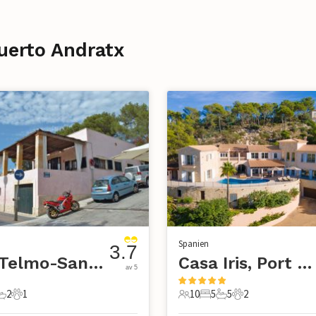
uerto Andratx
Spanien
3.7
San Telmo-Sant Elm
Casa Iris, Port d'Andratx
av 5
2
1
10
5
5
2
r
ovrum
2 Badrum
1 Husdjur
10 Gäster
5 Sovrum
5 Badrum
2 Husdjur