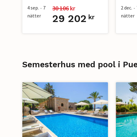
30 106
 kr
4 sep.
7
2 dec.
•
•
nätter
29 202
nätter
kr
Semesterhus med pool i Pue