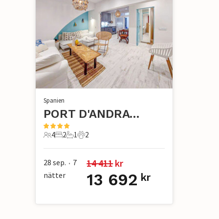
Spanien
PORT D'ANDRATX
4
2
1
2
4 Gäster
2 Sovrum
1 Badrum
2 Husdjur
14 411
 kr
28 sep.
7
•
nätter
13 692
kr