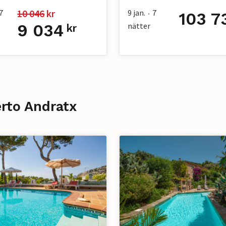
10 046
 kr
7
9 jan.
7
103 7
•
9 034
nätter
kr
rto Andratx