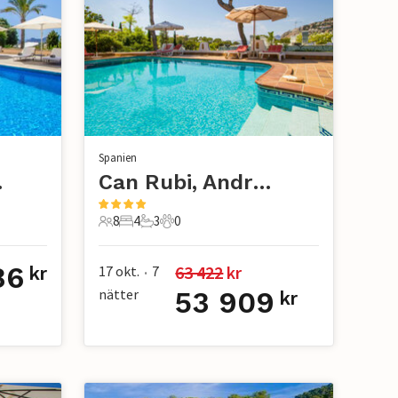
Spanien
atx
Can Rubi, Andratx
8
4
3
0
8 Gäster
4 Sovrum
3 Badrum
0 Husdjur
86
63 422
 kr
17 okt.
7
kr
•
nätter
53 909
kr