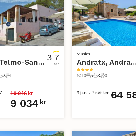
Spanien
3.7
San Telmo-Sant Elm
Andratx, Andr
av 5
2
1
10
5
3
0
r
ovrum
2 Badrum
1 Husdjur
10 Gäster
5 Sovrum
3 Badrum
0 Husdjur
64 5
10 046
 kr
7
9 jan.
7
nätter
•
9 034
kr