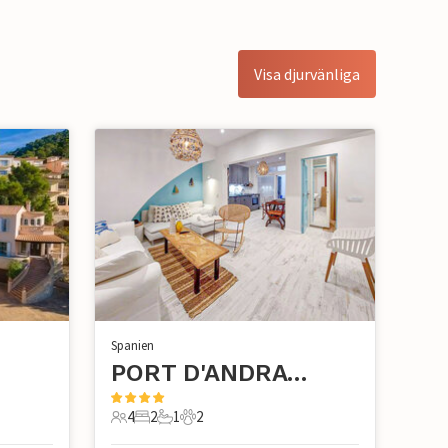
Visa djurvänliga
Spanien
PORT D'ANDRATX
4
2
1
2
4 Gäster
2 Sovrum
1 Badrum
2 Husdjur