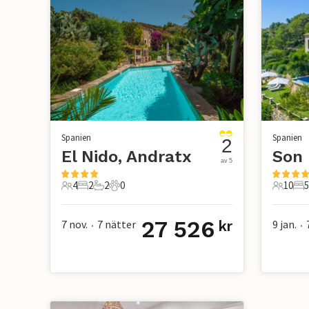
Spanien
Spanien
2
El Nido, Andratx
av 5
4
2
2
0
10
5
4 Gäster
2 Sovrum
2 Badrum
0 Husdjur
10 Gäst
5 
27 526
7 nov.
7
nätter
9 jan.
kr
•
•