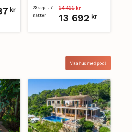
14 411
 kr
28 sep.
7
37
•
kr
nätter
13 692
kr
Visa hus med pool