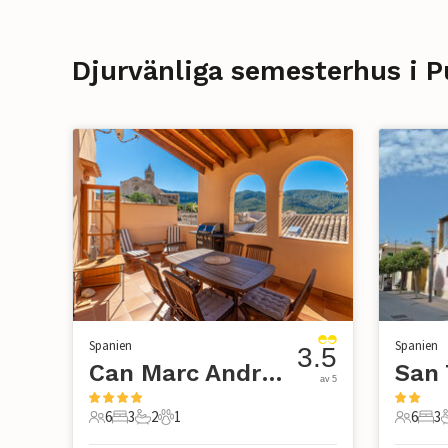
Djurvänliga semesterhus i P
Spanien
Spanien
3.5
Can Marc Andratx
av 5
6
3
2
1
6
3
6 Gäster
3 Sovrum
2 Badrum
1 Husdjur
6 Gäste
3 S