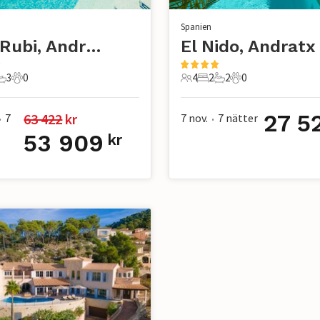
Spanien
Can Rubi, Andratx
El Nido, Andratx
3
0
4
2
2
0
r
ovrum
3 Badrum
0 Husdjur
4 Gäster
2 Sovrum
2 Badrum
0 Husdjur
27 5
63 422
 kr
7
7 nov.
7
nätter
•
•
53 909
kr