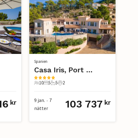
Spanien
Casa Iris, Port d'Andratx
10
5
5
2
10 Gäster
5 Sovrum
5 Badrum
2 Husdjur
9 jan.
7
16
103 737
•
kr
kr
nätter