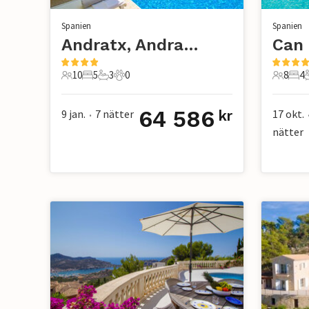
Spanien
Spanien
Andratx, Andratx
10
5
3
0
8
4
10 Gäster
5 Sovrum
3 Badrum
0 Husdjur
8 Gäste
4 S
64 586
9 jan.
7
nätter
17 okt.
kr
•
nätter