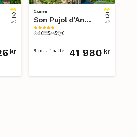
Spanien
2
5
Son Pujol d'Andratx, Andratx
av 5
av 5
10
5
5
0
10 Gäster
5 Sovrum
5 Badrum
0 Husdjur
26
41 980
9 jan.
7
nätter
kr
kr
•