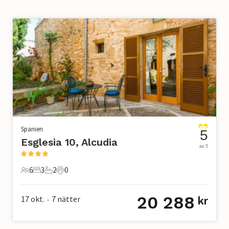
Spanien
5
Esglesia 10, Alcudia
av 5
6
3
2
0
6 Gäster
3 Sovrum
2 Badrum
0 Husdjur
20 288
17 okt.
7
nätter
kr
•