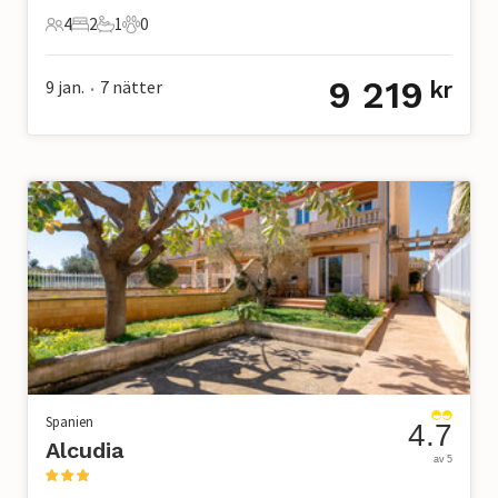
4
2
1
0
4 Gäster
2 Sovrum
1 Badrum
0 Husdjur
9 219
9 jan.
7
nätter
kr
•
Spanien
4.7
Alcudia
av 5