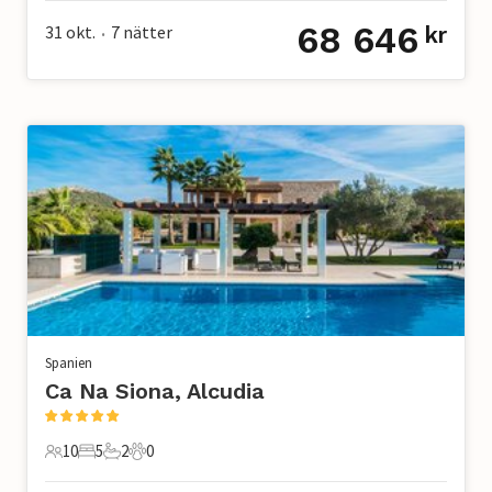
68 646
31 okt.
7
nätter
kr
•
Spanien
Ca Na Siona, Alcudia
10
5
2
0
10 Gäster
5 Sovrum
2 Badrum
0 Husdjur