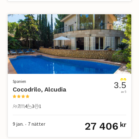
Spanien
3.5
Cocodrilo, Alcudia
av 5
7
4
3
1
7 Gäster
4 Sovrum
3 Badrum
1 Husdjur
27 406
9 jan.
7
nätter
kr
•