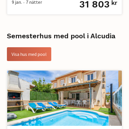
31 803
9 jan.
7
nätter
kr
•
Semesterhus med pool i Alcudia
Visa hus med pool