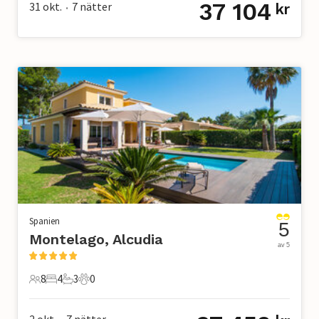
37 104
31 okt.
7
nätter
kr
•
Spanien
5
Montelago, Alcudia
av 5
8
4
3
0
8 Gäster
4 Sovrum
3 Badrum
0 Husdjur
2 okt.
7
nätter