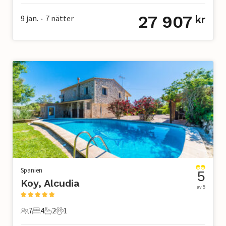
27 907
9 jan.
7
nätter
kr
•
Spanien
5
Koy, Alcudia
av 5
7
4
2
1
7 Gäster
4 Sovrum
2 Badrum
1 Husdjur