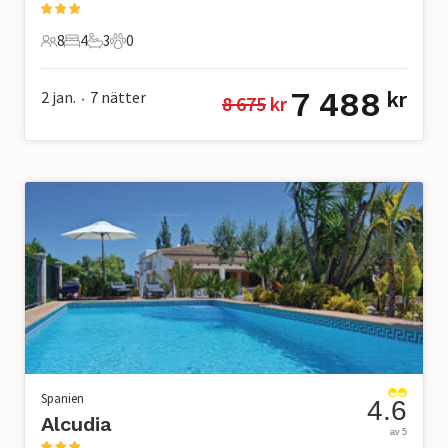
8
4
3
0
8 Gäster
4 Sovrum
3 Badrum
0 Husdjur
7 488
2 jan.
7
nätter
kr
8 675
 kr
•
Spanien
4.6
Alcudia
av 5