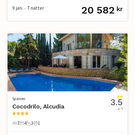
20 582
9 jan.
7
nätter
kr
•
Spanien
3.5
Cocodrilo, Alcudia
av 5
7
4
3
1
7 Gäster
4 Sovrum
3 Badrum
1 Husdjur