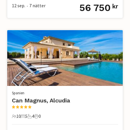
56 750
12 sep.
7
nätter
kr
•
Spanien
Can Magnus, Alcudia
10
5
4
0
10 Gäster
5 Sovrum
4 Badrum
0 Husdjur