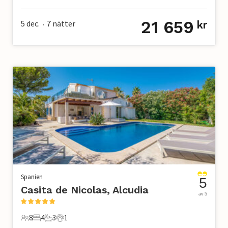
8 Gäster
4 Sovrum
3 Badrum
2 Husdjur
21 659
5 dec.
7
nätter
kr
•
Spanien
5
Casita de Nicolas, Alcudia
av 5
8
4
3
1
8 Gäster
4 Sovrum
3 Badrum
1 Husdjur