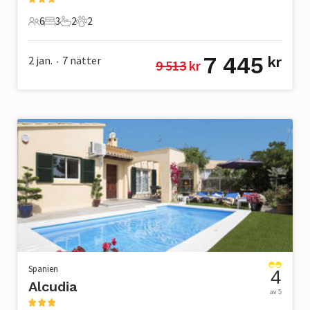
6
3
2
2
6 Gäster
3 Sovrum
2 Badrum
2 Husdjur
7 445
2 jan.
7
nätter
kr
9 513
 kr
•
Spanien
4
Alcudia
av 5