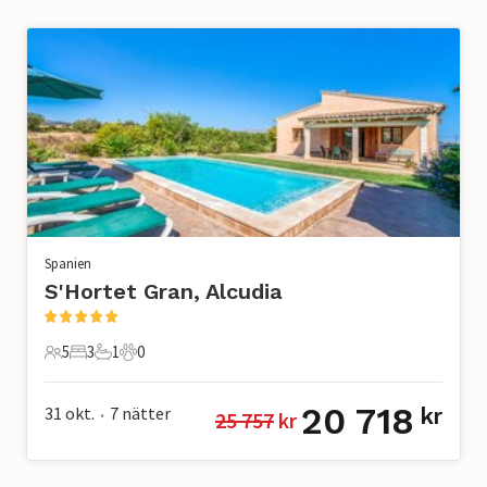
Spanien
S'Hortet Gran, Alcudia
5
3
1
0
5 Gäster
3 Sovrum
1 Badrum
0 Husdjur
20 718
31 okt.
7
nätter
kr
25 757
 kr
•