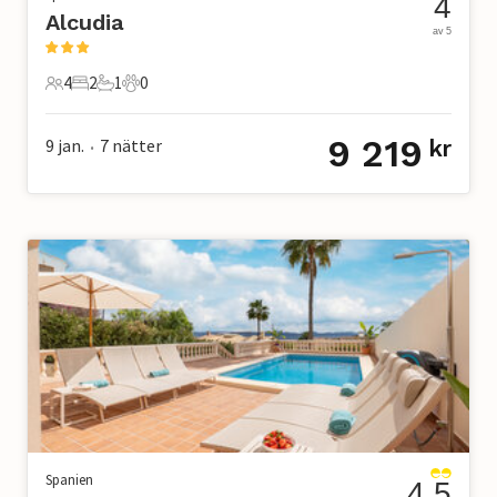
4
Alcudia
av 5
4
2
1
0
4 Gäster
2 Sovrum
1 Badrum
0 Husdjur
9 219
9 jan.
7
nätter
kr
•
Spanien
4.5