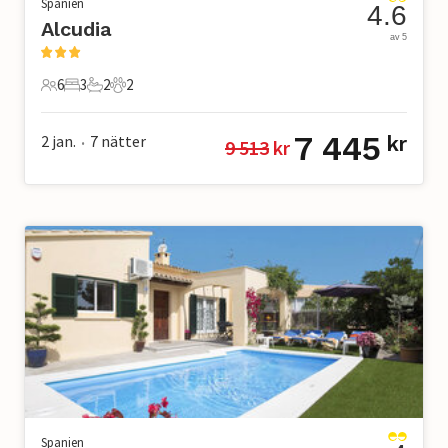
Spanien
4.6
Alcudia
av 5
6
3
2
2
6 Gäster
3 Sovrum
2 Badrum
2 Husdjur
7 445
2 jan.
7
nätter
kr
9 513
 kr
•
Spanien