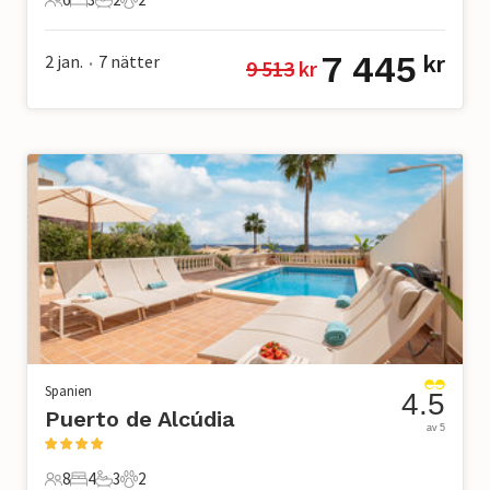
6 Gäster
3 Sovrum
2 Badrum
2 Husdjur
7 445
2 jan.
7
nätter
kr
9 513
 kr
•
Spanien
4.5
Puerto de Alcúdia
av 5
8
4
3
2