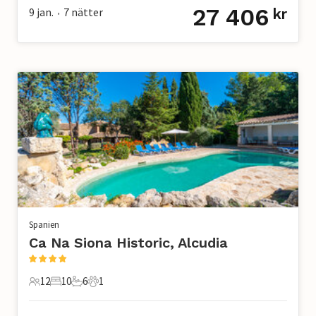
27 406
9 jan.
7
nätter
kr
•
Spanien
Ca Na Siona Historic, Alcudia
12
10
6
1
12 Gäster
10 Sovrum
6 Badrum
1 Husdjur