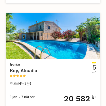
Spanien
5
Koy, Alcudia
av 5
7
4
2
1
7 Gäster
4 Sovrum
2 Badrum
1 Husdjur
20 582
9 jan.
7
nätter
kr
•