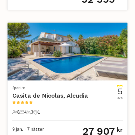
Spanien
5
Casita de Nicolas, Alcudia
av 5
8
4
3
1
8 Gäster
4 Sovrum
3 Badrum
1 Husdjur
27 907
9 jan.
7
nätter
kr
•