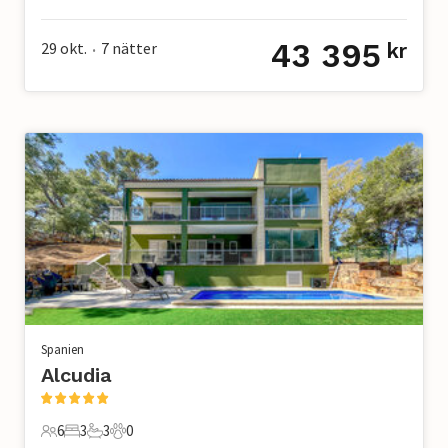
12 Gäster
6 Sovrum
4 Badrum
0 Husdjur
43 395
29 okt.
7
nätter
kr
•
Spanien
Alcudia
6
3
3
0
6 Gäster
3 Sovrum
3 Badrum
0 Husdjur