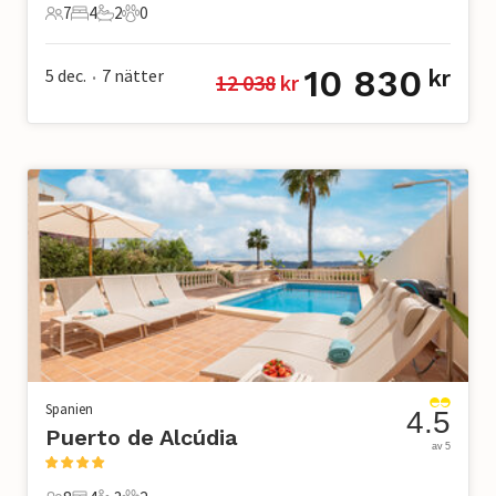
7
4
2
0
7 Gäster
4 Sovrum
2 Badrum
0 Husdjur
10 830
5 dec.
7
nätter
kr
12 038
 kr
•
Spanien
4.5
Puerto de Alcúdia
av 5