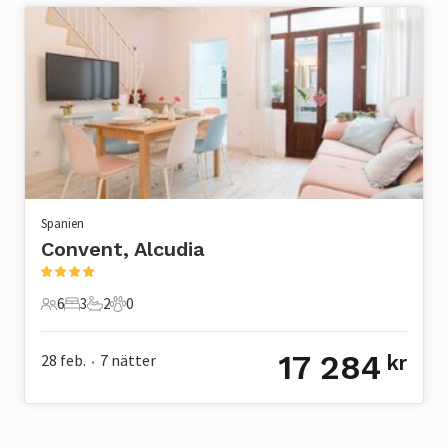
Spanien
Convent, Alcudia
6
3
2
0
6 Gäster
3 Sovrum
2 Badrum
0 Husdjur
17 284
28 feb.
7
nätter
kr
•