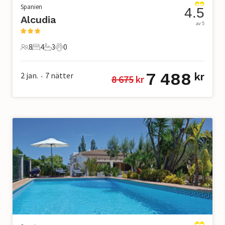
Spanien
4.5
Alcudia
av 5
8
4
3
0
8 Gäster
4 Sovrum
3 Badrum
0 Husdjur
7 488
2 jan.
7
nätter
kr
8 675
 kr
•