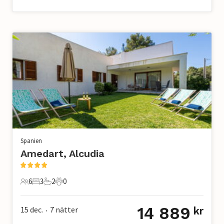
Spanien
Amedart, Alcudia
6
3
2
0
6 Gäster
3 Sovrum
2 Badrum
0 Husdjur
14 889
15 dec.
7
nätter
kr
•