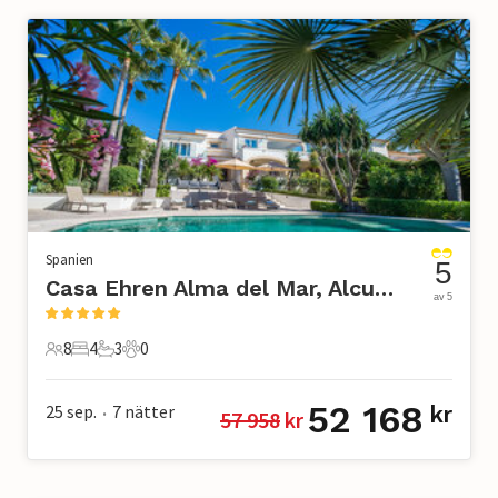
Spanien
5
Casa Ehren Alma del Mar, Alcudia
av 5
8
4
3
0
8 Gäster
4 Sovrum
3 Badrum
0 Husdjur
52 168
25 sep.
7
nätter
kr
57 958
 kr
•