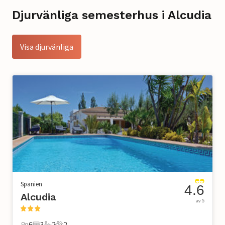
Djurvänliga semesterhus i Alcudia
Visa djurvänliga
Spanien
4.6
Alcudia
av 5
6
3
2
2