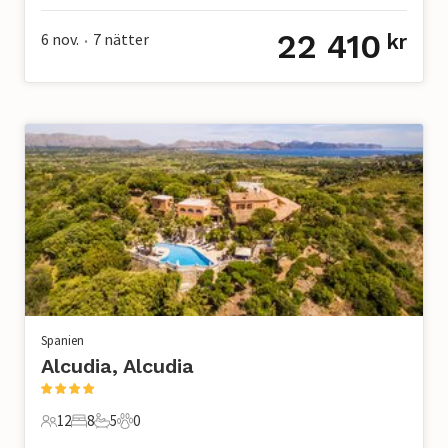
22 410
6 nov.
7
nätter
kr
•
Spanien
Alcudia, Alcudia
12
8
5
0
12 Gäster
8 Sovrum
5 Badrum
0 Husdjur