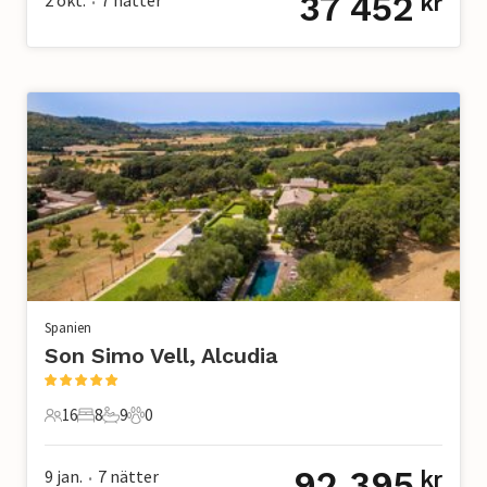
37 452
kr
•
Spanien
Son Simo Vell, Alcudia
16
8
9
0
16 Gäster
8 Sovrum
9 Badrum
0 Husdjur
92 395
9 jan.
7
nätter
kr
•