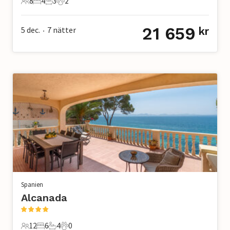
8
4
3
2
8 Gäster
4 Sovrum
3 Badrum
2 Husdjur
21 659
5 dec.
7
nätter
kr
•
Spanien
Alcanada
12
6
4
0