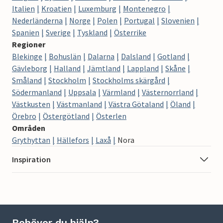
Italien
Kroatien
Luxemburg
Montenegro
Nederländerna
Norge
Polen
Portugal
Slovenien
Spanien
Sverige
Tyskland
Österrike
Regioner
Blekinge
Bohuslän
Dalarna
Dalsland
Gotland
Gävleborg
Halland
Jämtland
Lappland
Skåne
Småland
Stockholm
Stockholms skärgård
Södermanland
Uppsala
Värmland
Västernorrland
Västkusten
Västmanland
Västra Götaland
Öland
Örebro
Östergötland
Österlen
Områden
Grythyttan
Hällefors
Laxå
Nora
Inspiration
Behöver du hjälp?