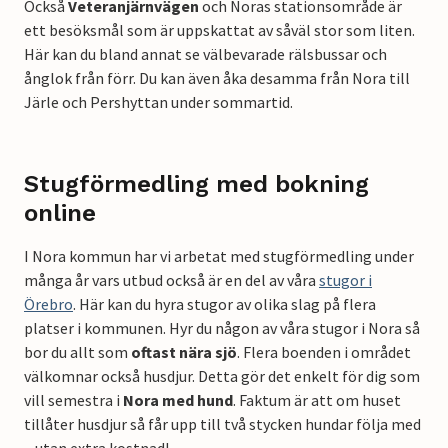
Också
Veteranjärnvägen
och Noras stationsområde är
ett besöksmål som är uppskattat av såväl stor som liten.
Här kan du bland annat se välbevarade rälsbussar och
ånglok från förr. Du kan även åka desamma från Nora till
Järle och Pershyttan under sommartid.
Stugförmedling med bokning
online
I Nora kommun har vi arbetat med stugförmedling under
många år vars utbud också är en del av våra
stugor i
Örebro
. Här kan du hyra stugor av olika slag på flera
platser i kommunen. Hyr du någon av våra stugor i Nora så
bor du allt som
oftast nära sjö
. Flera boenden i området
välkomnar också husdjur. Detta gör det enkelt för dig som
vill semestra i
Nora med hund
. Faktum är att om huset
tillåter husdjur så får upp till två stycken hundar följa med