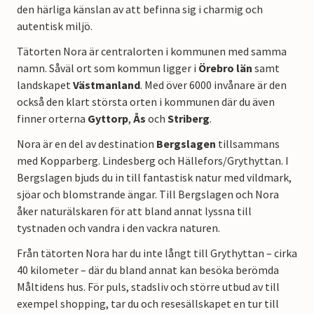
den härliga känslan av att befinna sig i charmig och
autentisk miljö.
Tätorten Nora är centralorten i kommunen med samma
namn. Såväl ort som kommun ligger i
Örebro län
samt
landskapet
Västmanland
. Med över 6000 invånare är den
också den klart största orten i kommunen där du även
finner orterna
Gyttorp
,
Ås
och
Striberg
.
Nora är en del av destination
Bergslagen
tillsammans
med Kopparberg. Lindesberg och Hällefors/Grythyttan. I
Bergslagen bjuds du in till fantastisk natur med vildmark,
sjöar och blomstrande ängar. Till Bergslagen och Nora
åker naturälskaren för att bland annat lyssna till
tystnaden och vandra i den vackra naturen.
Från tätorten Nora har du inte långt till Grythyttan – cirka
40 kilometer – där du bland annat kan besöka berömda
Måltidens hus. För puls, stadsliv och större utbud av till
exempel shopping, tar du och resesällskapet en tur till