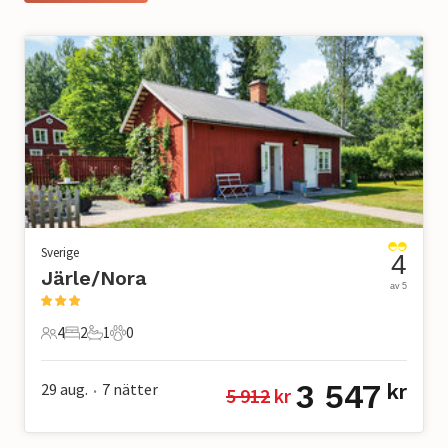
Sverige
4
Järle/Nora
av 5
4
2
1
0
4 Gäster
2 Sovrum
1 Badrum
0 Husdjur
3 547
29 aug.
7
nätter
kr
5 912
 kr
•