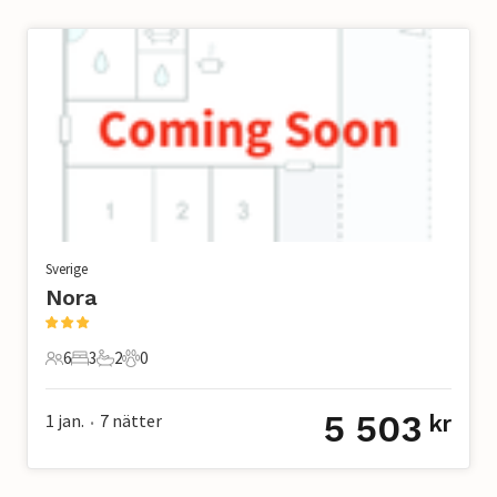
Sverige
Nora
6
3
2
0
6 Gäster
3 Sovrum
2 Badrum
0 Husdjur
5 503
1 jan.
7
nätter
kr
•