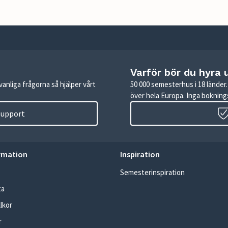
Varför bör du hyra 
anliga frågorna så hjälper vårt
50 000 semesterhus i 18 lände
över hela Europa. Inga boknings
 support
rmation
Inspiration
Semesterinspiration
ta
lkor
r