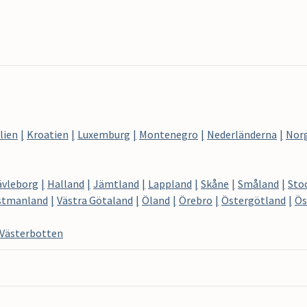
lien
Kroatien
Luxemburg
Montenegro
Nederländerna
Nor
ävleborg
Halland
Jämtland
Lappland
Skåne
Småland
Sto
stmanland
Västra Götaland
Öland
Örebro
Östergötland
Ös
Västerbotten