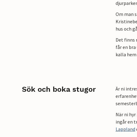
djurparken
Om man sk
Kristineb
hus och gå
Det finns 
får en bra
kalla hem
Sök och boka stugor
Är ni intr
erfarenhet
semesterb
När ni hyr
ingår en t
Lappland