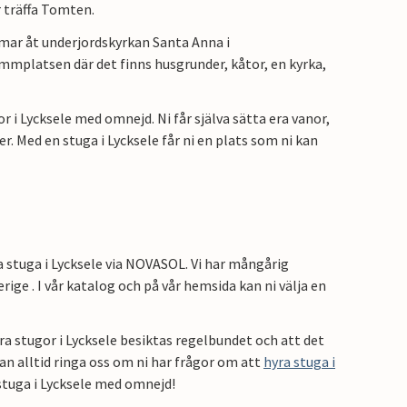
r träffa Tomten.
mmar åt underjordskyrkan Santa Anna i
mplatsen där det finns husgrunder, kåtor, en kyrka,
 i Lycksele med omnejd. Ni får själva sätta era vanor,
r. Med en stuga i Lycksele får ni en plats som ni kan
a stuga i Lycksele via NOVASOL. Vi har mångårig
ige . I vår katalog och på vår hemsida kan ni välja en
ra stugor i Lycksele besiktas regelbundet och att det
kan alltid ringa oss om ni har frågor om att
hyra stuga i
tuga i Lycksele med omnejd!