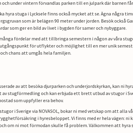
 och under vintern förvandlas parken till en julpark där barnen få
a hyra stuga i Lycksele finns också mycket att se. Ägna några ti
ergsgruvan som är belägen 90 meter under jorden. Besök också Gam
rdar som ger en bild av livet i bygden för samer och nybyggare.
många fördelar med att tillbringa semestern i någon av våra stugor
 utgångspunkt för utflykter och möjlighet till en mer unik semeste
 och chans att umgås hela familjen.
esserade av att besöka djurparken och underjordskyrkan, kan ni hyr
 av stugförmedling och kan erbjuda ett brett utbud av stugor i Sver
ostad som uppfyller era behov.
 stugor i Sverige via NOVASOL, bokar ni med vetskap om att alla vå
rygghetförsäkring i hyresbeloppet. Vi finns med er hela vägen: ni 
och om ni mot förmodan skulle få problem. Välkommen att hyra s