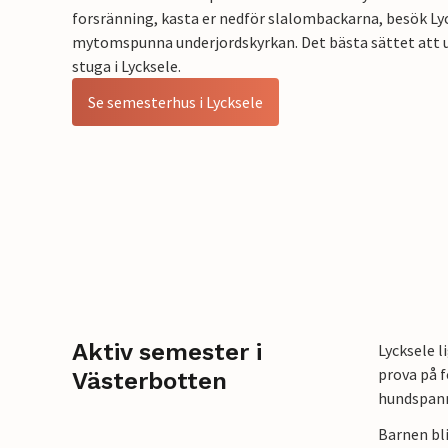
forsränning, kasta er nedför slalombackarna, besök Lyc
mytomspunna underjordskyrkan. Det bästa sättet att u
stuga i Lycksele.
Se semesterhus i Lycksele
Aktiv semester i
Lycksele l
prova på f
Västerbotten
hundspann,
Barnen bli