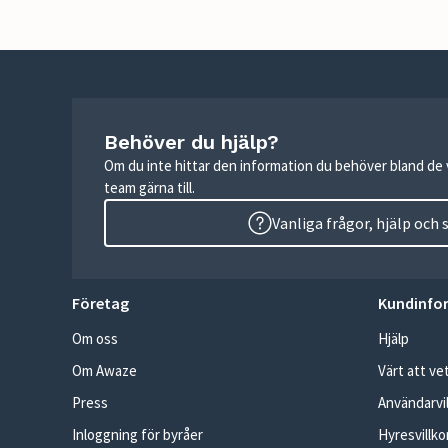
Behöver du hjälp?
Om du inte hittar den information du behöver bland de v
team gärna till.
Vanliga frågor, hjälp och
Företag
Kundinfo
Om oss
Hjälp
Om Awaze
Värt att ve
Press
Användarvil
Inloggning för byråer
Hyresvillko