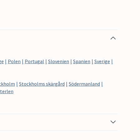
ge
Polen
Portugal
Slovenien
Spanien
Sverige
ckholm
Stockholms skärgård
Södermanland
terlen