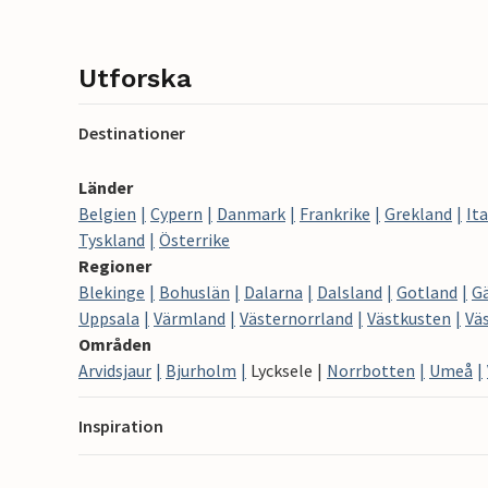
Utforska
Destinationer
Länder
Belgien
Cypern
Danmark
Frankrike
Grekland
Ita
Tyskland
Österrike
Regioner
Blekinge
Bohuslän
Dalarna
Dalsland
Gotland
G
Uppsala
Värmland
Västernorrland
Västkusten
Vä
Områden
Arvidsjaur
Bjurholm
Lycksele
Norrbotten
Umeå
Inspiration