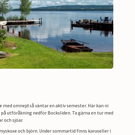
ele med omnejd så väntar en aktiv semester. Här kan ni
 på utföråkning nedför Bocksliden. Ta gärna en tur med
r och sjöar.
, myskoxe och björn. Under sommartid finns karuseller i