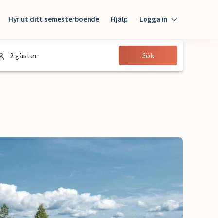
Hyr ut ditt semesterboende
Hjälp
Logga in
Logga in
2 gäster
Sök
Gäst
Husägare