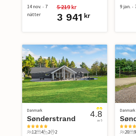
5 219
 kr
14 nov.
7
9 jan.
•
•
nätter
3 941
kr
Danmark
Danmark
4.8
Sønderstrand
Søn
av 5
12
4
2
2
20
9
12 Gäster
4 Sovrum
2 Badrum
2 Husdjur
20 Gäst
9 