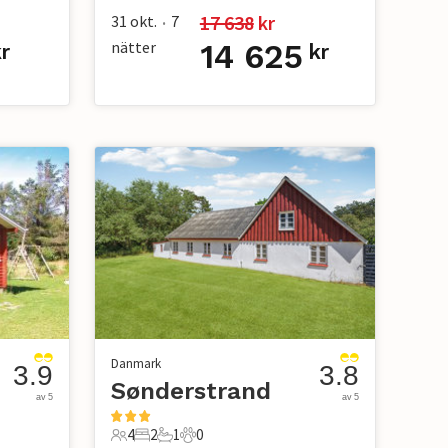
17 638
 kr
31 okt.
7
•
nätter
14 625
r
kr
Danmark
3.9
3.8
Sønderstrand
av 5
av 5
4
2
1
0
4 Gäster
2 Sovrum
1 Badrum
0 Husdjur