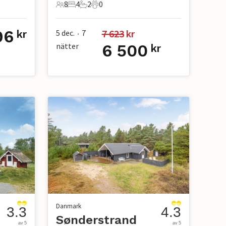
8
4
2
0
8 Gäster
4 Sovrum
2 Badrum
0 Husdjur
96
7 623
 kr
5 dec.
7
kr
•
nätter
6 500
kr
Danmark
3.3
4.3
Sønderstrand
av 5
av 5