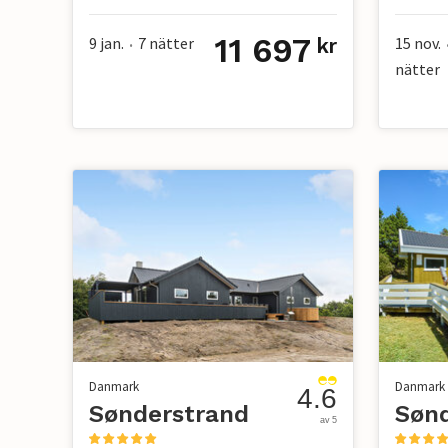
11 697
9 jan.
7
nätter
15 nov.
kr
•
nätter
Danmark
Danmark
4.6
Sønderstrand
Søn
av 5