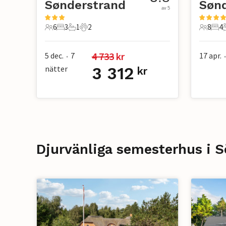
Sønderstrand
Søn
av 5
6
3
1
2
8
4
6 Gäster
3 Sovrum
1 Badrum
2 Husdjur
8 Gäste
4 S
4 733
 kr
5 dec.
7
17 apr.
•
•
nätter
3 312
kr
Djurvänliga semesterhus i 