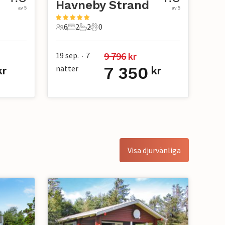
Havneby Strand
av 5
av 5
6
2
2
0
6 Gäster
2 Sovrum
2 Badrum
0 Husdjur
9 796
 kr
19 sep.
7
•
nätter
7 350
kr
kr
Visa djurvänliga