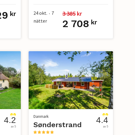
29
3 385
 kr
24 okt.
7
kr
•
nätter
2 708
kr
Danmark
4.2
4.4
Sønderstrand
av 5
av 5