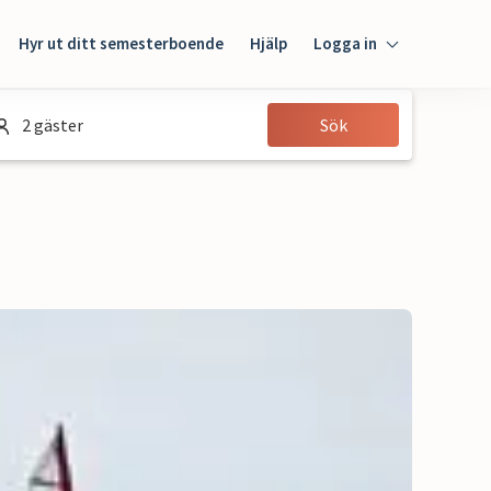
Hyr ut ditt semesterboende
Hjälp
Logga in
Logga in
2 gäster
Sök
Gäst
Husägare