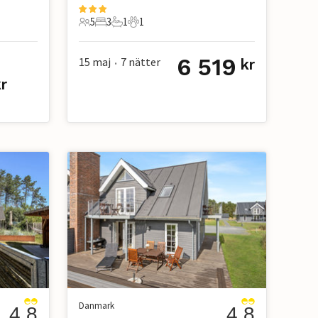
5
3
1
1
5 Gäster
3 Sovrum
1 Badrum
1 Husdjur
6 519
15 maj
7
nätter
kr
•
r
Danmark
4.8
4.8