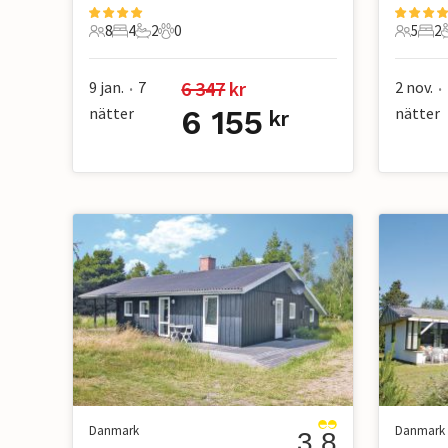
8
4
2
0
5
2
8 Gäster
4 Sovrum
2 Badrum
0 Husdjur
5 Gäste
2 S
6 347
 kr
9 jan.
7
2 nov.
•
•
nätter
6 155
nätter
kr
Danmark
Danmark
3.8