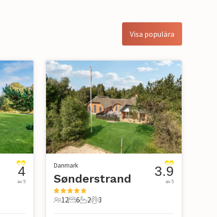
Visa populära
Danmark
4
3.9
Sønderstrand
av 5
av 5
12
6
2
3
12 Gäster
6 Sovrum
2 Badrum
3 Husdjur