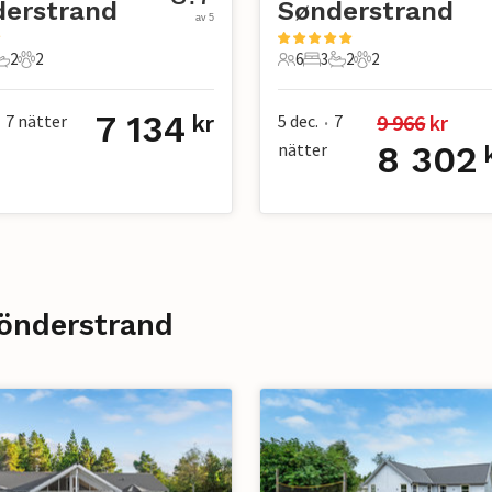
derstrand
Sønderstrand
av 5
2
2
6
3
2
2
r
ovrum
2 Badrum
2 Husdjur
6 Gäster
3 Sovrum
2 Badrum
2 Husdjur
7 134
9 966
 kr
7
nätter
5 dec.
7
kr
•
nätter
8 302
Sönderstrand