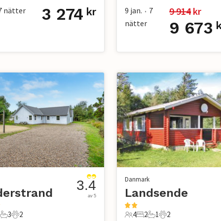
3 274
9 914
 kr
7
nätter
9 jan.
7
kr
•
nätter
9 673
k
Danmark
3.4
derstrand
Landsende
av 5
3
2
4
2
1
2
er
Sovrum
3 Badrum
2 Husdjur
4 Gäster
2 Sovrum
1 Badrum
2 Husdjur