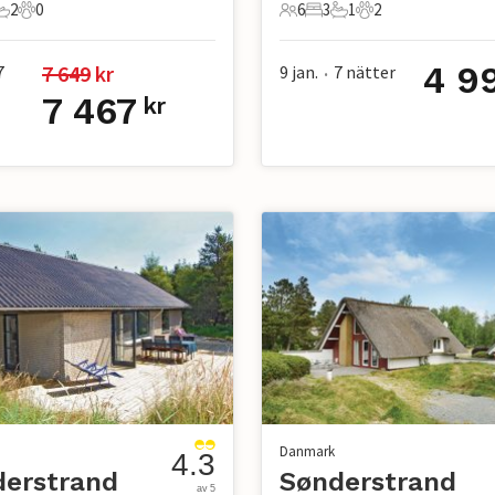
2
0
6
3
1
2
r
ovrum
2 Badrum
0 Husdjur
6 Gäster
3 Sovrum
1 Badrum
2 Husdjur
4 9
7 649
 kr
7
9 jan.
7
nätter
•
7 467
kr
Danmark
4.3
derstrand
Sønderstrand
av 5