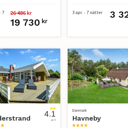
3 3
26 486
 kr
7
3 apr.
7
nätter
•
•
19 730
kr
Danmark
4.1
derstrand
Havneby
av 5