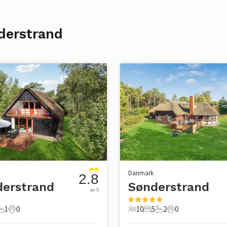
derstrand
Danmark
2.8
derstrand
Sønderstrand
av 5
1
0
10
5
2
0
r
ovrum
1 Badrum
0 Husdjur
10 Gäster
5 Sovrum
2 Badrum
0 Husdjur