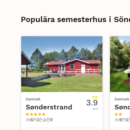
Populära semesterhus i Sön
Danmark
Danmark
3.9
Sønderstrand
Søn
av 5
6
3
1
0
9
3
6 Gäster
3 Sovrum
1 Badrum
0 Husdjur
9 Gäste
3 S