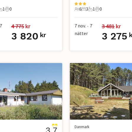
1
0
6
3
1
0
r
ovrum
1 Badrum
0 Husdjur
6 Gäster
3 Sovrum
1 Badrum
0 Husdjur
4 775
 kr
3 481
 kr
7
7 nov.
7
•
3 820
nätter
3 275
kr
k
Danmark
3.7