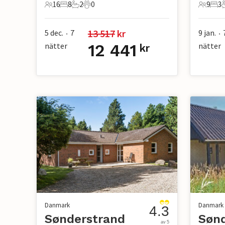
16
8
2
0
9
3
16 Gäster
8 Sovrum
2 Badrum
0 Husdjur
9 Gäste
3 S
13 517
 kr
5 dec.
7
9 jan.
•
•
nätter
12 441
nätter
kr
Danmark
Danmark
4.3
Sønderstrand
Søn
av 5