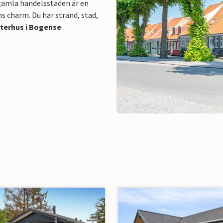
gamla handelsstaden är en
ns charm. Du har strand, stad,
terhus i Bogense
.