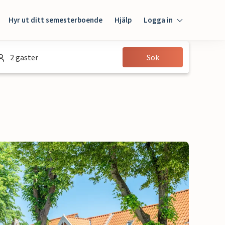
Hyr ut ditt semesterboende
Hjälp
Logga in
Logga in
2 gäster
Sök
Gäst
Husägare