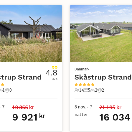
Danmark
4.8
trup Strand
Skåstrup Strand
av 5
1
0
14
5
2
2
r
ovrum
1 Badrum
0 Husdjur
14 Gäster
5 Sovrum
2 Badrum
2 Husdjur
10 866
 kr
21 195
 kr
7
8 nov.
7
•
•
9 921
nätter
16 034
kr