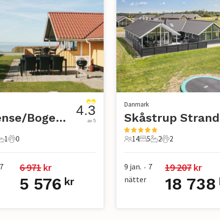
Danmark
4.3
Fogense/Bogense
Skåstrup Strand
av 5
1
0
14
5
2
2
r
ovrum
1 Badrum
0 Husdjur
14 Gäster
5 Sovrum
2 Badrum
2 Husdjur
6 971
 kr
19 207
 kr
7
9 jan.
7
•
5 576
nätter
18 738
kr