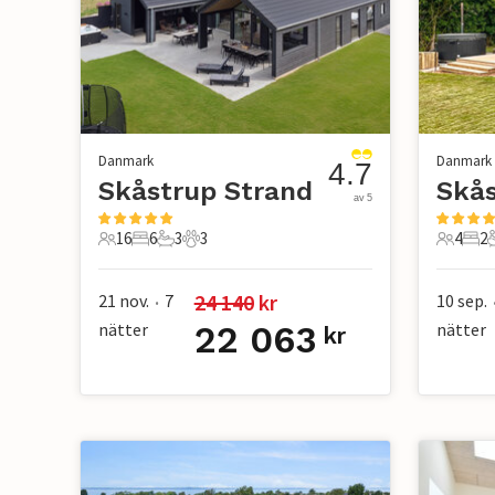
Danmark
Danmark
4.7
Skåstrup Strand
Skås
av 5
16
6
3
3
4
2
16 Gäster
6 Sovrum
3 Badrum
3 Husdjur
4 Gäste
2 S
24 140
 kr
21 nov.
7
10 sep.
•
nätter
22 063
nätter
kr