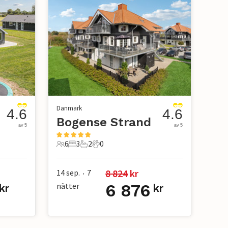
Danmark
4.6
4.6
Bogense Strand
av 5
av 5
6
3
2
0
6 Gäster
3 Sovrum
2 Badrum
0 Husdjur
8 824
 kr
14 sep.
7
•
nätter
6 876
kr
kr