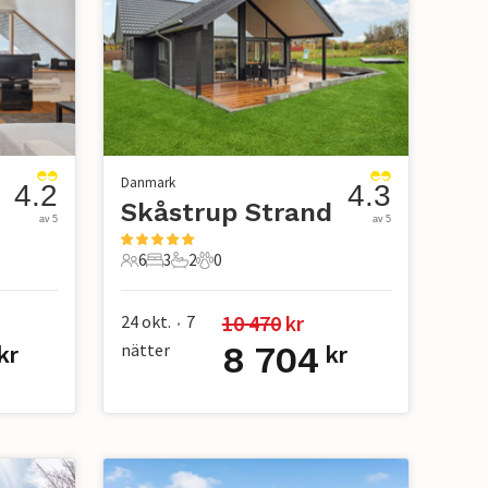
Danmark
4.2
4.3
Skåstrup Strand
av 5
av 5
6
3
2
0
6 Gäster
3 Sovrum
2 Badrum
0 Husdjur
10 470
 kr
24 okt.
7
•
nätter
8 704
kr
kr