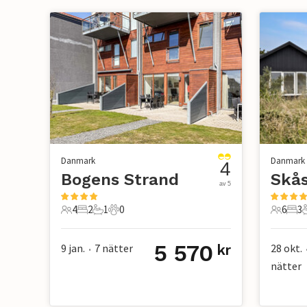
Danmark
Danmark
4
Bogens Strand
Skås
av 5
4
2
1
0
6
3
4 Gäster
2 Sovrum
1 Badrum
0 Husdjur
6 Gäste
3 S
5 570
9 jan.
7
nätter
28 okt.
kr
•
nätter