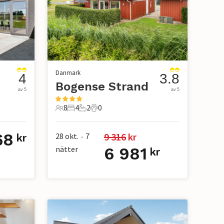
Danmark
4
3.8
Bogense Strand
av 5
av 5
8
4
2
0
8 Gäster
4 Sovrum
2 Badrum
0 Husdjur
68
9 316
 kr
28 okt.
7
kr
•
nätter
6 981
kr