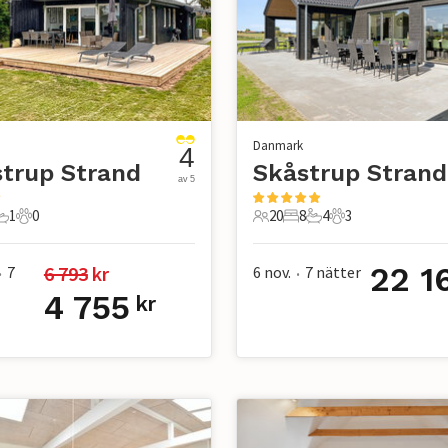
Danmark
4
trup Strand
Skåstrup Strand
av 5
1
0
20
8
4
3
r
ovrum
1 Badrum
0 Husdjur
20 Gäster
8 Sovrum
4 Badrum
3 Husdjur
22 1
6 793
 kr
7
6 nov.
7
nätter
•
•
4 755
kr