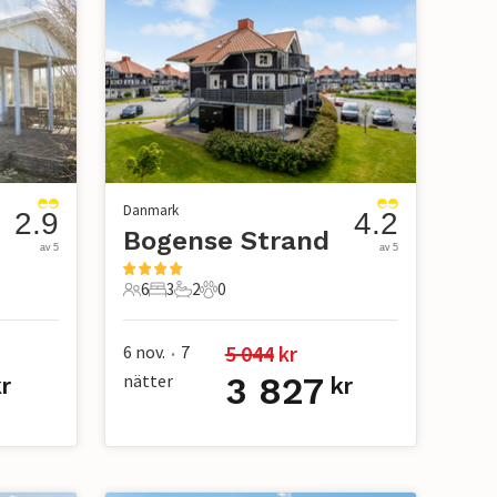
Danmark
2.9
4.2
Bogense Strand
av 5
av 5
6
3
2
0
6 Gäster
3 Sovrum
2 Badrum
0 Husdjur
5 044
 kr
6 nov.
7
•
nätter
3 827
r
kr