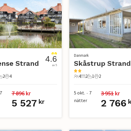
Danmark
4.6
ense Strand
Skåstrup Strand
av 5
2
4
4
2
1
2
r
ovrum
2 Badrum
4 Husdjur
4 Gäster
2 Sovrum
1 Badrum
2 Husdjur
7 896
 kr
3 951
 kr
7
5 okt.
7
•
5 527
nätter
2 766
kr
k