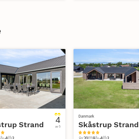
e
Danmark
4
trup Strand
Skåstrup Strand
av 5
4
3
20
8
4
3