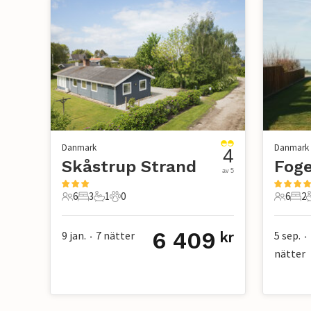
Danmark
Danmark
4
Skåstrup Strand
av 5
6
3
1
0
6
2
6 Gäster
3 Sovrum
1 Badrum
0 Husdjur
6 Gäste
2 S
6 409
9 jan.
7
nätter
5 sep.
kr
•
•
nätter