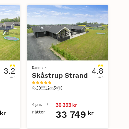
Danmark
3.2
4.8
Skåstrup Strand
av 5
av 5
30
12
5
3
30 Gäster
12 Sovrum
5 Badrum
3 Husdjur
36 293
 kr
4 jan.
7
•
nätter
33 749
kr
kr