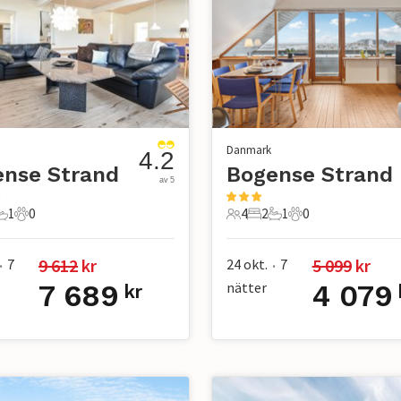
Danmark
4.2
ense Strand
Bogense Strand
av 5
1
0
4
2
1
0
r
ovrum
1 Badrum
0 Husdjur
4 Gäster
2 Sovrum
1 Badrum
0 Husdjur
9 612
 kr
5 099
 kr
7
24 okt.
7
•
•
7 689
nätter
4 079
kr