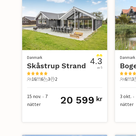
Danmark
Danmark
4.3
Skåstrup Strand
Bog
av 5
16
6
3
2
6
3
16 Gäster
6 Sovrum
3 Badrum
2 Husdjur
6 Gäste
3 S
15 nov.
7
3 okt.
20 599
•
•
kr
nätter
nätter