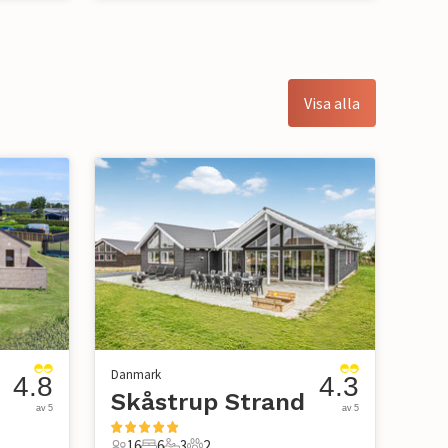
Visa alla
Danmark
4.8
4.3
Skåstrup Strand
av 5
av 5
16
6
3
2