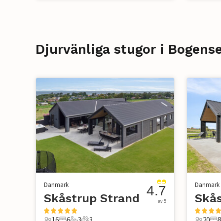
Djurvänliga stugor i Bogens
Danmark
Danmark
4.7
Skåstrup Strand
Skås
av 5
16
6
3
3
20
8