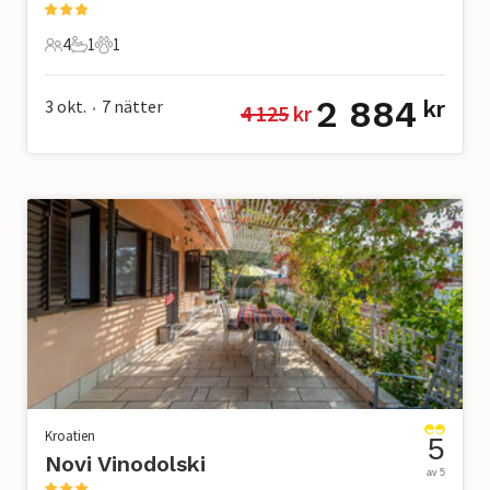
4
1
1
4 Gäster
1 Badrum
1 Husdjur
2 884
3 okt.
7
nätter
kr
4 125
 kr
•
Kroatien
5
Novi Vinodolski
av 5