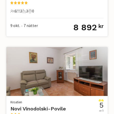
6
3
3
0
6 Gäster
3 Sovrum
3 Badrum
0 Husdjur
8 892
9 okt.
7
nätter
kr
•
Kroatien
5
Novi Vinodolski-Povile
av 5