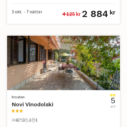
2 884
3 okt.
7
nätter
kr
4 125
 kr
•
Kroatien
5
Novi Vinodolski
av 5
6
3
1
1
6 Gäster
3 Sovrum
1 Badrum
1 Husdjur