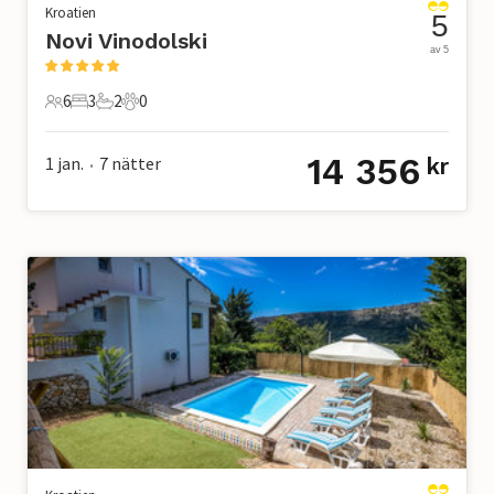
Kroatien
5
Novi Vinodolski
av 5
6
3
2
0
6 Gäster
3 Sovrum
2 Badrum
0 Husdjur
14 356
1 jan.
7
nätter
kr
•