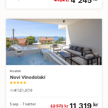
4 245
Kroatien
Novi Vinodolski
4
2
2
0
4 Gäster
2 Sovrum
2 Badrum
0 Husdjur
11 319
5 sep.
7
nätter
kr
12 571
 kr
•