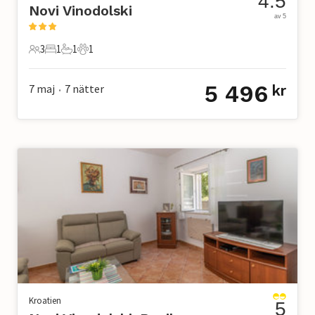
4.5
Novi Vinodolski
av 5
3
1
1
1
3 Gäster
1 Sovrum
1 Badrum
1 Husdjur
5 496
7 maj
7
nätter
kr
•
Kroatien
5