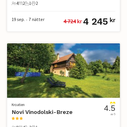
4
2
1
2
4 Gäster
2 Sovrum
1 Badrum
2 Husdjur
4 245
19 sep.
7
nätter
kr
4 724
 kr
•
Kroatien
4.5
Novi Vinodolski-Breze
av 5