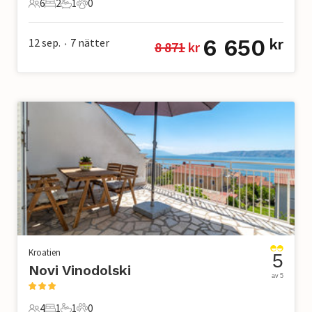
6
2
1
0
6 Gäster
2 Sovrum
1 Badrum
0 Husdjur
6 650
12 sep.
7
nätter
kr
8 871
 kr
•
Kroatien
5
Novi Vinodolski
av 5
4
1
1
0