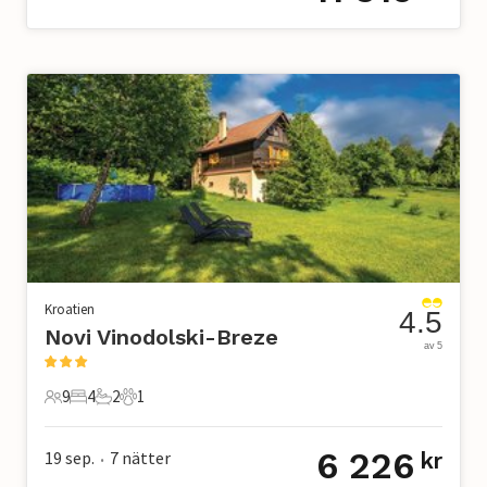
Kroatien
4.5
Novi Vinodolski-Breze
av 5
9
4
2
1
9 Gäster
4 Sovrum
2 Badrum
1 Husdjur
6 226
19 sep.
7
nätter
kr
•