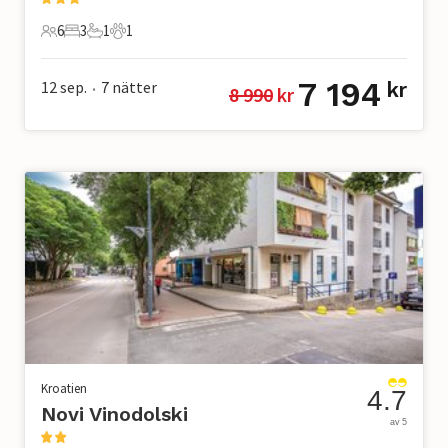
6
3
1
1
6 Gäster
3 Sovrum
1 Badrum
1 Husdjur
7 194
12 sep.
7
nätter
kr
8 990
 kr
•
Kroatien
4.7
Novi Vinodolski
av 5