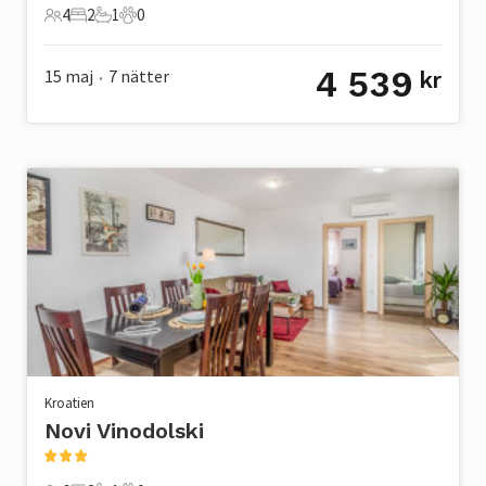
4
2
1
0
4 Gäster
2 Sovrum
1 Badrum
0 Husdjur
4 539
15 maj
7
nätter
kr
•
Kroatien
Novi Vinodolski