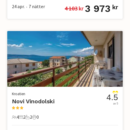
3 973
24 apr.
7
nätter
kr
4 103
 kr
•
Kroatien
4.5
Novi Vinodolski
av 5
4
2
2
0
4 Gäster
2 Sovrum
2 Badrum
0 Husdjur