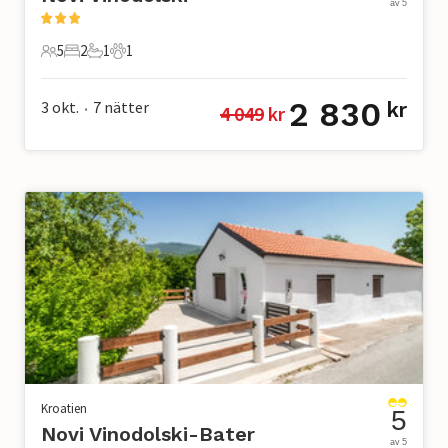
av 5
5
2
1
1
5 Gäster
2 Sovrum
1 Badrum
1 Husdjur
2 830
3 okt.
7
nätter
kr
4 049
 kr
•
Kroatien
5
Novi Vinodolski-Bater
av 5