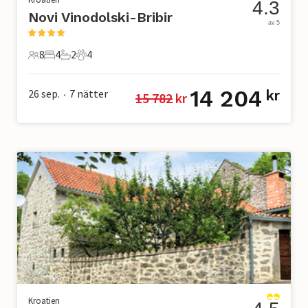
4.3
Novi Vinodolski-Bribir
av 5
8
4
2
4
8 Gäster
4 Sovrum
2 Badrum
4 Husdjur
14 204
26 sep.
7
nätter
kr
15 782
 kr
•
Kroatien