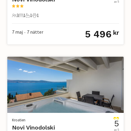
av 5
3
1
1
1
3 Gäster
1 Sovrum
1 Badrum
1 Husdjur
5 496
7 maj
7
nätter
kr
•
Kroatien
5
Novi Vinodolski
av 5