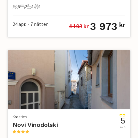
6
2
1
1
6 Gäster
2 Sovrum
1 Badrum
1 Husdjur
3 973
24 apr.
7
nätter
kr
4 103
 kr
•
Kroatien
5
Novi Vinodolski
av 5