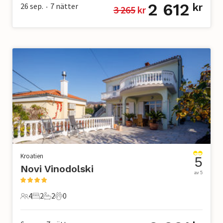
2 612
26 sep.
7
nätter
kr
3 265
 kr
•
Kroatien
5
Novi Vinodolski
av 5
4
2
2
0
4 Gäster
2 Sovrum
2 Badrum
0 Husdjur