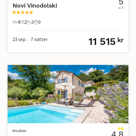
5
Novi Vinodolski
av 5
4
2
2
0
4 Gäster
2 Sovrum
2 Badrum
0 Husdjur
11 515
23 sep.
7
nätter
kr
•
Kroatien
4.8