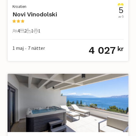
Kroatien
5
Novi Vinodolski
av 5
4
2
1
1
4 Gäster
2 Sovrum
1 Badrum
1 Husdjur
4 027
1 maj
7
nätter
kr
•