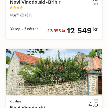
Novi Vinodolski-Bribir
av 5
4
2
1
0
4 Gäster
2 Sovrum
1 Badrum
0 Husdjur
12 549
30 sep.
7
nätter
kr
13 953
 kr
•
Kroatien
4.5
Novi Vinodolski