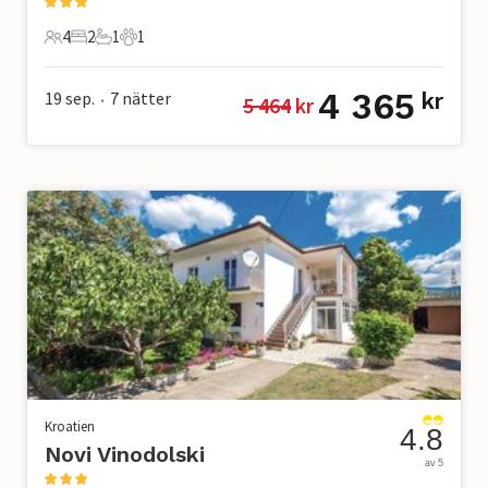
4
2
1
1
4 Gäster
2 Sovrum
1 Badrum
1 Husdjur
4 365
19 sep.
7
nätter
kr
5 464
 kr
•
Kroatien
4.8
Novi Vinodolski
av 5