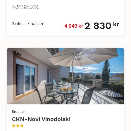
5
2
1
1
5 Gäster
2 Sovrum
1 Badrum
1 Husdjur
2 830
3 okt.
7
nätter
kr
4 049
 kr
•
Kroatien
CKN-Novi Vinodolski