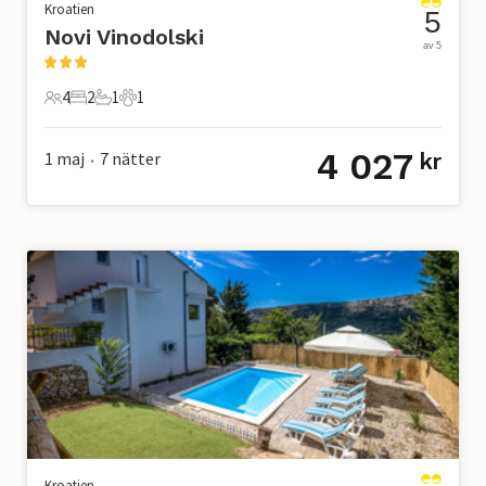
Kroatien
5
Novi Vinodolski
av 5
4
2
1
1
4 Gäster
2 Sovrum
1 Badrum
1 Husdjur
4 027
1 maj
7
nätter
kr
•
Kroatien