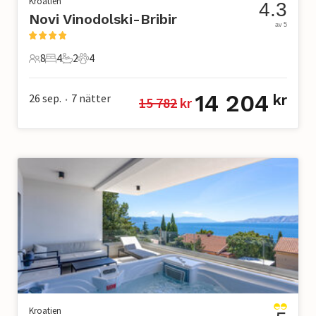
Kroatien
4.3
Novi Vinodolski-Bribir
av 5
8
4
2
4
8 Gäster
4 Sovrum
2 Badrum
4 Husdjur
14 204
26 sep.
7
nätter
kr
15 782
 kr
•
Kroatien