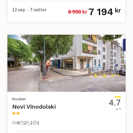
7 194
12 sep.
7
nätter
kr
8 990
 kr
•
Kroatien
4.7
Novi Vinodolski
av 5
6
2
1
1
6 Gäster
2 Sovrum
1 Badrum
1 Husdjur