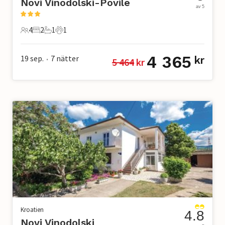
Novi Vinodolski-Povile
av 5
4
2
1
1
4 Gäster
2 Sovrum
1 Badrum
1 Husdjur
4 365
19 sep.
7
nätter
kr
5 464
 kr
•
Kroatien
4.8
Novi Vinodolski