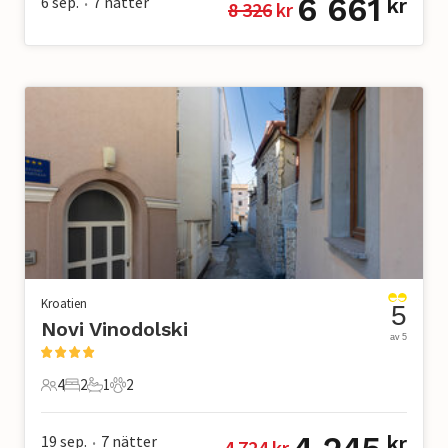
6 661
6 sep.
7
nätter
kr
8 326
 kr
•
Kroatien
5
Novi Vinodolski
av 5
4
2
1
2
4 Gäster
2 Sovrum
1 Badrum
2 Husdjur
19 sep.
7
nätter
kr
4 724
 kr
•