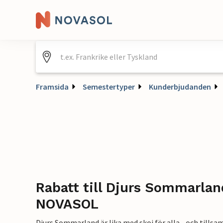
Framsida
Semestertyper
Kunderbjudanden
Rabatt till Djurs Sommarla
NOVASOL
Djurs Sommarland är lika med skoj för alla - och til