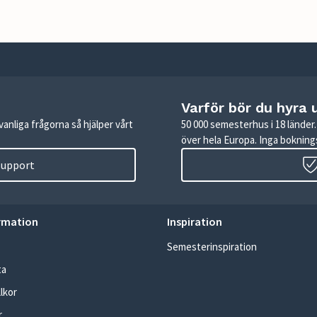
Varför bör du hyra 
anliga frågorna så hjälper vårt
50 000 semesterhus i 18 lände
över hela Europa. Inga boknings
 support
rmation
Inspiration
Semesterinspiration
ta
lkor
r