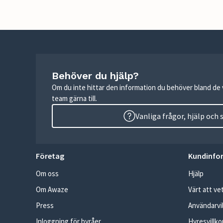
Behöver du hjälp?
Om du inte hittar den information du behöver bland de v
team gärna till.
Vanliga frågor, hjälp och
Företag
Kundinfo
Om oss
Hjälp
Om Awaze
Värt att ve
Press
Användarvil
Inloggning för byråer
Hyresvillko