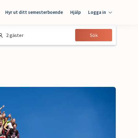
Hyr ut ditt semesterboende
Hjälp
Logga in
Logga in
2 gäster
Sök
Gäst
Husägare