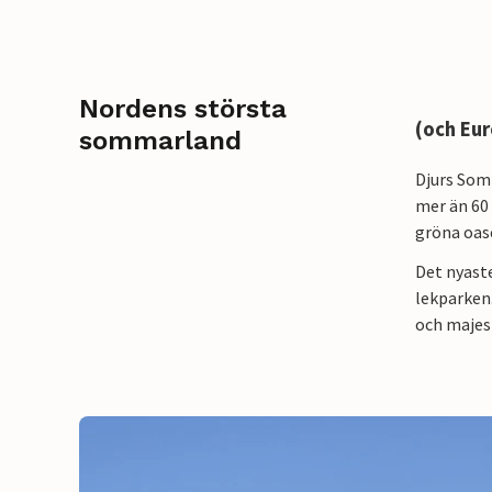
Nordens största
(och Eu
sommarland
Djurs Somm
mer än 60
gröna oas
Det nyaste
lekparken
och majest