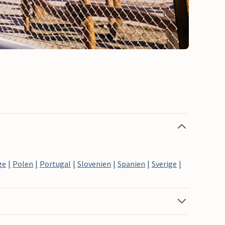
ge
Polen
Portugal
Slovenien
Spanien
Sverige