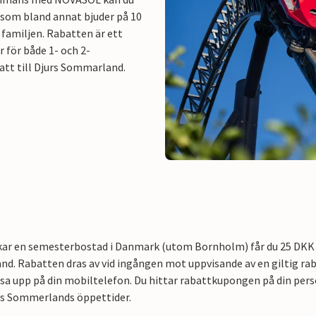
 som bland annat bjuder på 10
 familjen. Rabatten är ett
 för både 1- och 2-
batt till Djurs Sommarland.
r en semesterbostad i Danmark (utom Bornholm) får du 25 DKK i ra
d. Rabatten dras av vid ingången mot uppvisande av en giltig ra
visa upp på din mobiltelefon. Du hittar rabattkupongen på din pe
rs Sommerlands öppettider.