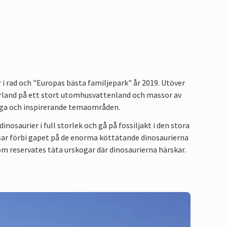
 i rad och "Europas bästa familjepark" år 2019. Utöver
arland på ett stort utomhusvattenland och massor av
liga och inspirerande temaområden.
inosaurier i full storlek och gå på fossiljakt i den stora
ar förbi gapet på de enorma köttätande dinosaurierna
om reservates täta urskogar där dinosaurierna härskar.