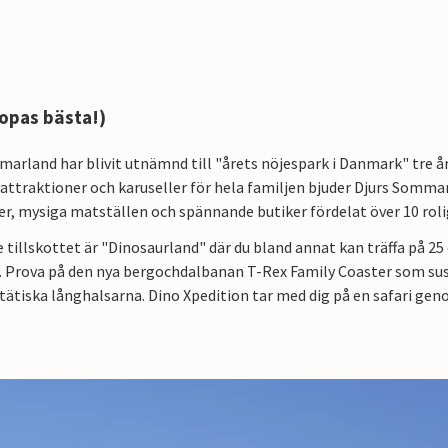
ropas bästa!)
arland har blivit utnämnd till "årets nöjespark i Danmark" tre år
 attraktioner och karuseller för hela familjen bjuder Djurs Somm
er, mysiga matställen och spännande butiker fördelat över 10 ro
 tillskottet är "Dinosaurland" där du bland annat kan träffa på 25 d
. Prova på den nya bergochdalbanan T-Rex Family Coaster som sus
ätiska långhalsarna. Dino Xpedition tar med dig på en safari gen