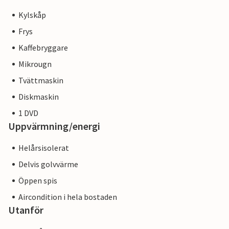
Kylskåp
Frys
Kaffebryggare
Mikrougn
Tvättmaskin
Diskmaskin
1 DVD
Uppvärmning/energi
Helårsisolerat
Delvis golvvärme
Öppen spis
Aircondition i hela bostaden
Utanför