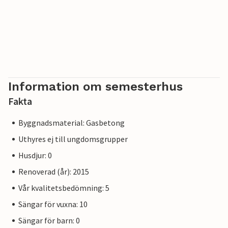
Barnpoolen på detta boende kan värmas upp mot en extra
kostnad. Vänligen boka denna tjänst minst en vecka före
avresan.
Information om semesterhus
Fakta
Byggnadsmaterial: Gasbetong
Uthyres ej till ungdomsgrupper
Husdjur: 0
Renoverad (år): 2015
Vår kvalitetsbedömning: 5
Sängar för vuxna: 10
Sängar för barn: 0