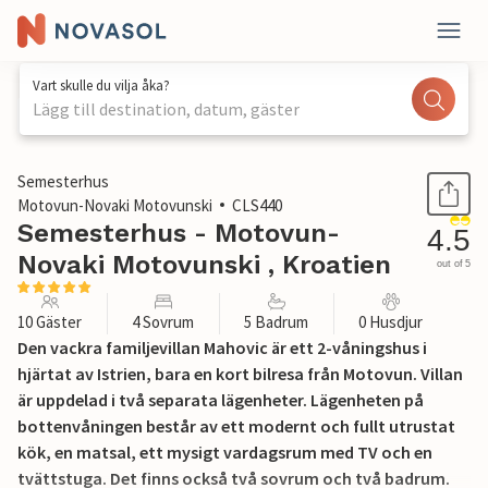
Vart skulle du vilja åka?
Lägg till destination, datum, gäster
1 / 54
Semesterhus
Motovun-Novaki Motovunski
CLS440
Semesterhus - Motovun-
4.5
Novaki Motovunski , Kroatien
out of 5
10 Gäster
4 Sovrum
5 Badrum
0 Husdjur
Den vackra familjevillan Mahovic är ett 2-våningshus i
hjärtat av Istrien, bara en kort bilresa från Motovun. Villan
är uppdelad i två separata lägenheter. Lägenheten på
bottenvåningen består av ett modernt och fullt utrustat
kök, en matsal, ett mysigt vardagsrum med TV och en
tvättstuga. Det finns också två sovrum och två badrum.