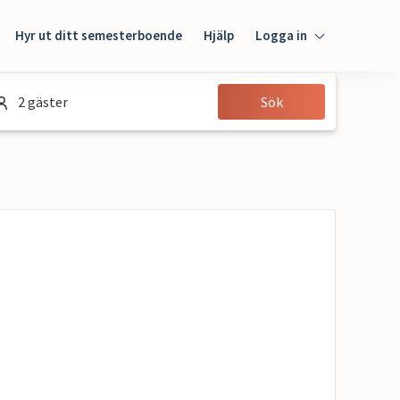
Hyr ut ditt semesterboende
Hjälp
Logga in
Logga in
2 gäster
Sök
Gäst
Husägare